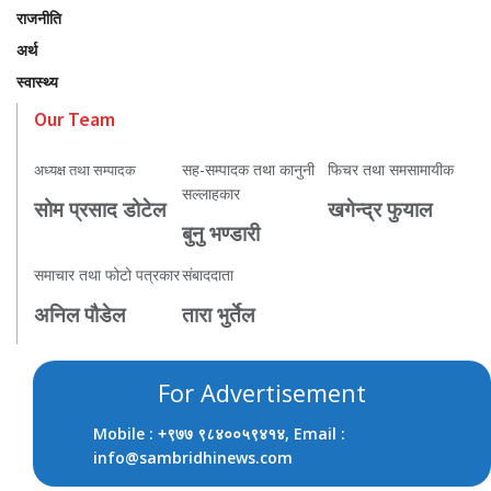
राजनीति
अर्थ
स्वास्थ्य
Our Team
सह-सम्पादक तथा कानुनी
फिचर तथा समसामायीक
अध्यक्ष तथा सम्पादक
सल्लाहकार
सोम प्रसाद डोटेल
खगेन्द्र फुयाल
बुनु भण्डारी
समाचार तथा फोटो पत्रकार
संबाददाता
अनिल पौडेल
तारा भुर्तेल
For Advertisement
Mobile :
, Email :
+९७७ ९८४००५९४१४
info@sambridhinews.com