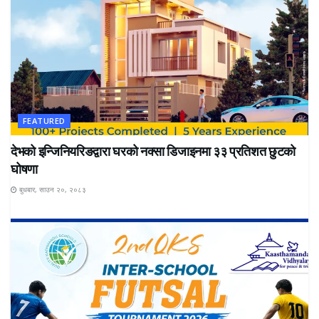
FEATURED
देभको इन्जिनियरिङद्वारा घरको नक्सा डिजाइनमा ३३ प्रतिशत छुटको
घोषणा
बुधबार, साउन २०, २०८३