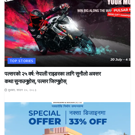
TOP STORIES
पल्सरको २५ वर्ष: नेपाली राइडरका लागि सुनौलो अवसर
कथा सुनाउनुहोस्, पल्सर जित्नुहोस्
बुधबार, साउन २०, २०८३