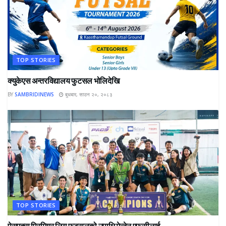
TOP STORIES
क्युकेएस अन्तरविद्यालय फुटसल भोलिदेखि
BY
SAMBRIDINEWS
बुधबार, साउन २०, २०८३
TOP STORIES
पेसएक्स प्रिमियर लिग फुटसलको उपाधि मेन्टेन एफसीलाई