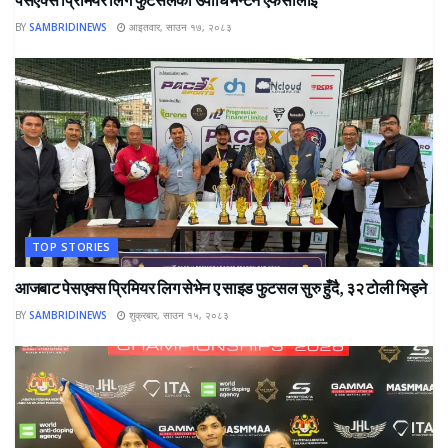
BY
SAMBRIDINEWS
आइतवार, साउन १७, २०८३
TOP STORIES
आजबाट पेसएक्स प्रिमियर लिग सेभेन ए साइड फुटसल सुरु हुँदै, ३२ टोली भिड्ने
BY
SAMBRIDINEWS
शुक्रबार, साउन १५, २०८३