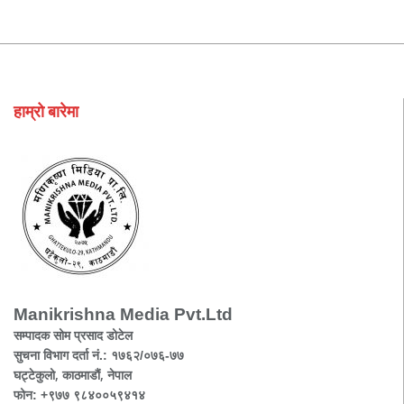
हाम्रो बारेमा
Manikrishna Media Pvt.Ltd
सम्पादक सोम प्रसाद डोटेल
सुचना विभाग दर्ता नं.: १७६२/०७६-७७
घट्टेकुलो, काठमाडौं, नेपाल
फोन: +९७७ ९८४००५९४१४