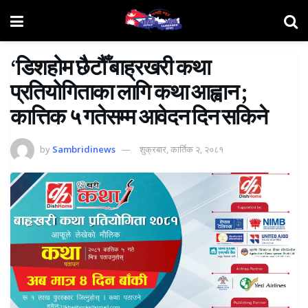
‘डिशहोम छैटौँ बाह्रखरी कथा
प्रतियोगिताका लागि कथा आह्वान ;
कात्तिक ५ गतेसम्म आवेदन दिन सकिने
by
Sambridinews
शुक्रबार, कार्तिक २, २०८१