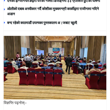
देभको इन्जिनियरिङद्वारा घरको नक्सा डिजाइनमा ३३ प्रतिशत छुटको घोषणा
ओलीको दबाब अस्वीकार गर्दै कोशीका मुख्यमन्त्री कार्कीद्वारा राजीनामा नदिने
अडान
बन्द रहेकाे काठमाडाैं उपत्यका पुस्तकालय अ।जबाट खुल्दै
विज्ञप्ति पढ्नोस्–