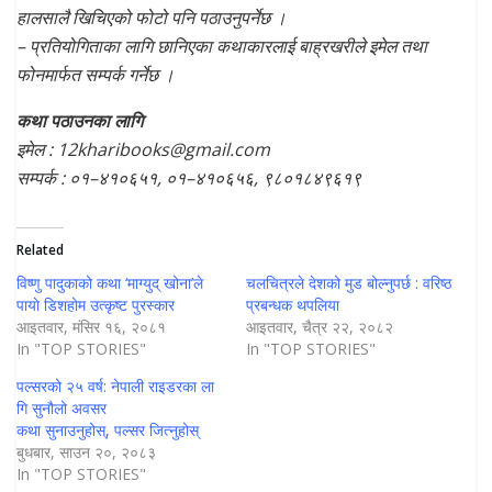
हालसालै खिचिएको फोटो पनि पठाउनुपर्नेछ ।
– प्रतियोगिताका लागि छानिएका कथाकारलाई बाह्रखरीले इमेल तथा
फोनमार्फत सम्पर्क गर्नेछ ।
कथा पठाउनका लागि
इमेल : 12kharibooks@gmail.com
सम्पर्क : ०१–४१०६५१, ०१–४१०६५६, ९८०१८४९६१९
Related
विष्णु पादुकाको कथा ‘माग्युद् खोना’ले
चलचित्रले देशको मुड बोल्‍नुपर्छ : वरिष्ठ
पायाे डिशहोम उत्कृष्ट पुरस्कार
प्रबन्धक थपलिया
आइतवार, मंसिर १६, २०८१
आइतवार, चैत्र २२, २०८२
In "TOP STORIES"
In "TOP STORIES"
पल्सरको २५ वर्ष: नेपाली राइडरका ला
गि सुनौलो अवसर
कथा सुनाउनुहोस्, पल्सर जित्नुहोस्
बुधबार, साउन २०, २०८३
In "TOP STORIES"