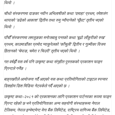
थियो ।
चौथो संस्करणमा दाङका नवीन अभिलाषीको कथा ‘दमाहा’ प्रथम, रमेशजंग
थापाको ‘डढेको आकाश’ द्वितीय तथा रुमु न्यौपानेको ‘घूँघट’ तृतीय भएको
थियो ।
पाँचौँ संस्करणमा लमजुङका मनोजबाबु पन्तको कथा ‘बूढो लाँकुरीको रुख’
प्रथम, काठमाडौंका प्रमोद प्याकुरेलको ‘काँचुली’ द्वितीय र गुल्मीका विजय
हितानको ‘चेपाङ, चमेरा र चिउरी’ तृतीय भएको थियो ।
गत वर्षझैँ यस वर्ष पनि उत्कृष्ट कथा संगृहीत पुस्तकको प्रकाशन फाइन
प्रिन्टले गर्नेछ ।
बाह्रखरीले आयोजना गर्दै आएको यस कथा प्रतियोगिताको टाइटल स्पन्सर
डिशहोम डिश मिडिया नेटवर्कले गर्दै आएको छ ।
उत्कृष्ट कथा–२०८१ को प्रकाशनका लागि प्रकाशन पार्टनरका रूपमा फाइन
प्रिन्ट रहेको छ भने प्रतियोगिताका अन्य सहयोगी संस्थाहरूमा नेपाल
टेलिकम, नेपाल इन्भेष्टमेन्ट मेगा बैंक लिमिटेड, राष्ट्रिय वाणिज्य बैंक लिमिटेड,