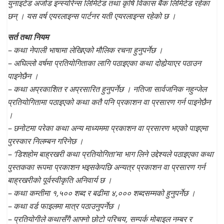
युनाइटेड अजोड इन्स्योरेन्स लिमिटेड तथा कृषि विकास बैंक लिमिटेड रहेका
छन् । यस वर्ष एयरलाइन्स पार्टनर यती एयरलाइन्स रहेको छ ।
सर्त तथा नियम
– कथा नेपाली भाषामा लेखिएको मौलिक रचना हुनुपर्नेछ ।
– अघिल्लो वर्षमा प्रतियोगिताका लागि पठाइएका कथा दोहोर्‍याएर पठाउन
पाइनेछैन ।
– कथा अप्रकाशित र अप्रसारित हुनुपर्नेछ । नतिजा सार्वजनिक नहुन्जेल
प्रतियोगितामा पठाइएको कथा कतै पनि प्रकाशन वा प्रसारण गर्न पाइनेछैन
।
– छनोटमा परेका कथा अन्य माध्यममा प्रकाशन वा प्रसारण भएको पाइएमा
पुरस्कार निलम्बन गरिनेछ ।
– ‘डिशहोम बाह्रखरी कथा प्रतियोगिता’मा भाग लिने उद्देश्यले पठाइएका कथा
पुस्तकका रूपमा प्रकाशन भइसकेपछि अन्यत्र प्रकाशन वा प्रसारण गर्न
बाह्रखरीको पूर्वस्वीकृति अनिवार्य छ ।
– कथा कम्तीमा १,५०० शब्द र बढीमा ४,००० शब्दसम्मको हुनुपर्नेछ ।
– कथा वर्ड फाइलमा मात्र पठाउनुपर्नेछ ।
– प्रतियोगीले कथासँगै आफ्नो छोटो परिचय, सम्पर्क मोबाइल नम्बर र