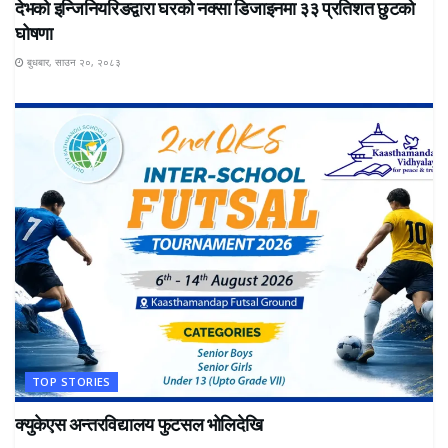
देभको इन्जिनियरिङद्वारा घरको नक्सा डिजाइनमा ३३ प्रतिशत छुटको
घोषणा
बुधबार, साउन २०, २०८३
TOP STORIES
क्युकेएस अन्तरविद्यालय फुटसल भोलिदेखि