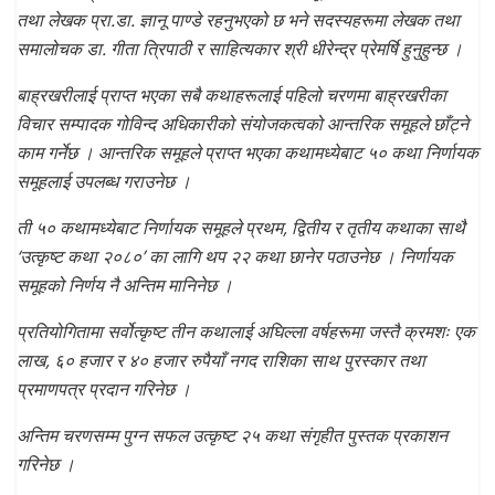
तथा लेखक प्रा.डा. ज्ञानू पाण्डे रहनुभएको छ भने सदस्यहरूमा लेखक तथा
समालोचक डा. गीता त्रिपाठी र साहित्यकार श्री धीरेन्द्र प्रेमर्षि हुनुहुन्छ ।
बाह्रखरीलाई प्राप्त भएका सबै कथाहरूलाई पहिलो चरणमा बाह्रखरीका
विचार सम्पादक गोविन्द अधिकारीको संयोजकत्वको आन्तरिक समूहले छाँट्ने
काम गर्नेछ । आन्तरिक समूहले प्राप्त भएका कथामध्येबाट ५० कथा निर्णायक
समूहलाई उपलब्ध गराउनेछ ।
ती ५० कथामध्येबाट निर्णायक समूहले प्रथम, द्वितीय र तृतीय कथाका साथै
‘उत्कृष्ट कथा २०८०’ का लागि थप २२ कथा छानेर पठाउनेछ । निर्णायक
समूहको निर्णय नै अन्तिम मानिनेछ ।
प्रतियोगितामा सर्वोत्कृष्ट तीन कथालाई अघिल्ला वर्षहरूमा जस्तै क्रमशः एक
लाख, ६० हजार र ४० हजार रुपैयाँ नगद राशिका साथ पुरस्कार तथा
प्रमाणपत्र प्रदान गरिनेछ ।
अन्तिम चरणसम्म पुग्न सफल उत्कृष्ट २५ कथा संगृहीत पुस्तक प्रकाशन
गरिनेछ ।