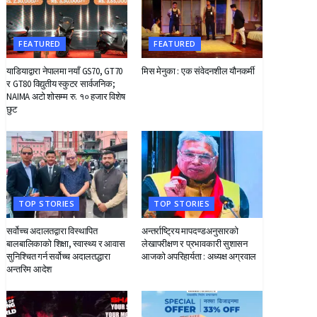
FEATURED
FEATURED
याडियाद्वारा नेपालमा नयाँ GS70, GT70
मिस मेनुका : एक संवेदनशील यौनकर्मी
र GT80 विद्युतीय स्कुटर सार्वजनिक;
NAIMA अटो शोसम्म रु. १० हजार विशेष
छुट
TOP STORIES
TOP STORIES
सर्वोच्च अदालतद्वारा विस्थापित
अन्तर्राष्ट्रिय मापदण्डअनुसारको
बालबालिकाको शिक्षा, स्वास्थ्य र आवास
लेखापरीक्षण र प्रभावकारी सुशासन
सुनिश्चित गर्न सर्वोच्च अदालतद्धारा
आजको अपरिहार्यता : अध्यक्ष अग्रवाल
अन्तरिम आदेश