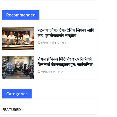
Recommended
स्ट्याग ग्लोबल टेबलटेनिस लिगका लागि
सह–प्रायोजकसंग सम्झौता
शनिबार, अशोज ५, २०८१
रोयल इन्फिल्ड मिटिओर ३५० सिसिको
तिन नयाँ मोटरसाइकल पुनः सार्वजनिक
बुधबार, पुस ११, २०८०
Categories
FEATURED