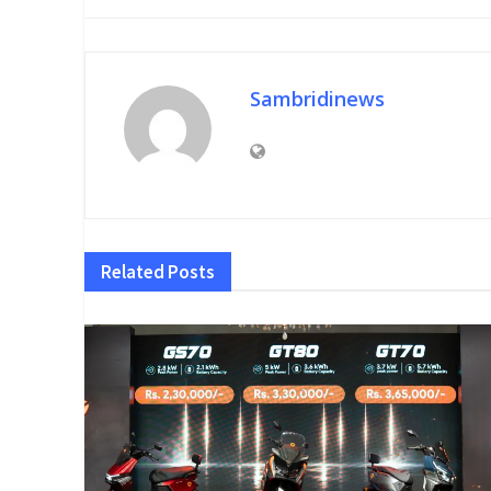
Sambridinews
Related
Posts