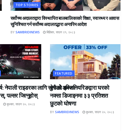
TOP STORIES
सर्वोच्च अदालतद्वारा विस्थापित बालबालिकाको शिक्षा, स्वास्थ्य र आवास
सुनिश्चित गर्न सर्वोच्च अदालतद्धारा अन्तरिम आदेश
BY
SAMBRIDINEWS
बिहिबार, साउन २१, २०८३
FEATURED
्ष: नेपाली राइडरका लागि सुनौलो अवसर
देभको इन्जिनियरिङद्वारा घरको
्, पल्सर जित्नुहोस्
नक्सा डिजाइनमा ३३ प्रतिशत
छुटको घोषणा
S
बुधबार, साउन २०, २०८३
BY
SAMBRIDINEWS
बुधबार, साउन २०, २०८३