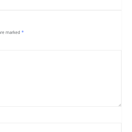
 are marked
*