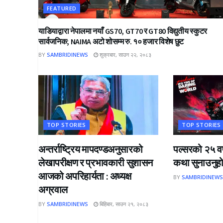
FEATURED
याडियाद्वारा नेपालमा नयाँ GS70, GT70 र GT80 विद्युतीय स्कुटर
सार्वजनिक; NAIMA अटो शोसम्म रु. १० हजार विशेष छुट
BY
SAMBRIDINEWS
शुक्रबार, साउन २२, २०८३
TOP STORIES
TOP STORIES
अन्तर्राष्ट्रिय मापदण्डअनुसारको
पल्सरको २५ वर
लेखापरीक्षण र प्रभावकारी सुशासन
कथा सुनाउनुहोस
आजको अपरिहार्यता : अध्यक्ष
BY
SAMBRIDINEW
अग्रवाल
BY
SAMBRIDINEWS
बिहिबार, साउन २१, २०८३