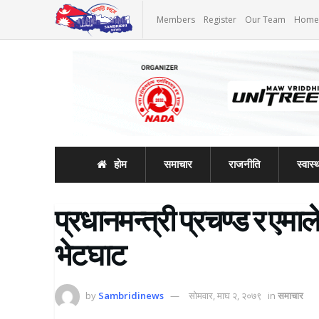
Members
Register
Our Team
Home
होम
समाचार
राजनीति
स्वास्थ
प्रधानमन्त्री प्रचण्ड र एमा
भेटघाट
by
Sambridinews
सोमवार, माघ २, २०७९
in
समाचार