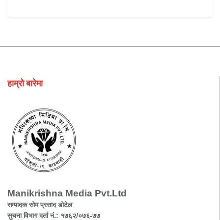
हाम्रो बारेमा
Manikrishna Media Pvt.Ltd
सम्पादक सोम प्रसाद डोटेल
सुचना विभाग दर्ता नं.: १७६२/०७६-७७