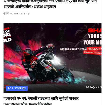
अन्तर्राष्ट्रिय मापदण्डअनुसारको लेखापरीक्षण र प्रभावकारी सुशासन
आजको अपरिहार्यता : अध्यक्ष अग्रवाल
बिहिबार, साउन २१, २०८३
TOP STORIES
पल्सरको २५ वर्ष: नेपाली राइडरका लागि सुनौलो अवसर
कथा सुनाउनुहोस्, पल्सर जित्नुहोस्