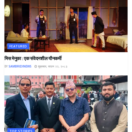
FEATURED
मिस मेनुका : एक संवेदनशील यौनकर्मी
BY
SAMBRIDINEWS
शुक्रबार, साउन २२, २०८३
TOP STORIES