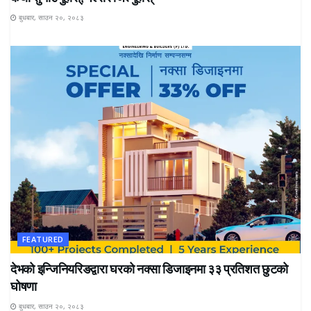
बुधबार, साउन २०, २०८३
FEATURED
देभको इन्जिनियरिङद्वारा घरको नक्सा डिजाइनमा ३३ प्रतिशत छुटको
घोषणा
बुधबार, साउन २०, २०८३