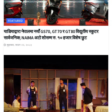
FEATURED
याडियाद्वारा नेपालमा नयाँ GS70, GT70 र GT80 विद्युतीय स्कुटर
सार्वजनिक; NAIMA अटो शोसम्म रु. १० हजार विशेष छुट
शुक्रबार, साउन २२, २०८३