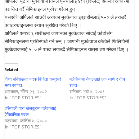
अर्पिलले भुटानी मुक्केवाज किन्ले फुन्चोलाई ४ः१ (स्प्लिट) अंकको आधारमा
पराजित गर्दै सेमिफाइनल प्रवेश गरेका हुन् ।
यसअघि अर्पिलले साउदी अरबका मुक्केवाज इब्राहीमलाई ५–० ले हराउदै
क्वाटरफाइनलमा स्थान सुरक्षित गरेको थिए ।
अर्पिलले अगष्ट ६ तारीखमा जापानका मुक्केवाज सोदाई कोटोसंग
सेमिफाइनलमा प्रतिस्पर्धा गर्ने छन् । जापानी मुक्केवाज कोटोले फिलिपिनी
मुक्केवाजलाई ५–० ले पाखा लगाउदै सेमिफाइनल यात्रा तय गरेका थिए ।
Related
विश्व बक्सिङका पदक विजेता चन्द्रको
मलेसियामा नेपाललाई एक स्वर्ण र तीन
भब्य स्वागत
रजत
आइतवार, मंसिर २९, २०८२
शनिबार, भदौ ४, २०७९
In "TOP STORIES"
In "TOP STORIES"
एसियाली पारा खेलकुदमा पलेशालाई
ऐतिहासिक पदक
मङ्लबार, कार्तिक ७, २०८०
In "TOP STORIES"