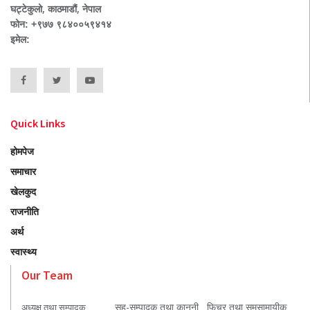
घट्टेकुलो, काठमाडौं, नेपाल
फोन: +९७७ ९८४००५९४१४
इमेल:
Quick Links
होमपेज
समाचार
खेलकुद
राजनीति
अर्थ
स्वास्थ्य
Our Team
सह-सम्पादक तथा कानुनी
फिचर तथा समसामायीक
अध्यक्ष तथा सम्पादक