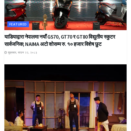
FEATURED
याडियाद्वारा नेपालमा नयाँ GS70, GT70 र GT80 विद्युतीय स्कुटर
सार्वजनिक; NAIMA अटो शोसम्म रु. १० हजार विशेष छुट
शुक्रबार, साउन २२, २०८३