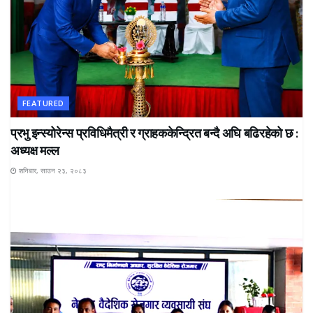
FEATURED
प्रभु इन्स्योरेन्स प्रविधिमैत्री र ग्राहककेन्द्रित बन्दै अघि बढिरहेको छ :
अध्यक्ष मल्ल
शनिबार, साउन २३, २०८३