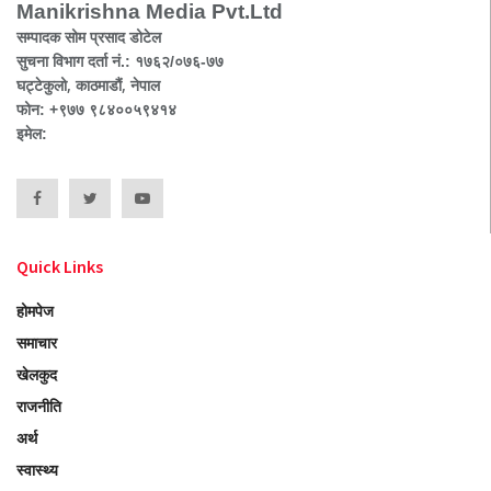
Manikrishna Media Pvt.Ltd
सम्पादक सोम प्रसाद डोटेल
सुचना विभाग दर्ता नं.: १७६२/०७६-७७
घट्टेकुलो, काठमाडौं, नेपाल
फोन: +९७७ ९८४००५९४१४
इमेल:
Quick Links
होमपेज
समाचार
खेलकुद
राजनीति
अर्थ
स्वास्थ्य