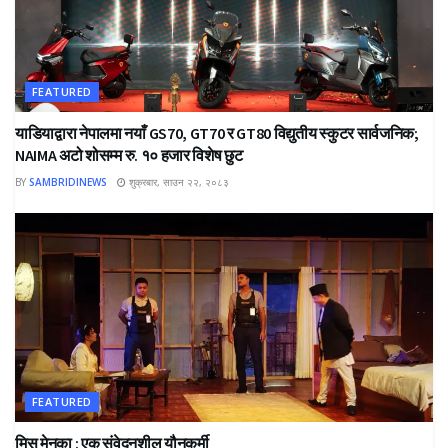
FEATURED
याडियाद्वारा नेपालमा नयाँ GS70, GT70 र GT80 विद्युतीय स्कुटर सार्वजनिक;
NAIMA अटो शोसम्म रु. १० हजार विशेष छुट
BY
SAMBRIDINEWS
शुक्रबार, साउन २२, २०८३
FEATURED
मिस मेनुका : एक संवेदनशील यौनकर्मी