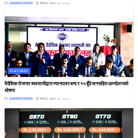
BY
SAMBRIDINEWS
शनिबार, साउन २३, २०८३
FEATURED
वैदेशिक रोजगार व्यवसायीद्वारा म्यानपावर बन्द र १५ बुँदे मागसहित आन्दोलनको
घोषणा
BY
SAMBRIDINEWS
शनिबार, साउन २३, २०८३