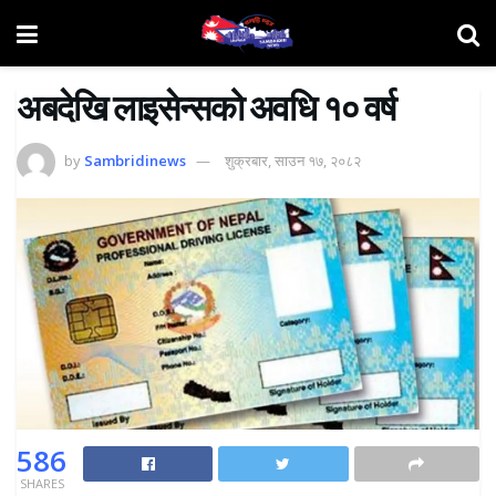
अबदेखि लाइसेन्सको अवधि १० वर्ष
by
Sambridinews
शुक्रबार, साउन १७, २०८२
586
SHARES