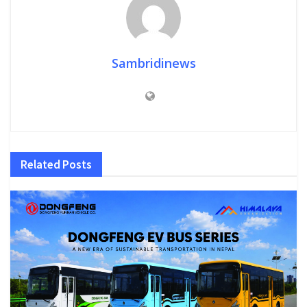
Sambridinews
Related
Posts