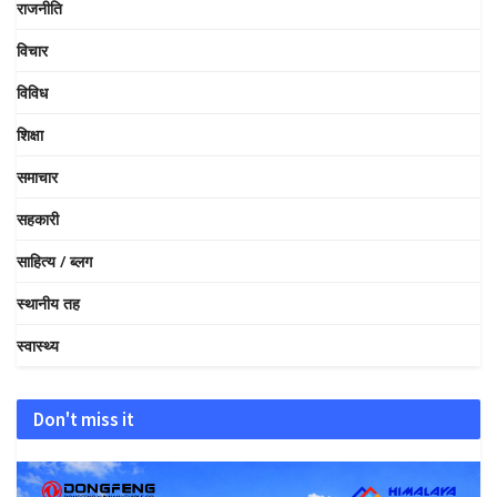
राजनीति
विचार
विविध
शिक्षा
समाचार
सहकारी
साहित्य / ब्लग
स्थानीय तह
स्वास्थ्य
Don't miss it