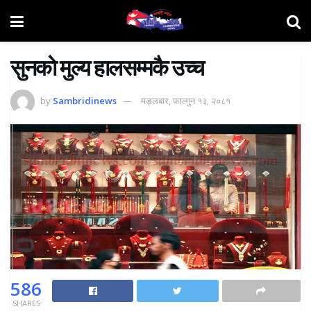
सुनकाे मुल्य हालसम्मकै उच्च
by
Sambridinews
मङ्लबार, फाल्गुन १३, २०८१
586
SHARES