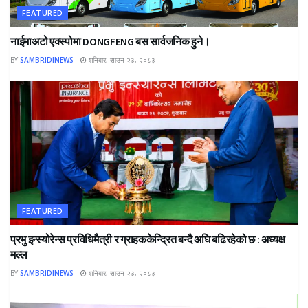
FEATURED
नाईमाअटो एक्स्पोमा DONGFENG बस सार्वजनिक हुने।
BY
SAMBRIDINEWS
शनिबार, साउन २३, २०८३
FEATURED
प्रभु इन्स्योरेन्स प्रविधिमैत्री र ग्राहककेन्द्रित बन्दै अघि बढिरहेको छ : अध्यक्ष
मल्ल
BY
SAMBRIDINEWS
शनिबार, साउन २३, २०८३