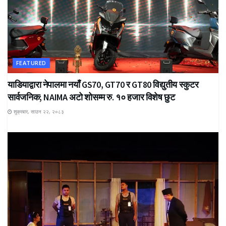
FEATURED
याडियाद्वारा नेपालमा नयाँ GS70, GT70 र GT80 विद्युतीय स्कुटर
सार्वजनिक; NAIMA अटो शोसम्म रु. १० हजार विशेष छुट
शुक्रबार, साउन २२, २०८३