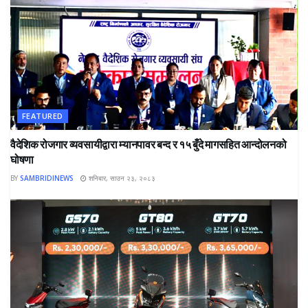
FEATURED
वैदेशिक रोजगार व्यवसायीद्वारा म्यानपावर बन्द र १५ बुँदे मागसहित आन्दोलनको
घोषणा
BY
SAMBRIDINEWS
शनिबार, साउन २३, २०८३