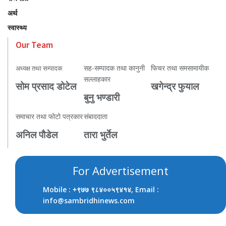
अर्थ
स्वास्थ्य
Our Team
सह-सम्पादक तथा कानुनी
फिचर तथा समसामायीक
अध्यक्ष तथा सम्पादक
सल्लाहकार
सोम प्रसाद डोटेल
खगेन्द्र फुयाल
बुनु भण्डारी
समाचार तथा फोटो पत्रकार
संबाददाता
अनिल पौडेल
तारा भुर्तेल
For Advertisement
Mobile :
, Email :
+९७७ ९८४००५९४१४
info@sambridhinews.com