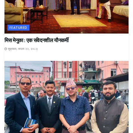
FEATURED
मिस मेनुका : एक संवेदनशील यौनकर्मी
शुक्रबार, साउन २२, २०८३