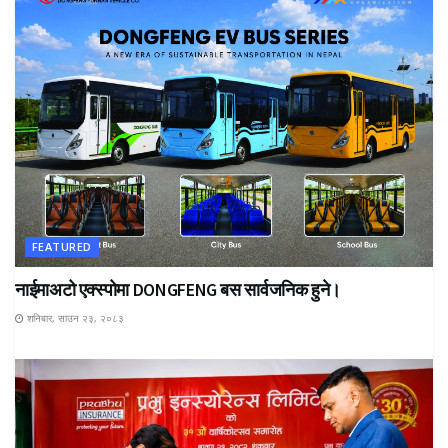
FEATURED
नाईमाअटो एक्स्पोमा DONGFENG बस सार्वजनिक हुने।
शनिबार, साउन २३, २०८३