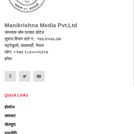
Manikrishna Media Pvt.Ltd
सम्पादक सोम प्रसाद डोटेल
सुचना विभाग दर्ता नं.: १७६२/०७६-७७
घट्टेकुलो, काठमाडौं, नेपाल
फोन: +९७७ ९८४००५९४१४
इमेल:
Quick Links
होमपेज
समाचार
खेलकुद
राजनीति