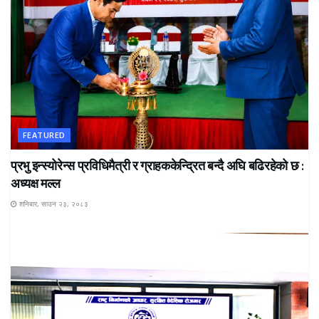
FEATURED
प्रभु इन्स्योरेन्स प्रविधिमैत्री र ग्राहककेन्द्रित बन्दै अघि बढिरहेको छ :
अध्यक्ष मल्ल
शनिबार, साउन २३, २०८३