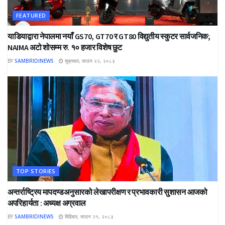
FEATURED
याडियाद्वारा नेपालमा नयाँ GS70, GT70 र GT80 विद्युतीय स्कुटर सार्वजनिक;
NAIMA अटो शोसम्म रु. १० हजार विशेष छुट
BY
SAMBRIDINEWS
शुक्रबार, साउन २२, २०८३
TOP STORIES
अन्तर्राष्ट्रिय मापदण्डअनुसारको लेखापरीक्षण र प्रभावकारी सुशासन आजको
अपरिहार्यता : अध्यक्ष अग्रवाल
BY
SAMBRIDINEWS
बिहिबार, साउन २१, २०८३