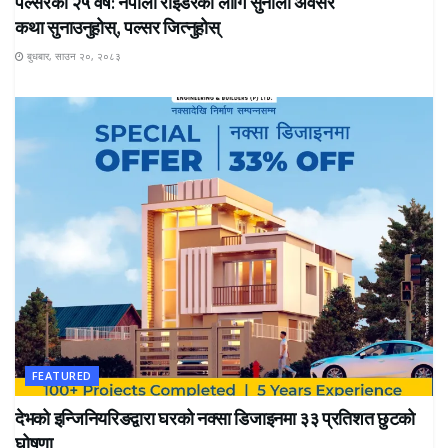
पल्सरको २५ वर्ष: नेपाली राइडरका लागि सुनौलो अवसर
कथा सुनाउनुहोस्, पल्सर जित्नुहोस्
बुधबार, साउन २०, २०८३
FEATURED
देभको इन्जिनियरिङद्वारा घरको नक्सा डिजाइनमा ३३ प्रतिशत छुटको
घोषणा