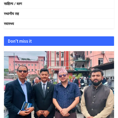
साहित्य / ब्लग
स्थानीय तह
स्वास्थ्य
Don't miss it