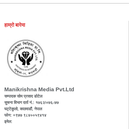
हाम्रो बारेमा
Manikrishna Media Pvt.Ltd
सम्पादक सोम प्रसाद डोटेल
सुचना विभाग दर्ता नं.: १७६२/०७६-७७
घट्टेकुलो, काठमाडौं, नेपाल
फोन: +९७७ ९८४००५९४१४
इमेल: