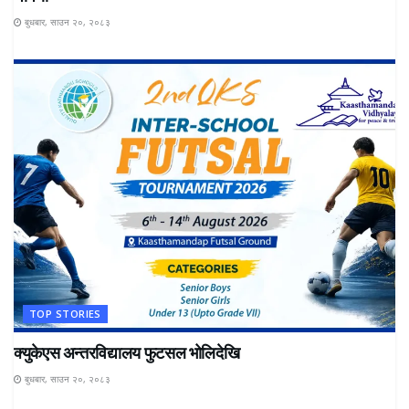
बुधबार, साउन २०, २०८३
TOP STORIES
क्युकेएस अन्तरविद्यालय फुटसल भोलिदेखि
बुधबार, साउन २०, २०८३