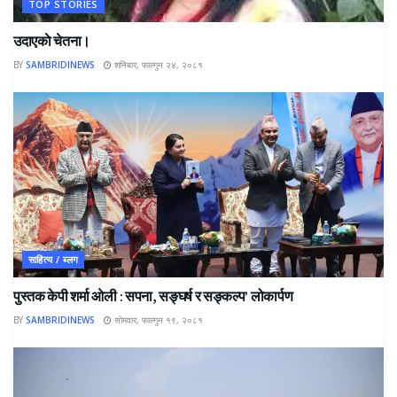
TOP STORIES
उदाएकाे चेतना।
BY
SAMBRIDINEWS
शनिबार, फाल्गुन २४, २०८१
साहित्य / ब्लग
पुस्तक केपी शर्मा ओली : सपना, सङ्घर्ष र सङ्कल्प’ लोकार्पण
BY
SAMBRIDINEWS
सोमवार, फाल्गुन १९, २०८१