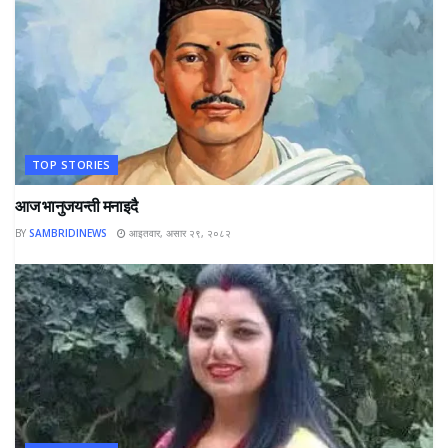
TOP STORIES
आज भानुजयन्ती मनाइदै
BY
SAMBRIDINEWS
आइतवार, असार २९, २०८२