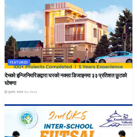
FEATURED
देभको इन्जिनियरिङद्वारा घरको नक्सा डिजाइनमा ३३ प्रतिशत छुटको
घोषणा
बुधबार, साउन २०, २०८३