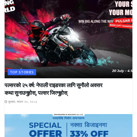
TOP STORIES
पल्सरको २५ वर्ष: नेपाली राइडरका लागि सुनौलो अवसर
कथा सुनाउनुहोस्, पल्सर जित्नुहोस्
बुधबार, साउन २०, २०८३