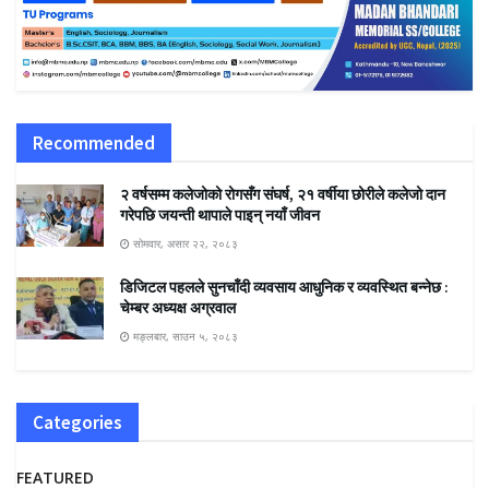
Recommended
२ वर्षसम्म कलेजोको रोगसँग संघर्ष, २१ वर्षीया छोरीले कलेजो दान
गरेपछि जयन्ती थापाले पाइन् नयाँ जीवन
सोमवार, असार २२, २०८३
डिजिटल पहलले सुनचाँदी व्यवसाय आधुनिक र व्यवस्थित बन्नेछ :
चेम्बर अध्यक्ष अग्रवाल
मङ्लबार, साउन ५, २०८३
Categories
FEATURED