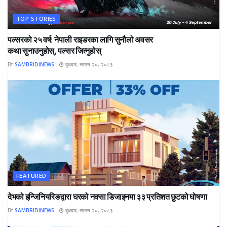
TOP STORIES
पल्सरको २५ वर्ष: नेपाली राइडरका लागि सुनौलो अवसर
कथा सुनाउनुहोस्, पल्सर जित्नुहोस्
BY
SAMBRIDINEWS
बुधबार, साउन २०, २०८३
FEATURED
देभको इन्जिनियरिङद्वारा घरको नक्सा डिजाइनमा ३३ प्रतिशत छुटको घोषणा
BY
SAMBRIDINEWS
बुधबार, साउन २०, २०८३