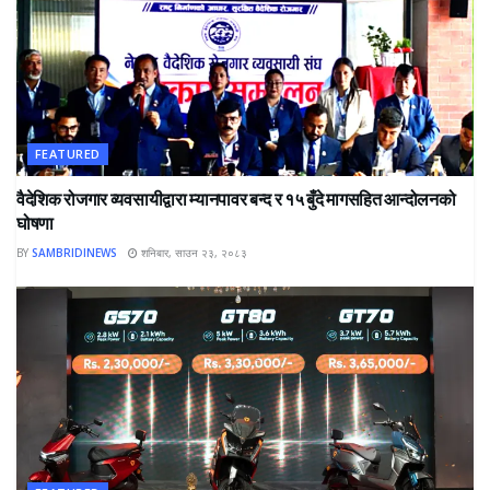
FEATURED
वैदेशिक रोजगार व्यवसायीद्वारा म्यानपावर बन्द र १५ बुँदे मागसहित आन्दोलनको
घोषणा
BY
SAMBRIDINEWS
शनिबार, साउन २३, २०८३