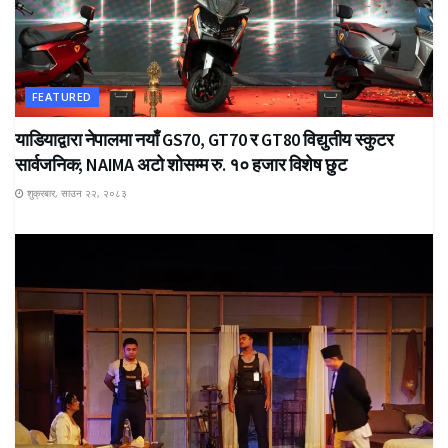
FEATURED
याडियाद्वारा नेपालमा नयाँ GS70, GT70 र GT80 विद्युतीय स्कुटर
सार्वजनिक; NAIMA अटो शोसम्म रु. १० हजार विशेष छुट
शुक्रबार, साउन २२, २०८३