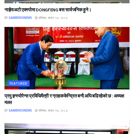
नाईमाअटो एक्स्पोमा DONGFENG बस सार्वजनिक हुने।
BY
SAMBRIDINEWS
शनिबार, साउन २३, २०८३
FEATURED
प्रभु इन्स्योरेन्स प्रविधिमैत्री र ग्राहककेन्द्रित बन्दै अघि बढिरहेको छ : अध्यक्ष
मल्ल
BY
SAMBRIDINEWS
शनिबार, साउन २३, २०८३