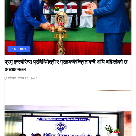
FEATURED
प्रभु इन्स्योरेन्स प्रविधिमैत्री र ग्राहककेन्द्रित बन्दै अघि बढिरहेको छ :
अध्यक्ष मल्ल
शनिबार, साउन २३, २०८३