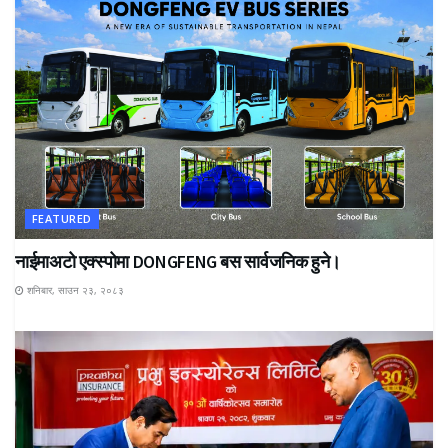
FEATURED
नाईमाअटो एक्स्पोमा DONGFENG बस सार्वजनिक हुने।
शनिबार, साउन २३, २०८३