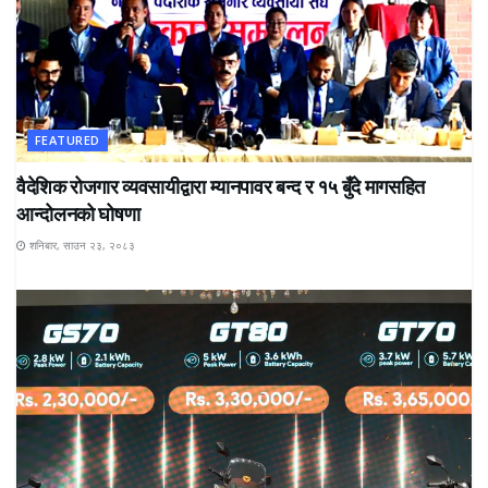
FEATURED
वैदेशिक रोजगार व्यवसायीद्वारा म्यानपावर बन्द र १५ बुँदे मागसहित
आन्दोलनको घोषणा
शनिबार, साउन २३, २०८३