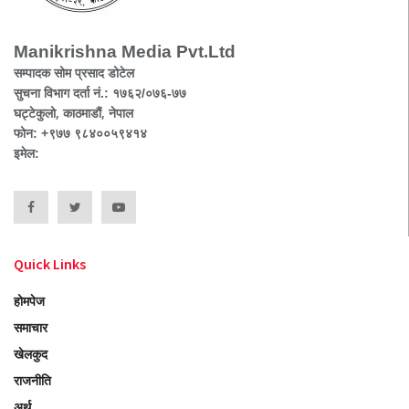
Manikrishna Media Pvt.Ltd
सम्पादक सोम प्रसाद डोटेल
सुचना विभाग दर्ता नं.: १७६२/०७६-७७
घट्टेकुलो, काठमाडौं, नेपाल
फोन: +९७७ ९८४००५९४१४
इमेल:
Quick Links
होमपेज
समाचार
खेलकुद
राजनीति
अर्थ