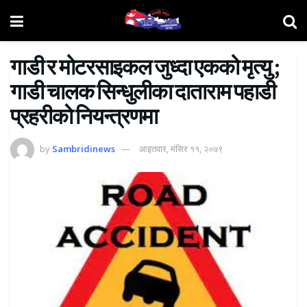
गाडी र मोटरसाइकल जुध्दा एकको मृत्यु ;
गाडी चालक सिन्धुलीका दाताराम पहाडी
प्रहरीकाे नियन्त्रणमा
by
Sambridinews
आइतवार, मंसिर ११, २०७९