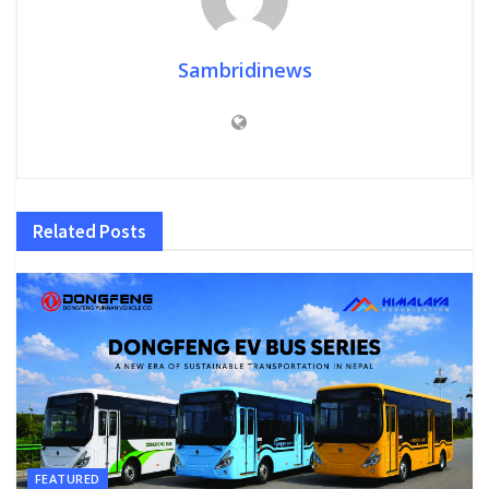
Sambridinews
Related
Posts
FEATURED