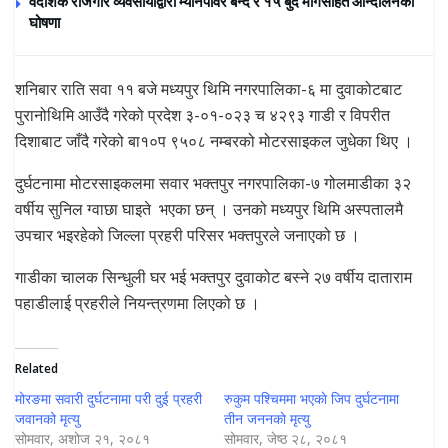
वैदेशिक रोजगार व्यवसायीद्वारा म्यानपावर बन्द र १५ बुँदे मागसहित आन्दोलनको
घोषणा
शनिबार राति सवा ११ बजे मध्यपुर थिमि नगरपालिका-६ मा दुवाकोटबाट
पुरानोथिमि आउँदै गरेको प्रदेश ३-०१-०२३ च ४२९३ गाडी र विपरीत
दिशाबाट जाँदै गरेको बा१०प ९५०८ नम्बरको मोटरसाइकल जुधेका थिए ।
दुर्घटनामा मोटरसाइकलमा सवार भक्तपुर नगरपालिका-७ गोलमाडीका ३२
वर्षीय सुनिल ग्वाछा घाइते भएका छन् । उनको मध्यपुर थिमि अस्पतालमै
उपचार भइरहेको जिल्ला प्रहरी परिसर भक्तपुरले जनाएको छ ।
गाडीका चालक सिन्धुली घर भई भक्तपुर दुवाकोट बस्ने २७ वर्षीय दाताराम
पहाडीलाई प्रहरीले नियन्त्रणमा लिएको छ ।
Related
मोरङमा सवारी दुर्घटनामा परी दुई प्रहरी
रुकुम पश्चिममा भएकाे जिप दुर्घटनामा
जवानको मृत्यु
तीन जननकाे मृत्यु
सोमवार, अशोज २१, २०८१
सोमवार, जेष्ठ २८, २०८१