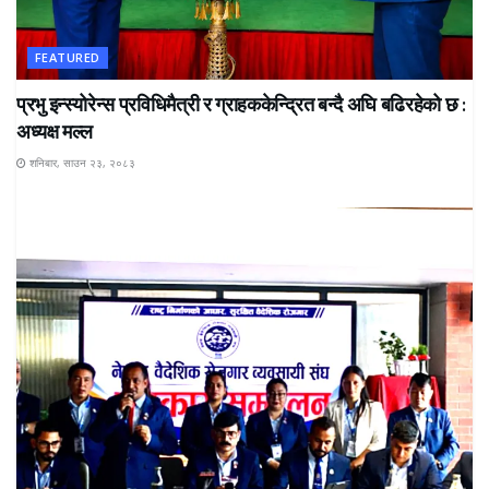
FEATURED
प्रभु इन्स्योरेन्स प्रविधिमैत्री र ग्राहककेन्द्रित बन्दै अघि बढिरहेको छ :
अध्यक्ष मल्ल
शनिबार, साउन २३, २०८३