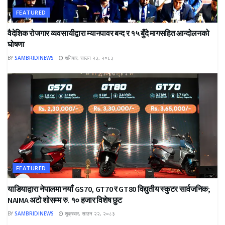
FEATURED
वैदेशिक रोजगार व्यवसायीद्वारा म्यानपावर बन्द र १५ बुँदे मागसहित आन्दोलनको
घोषणा
BY
SAMBRIDINEWS
शनिबार, साउन २३, २०८३
FEATURED
याडियाद्वारा नेपालमा नयाँ GS70, GT70 र GT80 विद्युतीय स्कुटर सार्वजनिक;
NAIMA अटो शोसम्म रु. १० हजार विशेष छुट
BY
SAMBRIDINEWS
शुक्रबार, साउन २२, २०८३