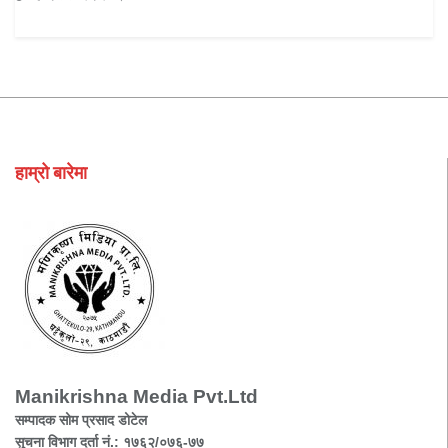
हाम्रो बारेमा
Manikrishna Media Pvt.Ltd
सम्पादक सोम प्रसाद डोटेल
सुचना विभाग दर्ता नं.: १७६२/०७६-७७