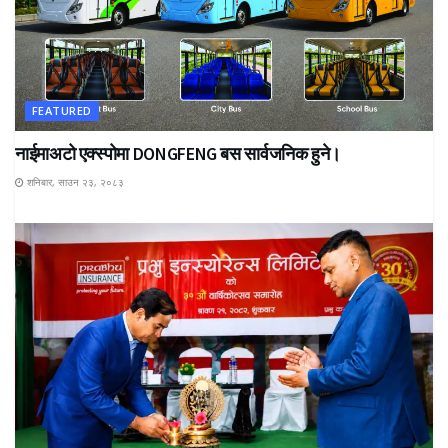
FEATURED
नाईमाअटो एक्स्पोमा DONGFENG बस सार्वजनिक हुने।
शनिबार, साउन २३, २०८३