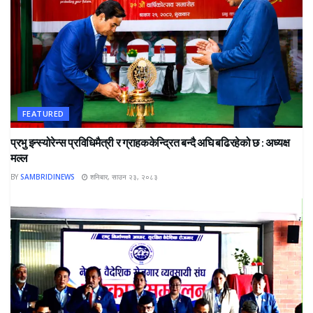
FEATURED
प्रभु इन्स्योरेन्स प्रविधिमैत्री र ग्राहककेन्द्रित बन्दै अघि बढिरहेको छ : अध्यक्ष
मल्ल
BY
SAMBRIDINEWS
शनिबार, साउन २३, २०८३