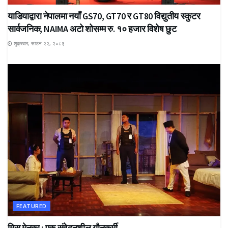
याडियाद्वारा नेपालमा नयाँ GS70, GT70 र GT80 विद्युतीय स्कुटर
सार्वजनिक; NAIMA अटो शोसम्म रु. १० हजार विशेष छुट
शुक्रबार, साउन २२, २०८३
FEATURED
मिस मेनुका : एक संवेदनशील यौनकर्मी