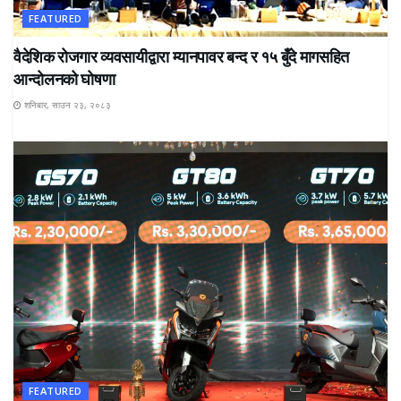
FEATURED
वैदेशिक रोजगार व्यवसायीद्वारा म्यानपावर बन्द र १५ बुँदे मागसहित
आन्दोलनको घोषणा
शनिबार, साउन २३, २०८३
FEATURED