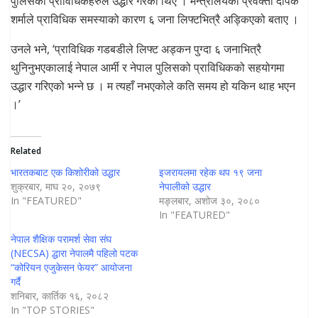
पुलिसका प्राविधिकहरुले उद्धार गरेका थिए । मन्त्रालयका प्रवक्ता दीपक
शर्माले प्राविधिक समस्याको कारण ६ जना लिफ्टभित्रै अड्किएको बताए ।
उनले भने, ‘प्राविधिक गडबडीले लिफ्ट अड्कन पुग्दा ६ जनाभित्रै
थुनिनुभएकालाई नेपाल आर्मी र नेपाल पुलिसको प्राविधिकको सहयोगमा
उद्धार गरिएको भन्ने छ । म त्यहाँ नभएकोले कति समय हो यकिन थाह भएन
।’
Related
भारतकबाट एक किशोरीको उद्धार
इजरायलमा रहेक थप १९ जना
शुक्रबार, माघ २०, २०७९
नेपालीको उद्धार
In "FEATURED"
मङ्लबार, अशोज ३०, २०८०
In "FEATURED"
नेपाल शैक्षिक परामर्श सेवा संघ
(NECSA) द्धारा नेपालमै पहिलो पटक
“कोरियन एजुकेसन फेयर” आयोजना
गर्दै
शनिबार, कार्तिक १६, २०८२
In "TOP STORIES"