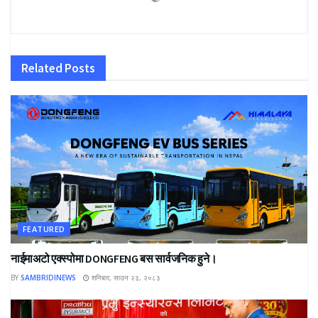
Related
Posts
FEATURED
नाईमाअटो एक्स्पोमा DONGFENG बस सार्वजनिक हुने।
BY
SAMBRIDINEWS
शनिबार, साउन २३, २०८३