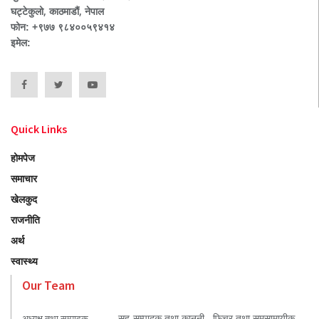
घट्टेकुलो, काठमाडौं, नेपाल
फोन: +९७७ ९८४००५९४१४
इमेल:
Quick Links
होमपेज
समाचार
खेलकुद
राजनीति
अर्थ
स्वास्थ्य
Our Team
सह-सम्पादक तथा कानुनी
फिचर तथा समसामायीक
अध्यक्ष तथा सम्पादक