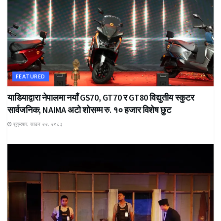
FEATURED
याडियाद्वारा नेपालमा नयाँ GS70, GT70 र GT80 विद्युतीय स्कुटर
सार्वजनिक; NAIMA अटो शोसम्म रु. १० हजार विशेष छुट
शुक्रबार, साउन २२, २०८३