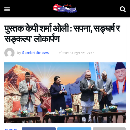
पुस्तक केपी शर्मा ओली : सपना, सङ्घर्ष र
सङ्कल्प’ लोकार्पण
by
Sambridinews
सोमवार, फाल्गुन १९, २०८१