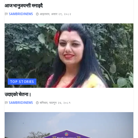
आज भानुजयन्ती मनाइदै
BY
SAMBRIDINEWS
आइतवार, असार २९, २०८२
TOP STORIES
उदाएकाे चेतना।
BY
SAMBRIDINEWS
शनिबार, फाल्गुन २४, २०८१