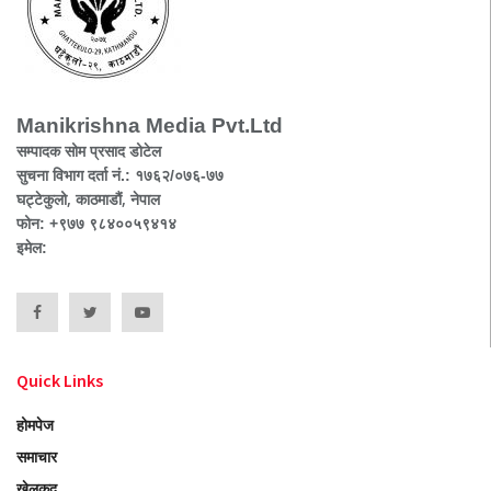
Manikrishna Media Pvt.Ltd
सम्पादक सोम प्रसाद डोटेल
सुचना विभाग दर्ता नं.: १७६२/०७६-७७
घट्टेकुलो, काठमाडौं, नेपाल
फोन: +९७७ ९८४००५९४१४
इमेल:
Quick Links
होमपेज
समाचार
खेलकुद