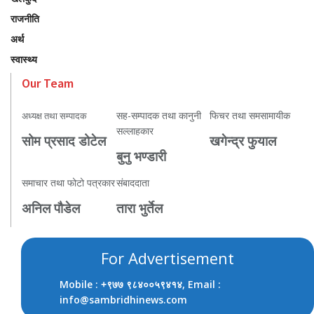
राजनीति
अर्थ
स्वास्थ्य
Our Team
सह-सम्पादक तथा कानुनी
फिचर तथा समसामायीक
अध्यक्ष तथा सम्पादक
सल्लाहकार
सोम प्रसाद डोटेल
खगेन्द्र फुयाल
बुनु भण्डारी
समाचार तथा फोटो पत्रकार
संबाददाता
अनिल पौडेल
तारा भुर्तेल
For Advertisement
Mobile :
, Email :
+९७७ ९८४००५९४१४
info@sambridhinews.com