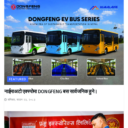
FEATURED
नाईमाअटो एक्स्पोमा DONGFENG बस सार्वजनिक हुने।
शनिबार, साउन २३, २०८३