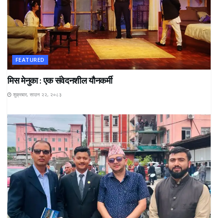
FEATURED
मिस मेनुका : एक संवेदनशील यौनकर्मी
शुक्रबार, साउन २२, २०८३