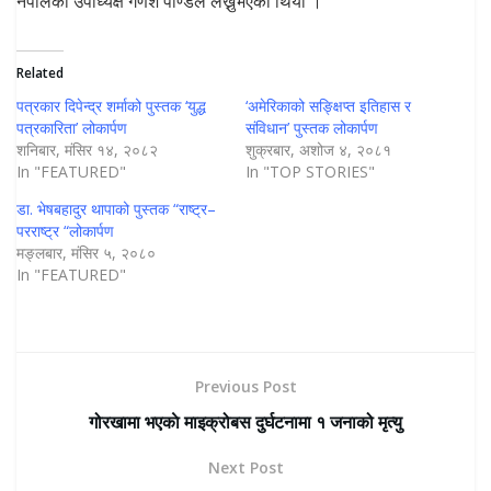
नेपालका उपाध्यक्ष गणेश पाण्डेले लेख्नुभएको थियो ।
Related
पत्रकार दिपेन्द्र शर्माको पुस्तक ‘युद्ध
‘अमेरिकाको सङ्क्षिप्त इतिहास र
पत्रकारिता’ लोकार्पण
संविधान’ पुस्तक लोकार्पण
शनिबार, मंसिर १४, २०८२
शुक्रबार, अशोज ४, २०८१
In "FEATURED"
In "TOP STORIES"
डा. भेषबहादुर थापाको पुस्तक “राष्ट्र–
परराष्ट्र “लोकार्पण
मङ्लबार, मंसिर ५, २०८०
In "FEATURED"
Previous Post
गोरखामा भएकाे माइक्रोबस दुर्घटनामा १ जनाको मृत्यु
Next Post