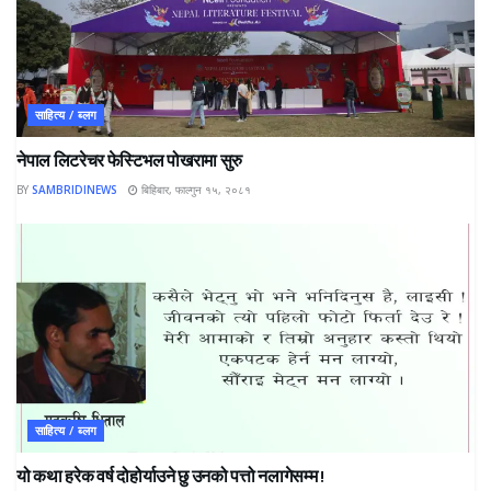
साहित्य / ब्लग
नेपाल लिटरेचर फेस्टिभल पोखरामा सुरु
BY
SAMBRIDINEWS
बिहिबार, फाल्गुन १५, २०८१
साहित्य / ब्लग
यो कथा हरेक वर्ष दोहोर्याउने छु उनको पत्तो नलागेसम्म !