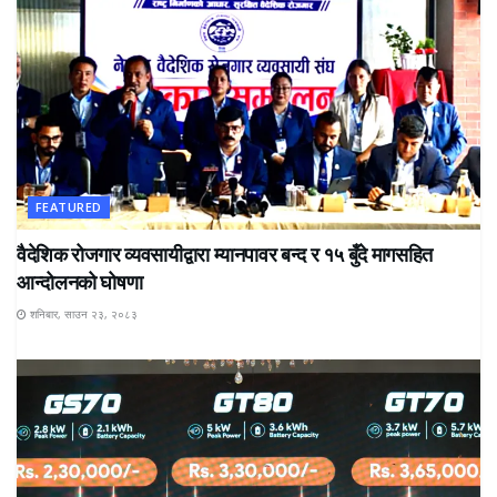
FEATURED
वैदेशिक रोजगार व्यवसायीद्वारा म्यानपावर बन्द र १५ बुँदे मागसहित
आन्दोलनको घोषणा
शनिबार, साउन २३, २०८३