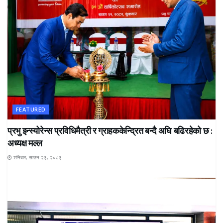
FEATURED
प्रभु इन्स्योरेन्स प्रविधिमैत्री र ग्राहककेन्द्रित बन्दै अघि बढिरहेको छ :
अध्यक्ष मल्ल
शनिबार, साउन २३, २०८३