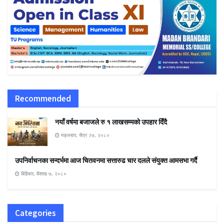
Recommended
नयाँ वर्षमा बजाजले रु १ लाखसम्मको उपहार दिँदै
मङ्लबार, चैत्र २७, २०८०
उपनिर्वाचनका सन्दर्भमा आज चितवनमा सत्तारुढ चार दलले संयुक्त आमसभा गर्दै
बिहिबार, बैशाख ७, २०८०
Categories