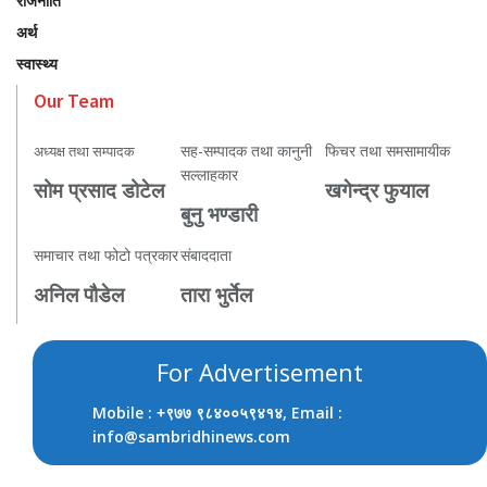
राजनीति
अर्थ
स्वास्थ्य
Our Team
सह-सम्पादक तथा कानुनी
फिचर तथा समसामायीक
अध्यक्ष तथा सम्पादक
सल्लाहकार
सोम प्रसाद डोटेल
खगेन्द्र फुयाल
बुनु भण्डारी
समाचार तथा फोटो पत्रकार
संबाददाता
अनिल पौडेल
तारा भुर्तेल
For Advertisement
Mobile :
, Email :
+९७७ ९८४००५९४१४
info@sambridhinews.com