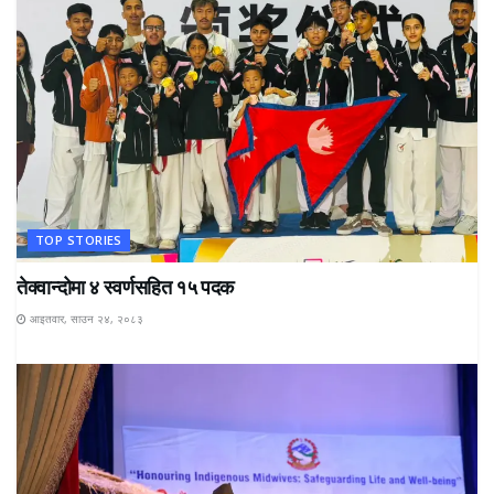
TOP STORIES
तेक्वान्दोमा ४ स्वर्णसहित १५ पदक
आइतवार, साउन २४, २०८३