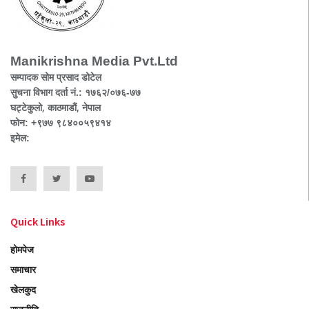
Manikrishna Media Pvt.Ltd
सम्पादक सोम प्रसाद डोटेल
सुचना विभाग दर्ता नं.: १७६२/०७६-७७
घट्टेकुलो, काठमाडौं, नेपाल
फोन: +९७७ ९८४००५९४१४
इमेल:
Quick Links
होमपेज
समाचार
खेलकुद