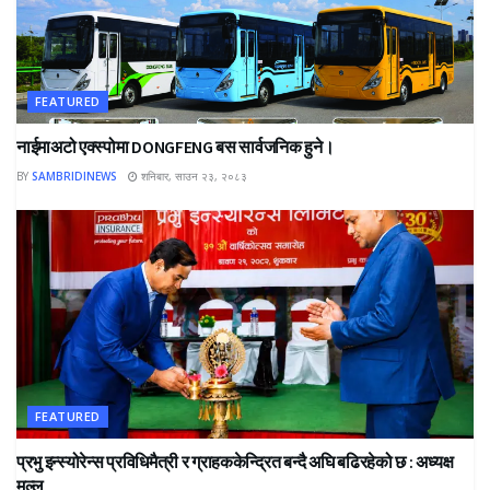
FEATURED
नाईमाअटो एक्स्पोमा DONGFENG बस सार्वजनिक हुने।
BY
SAMBRIDINEWS
शनिबार, साउन २३, २०८३
FEATURED
प्रभु इन्स्योरेन्स प्रविधिमैत्री र ग्राहककेन्द्रित बन्दै अघि बढिरहेको छ : अध्यक्ष
मल्ल