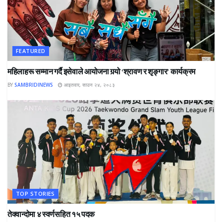
FEATURED
महिलाहरू सम्मान गर्दै इसेवाले आयोजना गर्‍यो ‘श्रावण र शृङ्गार’ कार्यक्रम
BY
SAMBRIDINEWS
आइतवार, साउन २४, २०८३
TOP STORIES
तेक्वान्दोमा ४ स्वर्णसहित १५ पदक