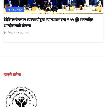
FEATURED
वैदेशिक रोजगार व्यवसायीद्वारा म्यानपावर बन्द र १५ बुँदे मागसहित
आन्दोलनको घोषणा
शनिबार, साउन २३, २०८३
हाम्रो बारेमा