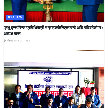
FEATURED
प्रभु इन्स्योरेन्स प्रविधिमैत्री र ग्राहककेन्द्रित बन्दै अघि बढिरहेको छ :
अध्यक्ष मल्ल
शनिबार, साउन २३, २०८३