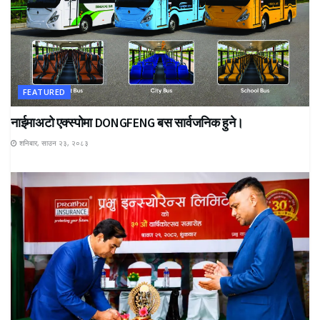
FEATURED
नाईमाअटो एक्स्पोमा DONGFENG बस सार्वजनिक हुने।
शनिबार, साउन २३, २०८३