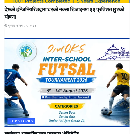
देभको इन्जिनियरिङद्वारा घरको नक्सा डिजाइनमा ३३ प्रतिशत छुटको
घोषणा
बुधबार, साउन २०, २०८३
TOP STORIES
क्युकेएस अन्तरविद्यालय फुटसल भोलिदेखि