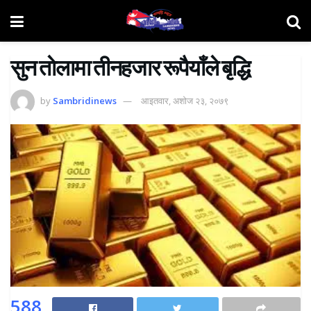
सुन ताेलामा तीनहजार रूपैयाँले बृद्धि
by
Sambridinews
आइतवार, अशोज २३, २०७९
588