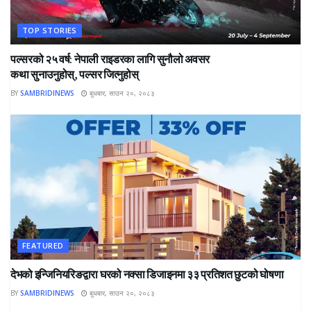
TOP STORIES
पल्सरको २५ वर्ष: नेपाली राइडरका लागि सुनौलो अवसर
कथा सुनाउनुहोस्, पल्सर जित्नुहोस्
BY
SAMBRIDINEWS
बुधबार, साउन २०, २०८३
FEATURED
देभको इन्जिनियरिङद्वारा घरको नक्सा डिजाइनमा ३३ प्रतिशत छुटको घोषणा
BY
SAMBRIDINEWS
बुधबार, साउन २०, २०८३