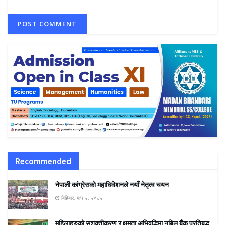
Recommended
नेपाली कांग्रेसकाे महाधिवेशनले नयाँ नेतृत्व चयन
बिहिबार, माघ २, २०८२
महिलाहरुको सशक्तीकरण र क्षमता अभिवृद्धिमा नबिल बैंक प्रतिबद्ध,