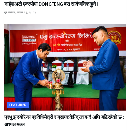
नाईमाअटो एक्स्पोमा DONGFENG बस सार्वजनिक हुने।
शनिबार, साउन २३, २०८३
FEATURED
प्रभु इन्स्योरेन्स प्रविधिमैत्री र ग्राहककेन्द्रित बन्दै अघि बढिरहेको छ :
अध्यक्ष मल्ल