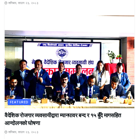
शनिबार, साउन २३, २०८३
FEATURED
वैदेशिक रोजगार व्यवसायीद्वारा म्यानपावर बन्द र १५ बुँदे मागसहित
आन्दोलनको घोषणा
शनिबार, साउन २३, २०८३