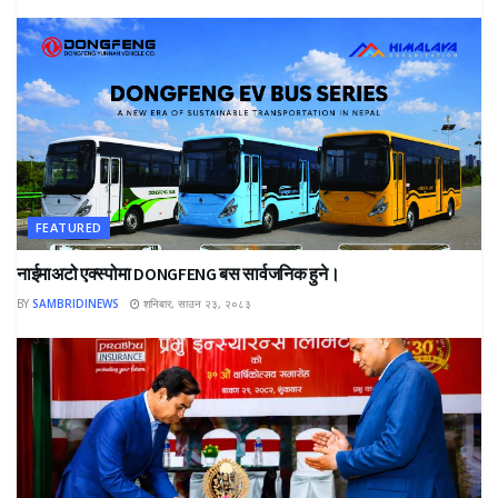
FEATURED
नाईमाअटो एक्स्पोमा DONGFENG बस सार्वजनिक हुने।
BY
SAMBRIDINEWS
शनिबार, साउन २३, २०८३