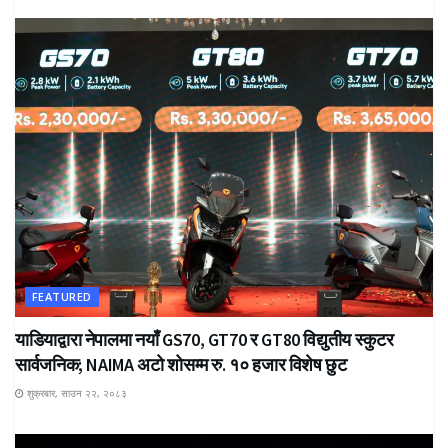
FEATURED
याडियाद्वारा नेपालमा नयाँ GS70, GT70 र GT80 विद्युतीय स्कुटर
सार्वजनिक; NAIMA अटो शोसम्म रु. १० हजार विशेष छुट
शुक्रबार, साउन २२, २०८३