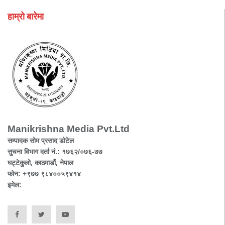
हाम्रो बारेमा
Manikrishna Media Pvt.Ltd
सम्पादक सोम प्रसाद डोटेल
सुचना विभाग दर्ता नं.: १७६२/०७६-७७
घट्टेकुलो, काठमाडौं, नेपाल
फोन: +९७७ ९८४००५९४१४
इमेल: