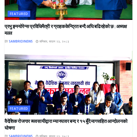
FEATURED
प्रभु इन्स्योरेन्स प्रविधिमैत्री र ग्राहककेन्द्रित बन्दै अघि बढिरहेको छ : अध्यक्ष
मल्ल
BY
SAMBRIDINEWS
शनिबार, साउन २३, २०८३
FEATURED
वैदेशिक रोजगार व्यवसायीद्वारा म्यानपावर बन्द र १५ बुँदे मागसहित आन्दोलनको
घोषणा
BY
SAMBRIDINEWS
शनिबार, साउन २३, २०८३