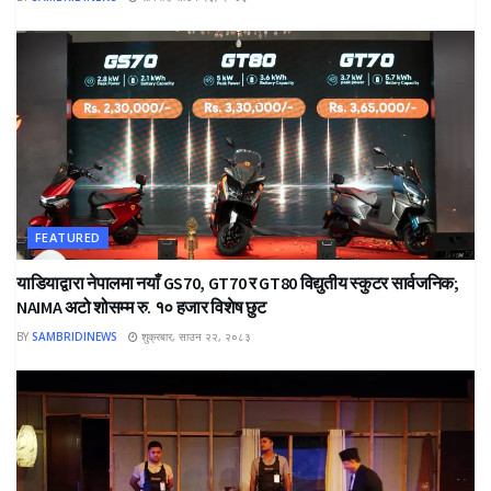
FEATURED
याडियाद्वारा नेपालमा नयाँ GS70, GT70 र GT80 विद्युतीय स्कुटर सार्वजनिक;
NAIMA अटो शोसम्म रु. १० हजार विशेष छुट
BY
SAMBRIDINEWS
शुक्रबार, साउन २२, २०८३