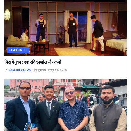
FEATURED
मिस मेनुका : एक संवेदनशील यौनकर्मी
BY
SAMBRIDINEWS
शुक्रबार, साउन २२, २०८३