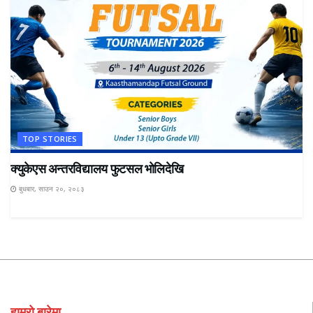
TOP STORIES
क्युकेएस अन्तरविद्यालय फुटसल भोलिदेखि
बुधबार, साउन २०, २०८३
हाम्रो बारेमा