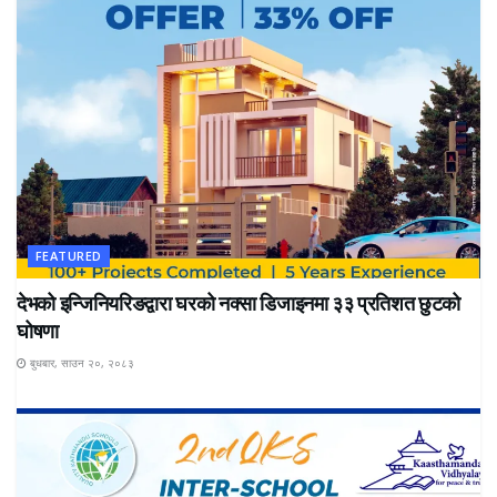
FEATURED
देभको इन्जिनियरिङद्वारा घरको नक्सा डिजाइनमा ३३ प्रतिशत छुटको
घोषणा
बुधबार, साउन २०, २०८३