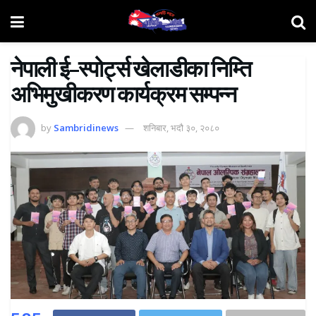
नेपाली ई–स्पोर्ट्स खेलाडीका निम्ति
अभिमुखीकरण कार्यक्रम सम्पन्न
by
Sambridinews
शनिबार, भदौ ३०, २०८०