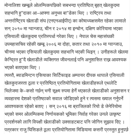
मोनालिशा खम्बूले ओलम्पिकपछिको सबभन्दा प्रतिष्ठित् बृहत् खेलकुदमा
सहभागि हु“दाका आ–आफ्ना अनुभव बा“डेका थिए । राष्ट्रिय तथा
अन्तर्राष्ट्रिय खेलाडी संघ (एनएनआईपीए) का कोषाध्यक्षसमेत रहेका लामाले
सन् २०१० मा ग्वान्जाउ, चीन र २०१४ मा इन्चोन, दक्षिण कोरियामा भएका
एसियाली खेलकुदमा प्रतिस्पर्धा गरेका थिए । नेपाल चेस महासंघकी
उपमहासचिव रहेकी खम्बू २००६ मा दोहा, कतार तथा २०१० मा ग्वान्जाउ,
चीनमा भएका एसियाली खेलकुदमा सहभागि भएकी थिइन् । उनीहरूले खेलमा
केन्द्रित हु“दै खेलाडीले व्यक्तिगत जीवनलाई पनि अनुशासित राख्न आवश्यक
भएको बताएका थिए ।
त्यस्तै, ब्याडमिन्टन एसियाका सिर्टिफाइड अम्पायर दीपक थापाले एसियाली
खेलकुदजस्ता ठूला र प्रतिष्ठित् प्रतियोगितामा खेलाडीहरूले एथलेटि
भिलेजमा के–कसो गर्छन् भनी सूक्ष्म रुपमा हेर्ने भएकाले खेलाडीको अनुशासन र
व्यवहारमा देशको प्रतिष्ठाको सवाल जोडिएको हुने र त्यसमा ख्याल गर्नुपर्ने
आवश्यकता रहेको बताए । सन् २०१६ मा ब्राजिलको रियो डे जेनेरियोमा
भएको समर ओलम्पिकमा निर्णायकको भूमिका निर्वाह गरेका उनले उत्कृष्ट
प्रदर्शनको लागि विपक्षी खेलाडीको उक्साहटबाट पनि जोगिन सुझाव दिए ।
पत्रकार राजु घिसिङले ठूला प्रतियोगितामा मिडियामा कसरी प्रस्तुत हुनुपर्छ