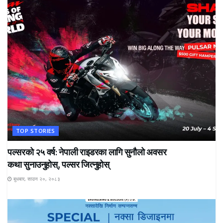
TOP STORIES
पल्सरको २५ वर्ष: नेपाली राइडरका लागि सुनौलो अवसर
कथा सुनाउनुहोस्, पल्सर जित्नुहोस्
बुधबार, साउन २०, २०८३