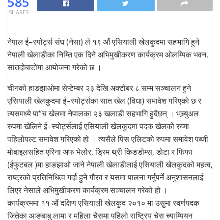
585
SHARES
नेपाल ई–स्पोर्ट्स संघ (नेसा) ले १९ औं एसियाली खेलकुदमा सहभागि हुने
नेपाली खेलाडीका निम्ति एक दिने अभिमुखीकरण कार्यक्रम ओलम्पिक भवन,
सातदोबाटोमा आयोजना गरेको छ ।
चीनको हाङझाओमा सेप्टेम्बर २३ देखि अक्टोबर ८ सम्म सञ्चालन हुने
एसियाली खेलकुदमा ई–स्पोर्ट्सका सात खेल (विधा) समावेश गरिएको छ र
त्यसमध्ये पा“च खेलमा नेपालका २३ खलाडी सहभागि हुदैछन् । भच्र्युअल
रुपमा खेलिने ई–स्पोर्ट्सलाई एसियाली खेलकुदमा पदक खेलको रुप्मा
पहिलोपल्ट समावेश गरिएको हो । त्यसैले पिस एलिटको रुपमा समावेश पब्जी
मोबाइलसहित एरिना अफ भेलोर, ड्रिम थ्री किङडोम्स, डोटा र फिफा
(ईफुटबल )मा हाङझाओ जाने नेपाली खेलाडीलाई एसियाली खेलकुदको महत्व,
राष्ट्रको प्रतिनिधित्व गर्दा हुने गौरव र यसमा पालना गर्नुपर्ने अनुशासनलाई
लिएर नेसाले अभिमुखीकरण कार्यक्रम सञ्चालन गरेको हो ।
कार्यक्रममा ११ औं दक्षिण एसियाली खेलकुद २०१० मा उसुमा स्वर्णपदक
जितेका आङबाबु लामा र महिला चेसमा पहिलो राष्ट्रिय चेस च्याम्पियन