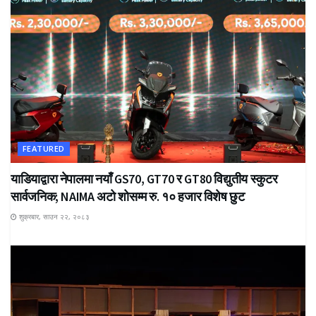
FEATURED
याडियाद्वारा नेपालमा नयाँ GS70, GT70 र GT80 विद्युतीय स्कुटर
सार्वजनिक; NAIMA अटो शोसम्म रु. १० हजार विशेष छुट
शुक्रबार, साउन २२, २०८३