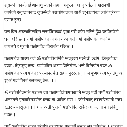
श्रावणी कार्यलाई आत्मशुध्दिको महान् अनुष्ठान मान्नु पर्दछ । श्रावणी
कार्यको अनुष्ठानबाट दुष्कर्मको प्रायश्चितका साथै शुभकार्यका लागि प्रेरणा
प्राप्त हुन्छ ।
यस दिन अरुन्धतिसहित सप्तर्षिहरूको पूजा गरी तर्पण गरिने हुँदा ऋषितर्पणी
भन्ने गरिन्छ । नयाँ यज्ञोपवित अभिमन्त्रण गरी नयाँ यज्ञोपवित ९जनै०
लगाउने र पुरानो यज्ञोपवित विसर्जन गरिन्छ ।
यज्ञोपवित धारण गर्दा ॐ यज्ञोपवितमिति मन्त्रस्य परमेष्ठी ऋषिः लिङ्गोक्त
देवताः त्रिष्टुप् छन्दः यज्ञोपवित धारणे विनियोगः भन्ने विनियोग पढेर ॐ
यज्ञोपवितं परमं पवित्रं प्रजापतेर्यत् सहजं पुरस्तात् । आयुष्यमय्रमं प्रतिमुञ्च
शुभ्रं यज्ञोपिवतं बलमस्तु तेजः ।।
ॐ यज्ञोपवितमसि यज्ञस्य त्वा यज्ञोपवितेनोपनह्यामि मन्त्र पढी नयाँ यज्ञोपवित
धारणगरी एतावद्दिनपर्यन्तं ब्रह्म त्वं धारित मया । जीर्णत्वात् तंवत्परित्यागो गच्छ
सूत्र यथासुखम् ।। मन्त्रपढी पुरानो यज्ञोपवित सकेसम्म जलमा बगाइदिनु
पर्दछ ।
नयाँ यज्ञोपवित धारण गरेपछि यथाशक्य गायत्री मन्त्र जप गर्नुपर्दछ । धारणाद्