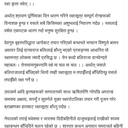
रक्षा कृता भवेत् ।।
अर्थात् श्रावण पूर्णिमाका दिन धारण गरिने रक्षासूत्र सम्पूर्ण रोगहरूको
विनाशक हुन्छ र यसले सबै किसिमका अशुभलाई निवारण गर्दछ । यसलाई
वर्षमा एकपटक धारण गर्दा मनुष्य सुरक्षित हुन्छ ।
देवगुरु बृहस्पतिद्धारा धागोबाट तयार गरिएको बन्धनले भगवान विष्णुले बामन
अवतार लिई दानवराज बलिलाई बाँध्नु भएको प्रसङ्गमा आधारित यो
रक्षामन्त्र लोकमा ज्यादै प्रसिद्ध छ । येन बध्दो बलिराजा दानवेन्द्रो
महाबलः। तेनत्वामनुबध्नामि रक्षे मा चल मा चल ।। अर्थात् जसले
बलिराजालाई बाँधिएको थियो त्यही रक्षासूत्र म तपाईँलाई बाँधिदिन्छु यसले
तपाईँको रक्षा गर्ने छ ।
उपाकर्म आदि कृत्यहरूको सम्पादनको साथ ऋषितर्पणि गरेपछि अपरान्ह
समयमा अक्षता, सर्स्युँ र सुवर्णले युक्त रक्षापोटलिका तयार गरी पुजन गरेर
ब्राह्मणका हातबाट रक्षासूत्र बाँध्नु पर्दछ ।
नेपालको तराई मधेसमा र भारतमा दिदीबहिनीले दाजुभाइलाई राखीको रूपमा
रक्षाबन्धन बाँधिदिने चलन रहेको छ । शास्त्र कथन अनुसार यमराजले बहिनी