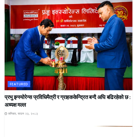
FEATURED
प्रभु इन्स्योरेन्स प्रविधिमैत्री र ग्राहककेन्द्रित बन्दै अघि बढिरहेको छ :
अध्यक्ष मल्ल
शनिबार, साउन २३, २०८३