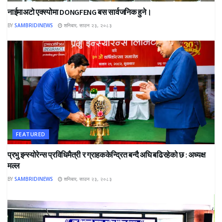
नाईमाअटो एक्स्पोमा DONGFENG बस सार्वजनिक हुने।
BY
SAMBRIDINEWS
शनिबार, साउन २३, २०८३
FEATURED
प्रभु इन्स्योरेन्स प्रविधिमैत्री र ग्राहककेन्द्रित बन्दै अघि बढिरहेको छ : अध्यक्ष
मल्ल
BY
SAMBRIDINEWS
शनिबार, साउन २३, २०८३