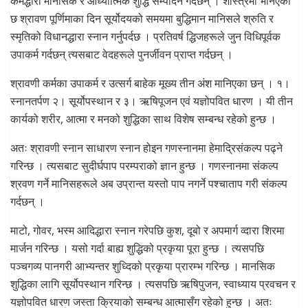
कर्मद्धारा मानसिक र आध्यात्मिक शुद्धि सम्पादन गर्दछन् । शास्त्रमा भनिएको
छ श्रावण पूर्णिमाका दिन सूर्योदयको समयमा बुद्धिमान मानिसले श्रुति र
स्मृतिको विधानद्धारा स्नान गर्नुपर्दछ । प्रतिवर्ष द्धिजहरूले जुन विधिपूर्वक
उपाकर्म गर्दछन् त्यसबाट वेदहरूले पुनर्जीवन प्राप्त गर्दछन् ।
श्रावणी कर्मका उपाकर्म र उत्सर्ग बाहेक मूख्य तीन अंश मानिएका छन् । १।
स्नानतर्पण २। सूर्योपस्थान र ३। ऋषिपूजन एवं यज्ञोपवित धारण । यी तीन
कार्यको शरीर, आत्मा र मनको शुद्धिका साथ विशेष सम्बन्ध रहेको हुन्छ ।
अतः श्रावणी स्नान साधारण स्नान होइन गणस्नानमा हेमाद्रिसंकल्प पढ्ने
गरिन्छ । त्यसबाट सुदीर्घपाप परम्पराको ज्ञान हुन्छ । गणस्नानमा संकल्प
श्रवण गर्ने मानिसहरूले अब उप्रान्त यस्तो पाप नगर्ने पश्चाताप गरी संकल्प
गर्दछन् ।
माटो, गोवर, भस्म आदिद्धारा स्नान गरेपछि कुश, दूबो र अपमार्ग व्दारा शिरमा
मार्जन गरिन्छ । यसो गर्दा बाह्य शुद्धिको प्रकृया पूरा हुन्छ । त्यसपछि
पञ्चगव्य पानगरी आभ्यन्तर शुध्दिको प्रकृया प्रारम्भ गरिन्छ । मानसिक
शुद्धिका लागि सूर्योपस्थान गरिन्छ । त्यसपछि ऋषिपुजन, स्वाध्याय प्रवचन र
यज्ञोपवित धारण जस्ता क्रियाको सम्बन्ध आत्मासँग रहेको हुन्छ । अतः