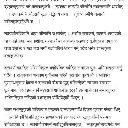
ब्रह्मसूत्रस्य गते मासचतुष्टये । त्यक्त्वा तान्यपि जीर्णानि नवान्यनानि धारयेत्
।। उपाकर्मणि चोत्सर्गे सूतक द्धितये तथा । श्राध्दकर्मणि यज्ञादौ
शशिसूर्यय्रहेऽपि च ।।
नवयज्ञोपवितानि धृत्वा जीर्णानि च त्यजेत् । अर्थात् उपाकर्म, उत्सर्ग, लगाएको
चार महिनामा, जननाशौच, मरणाशौच एवं चन्द्रग्रहण र सूर्यग्रहण उप्रान्त
तथा श्राध्द र यज्ञ गर्दा नयाँ यज्ञोपवित धारण गर्नु पर्दछ भनेर शास्त्रमा
बताइएको छ ।
श्रावणीका दिन अभिमन्त्रित् यज्ञोपवित वर्षदिन लगाउन पुनः अभिमन्त्रण गर्नु
पर्दैन । रक्षाबन्धन् श्रावण पूर्णिमामा गरिने प्राचीन कृत्य हो । भविश्य
पुराणअनुसार देवता र दानवको बीचमा युद्ध चलिरहेको समयमा श्रावण
पूर्णिमाका दिन इन्द्रकी महारानी शचीले इन्द्रको हातमा वेदका मन्त्रद्धारा
अभिमन्त्रित गरिएको रक्षासूत्र बाँधिदिएकी थिइन् ।
उक्त रक्षासूत्रको शक्तिबाट इन्द्रले दानवहरूमाथि विजय प्राप्त गरेका थिए
। त्यो दिनदेखि पवित्र ब्राह्मणहरूको हातबाट रक्षासूत्र बाँध्ने परम्परा
रहिआएको छ । सर्वरोगोपशमनं सर्वाशुभविनासकृत् । सकृत्कृतेनाब्दमेकं येन