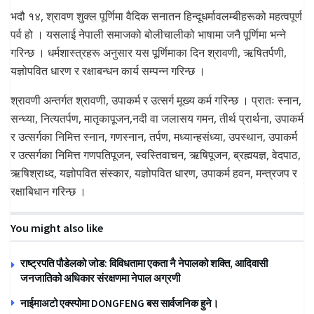
भदौ १४, श्रावण शुक्ल पूर्णिमा वैदिक सनातन हिन्दूधर्मावलम्बीहरूको महत्वपूर्ण
पर्व हो । यसलाई नेपाली समाजको बोलीचालीको भाषामा जनै पूर्णिमा भन्ने
गरिन्छ । धर्मशास्त्रहरू अनुसार यस पूर्णिमाका दिन श्रावणी, ऋषितर्पणी,
यज्ञोपवित धारण र रक्षाबन्धन कार्य सम्पन्न गरिन्छ ।
श्रावणी अन्तर्गत श्रावणी, उपाकर्म र उत्सर्ग मूख्य कर्म गरिन्छ । प्रातः स्नान,
सन्ध्या, नित्यतर्पण, मातृकापूजन,नदी वा जलासय गमन, तीर्थ प्रार्थना, उपाकर्म
र उत्सर्गका निमित्त स्नान, गणस्नान, तर्पण, मध्यान्हसंध्या, उपस्थान, उपाकर्म
र उत्सर्गका निमित्त गणपतिपूजन, स्वस्तिवाचन, ऋषिपूजन, ब्रह्मयज्ञ, वेदपाठ,
ऋषिश्राध्द, यज्ञोपवित संस्कार, यज्ञोपवित धारण, उपाकर्म हवन, मन्त्रजप र
रक्षाबिधान गरिन्छ ।
You might also like
राष्ट्रपति पौडेलको जोड: विविधतामा एकता नै नेपालको शक्ति, आदिवासी
जनजातिको अधिकार संरक्षणमा नेपाल अग्रणी
नाईमाअटो एक्स्पोमा DONGFENG बस सार्वजनिक हुने।