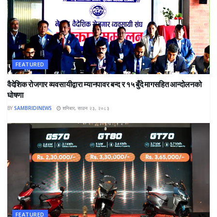
FEATURED
वैदेशिक रोजगार व्यवसायीद्वारा म्यानपावर बन्द र १५ बुँदे मागसहित आन्दोलनको
घोषणा
BY
SAMBRIDINEWS
शनिबार, साउन २३, २०८३
FEATURED