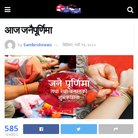
आज जनैपूर्णिमा
by
Sambridinews
बिहिबार, भदौ १४, २०८०
585
SHARES