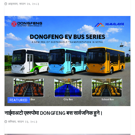
आइतवार, साउन २४, २०८३
FEATURED
नाईमाअटो एक्स्पोमा DONGFENG बस सार्वजनिक हुने।
शनिबार, साउन २३, २०८३