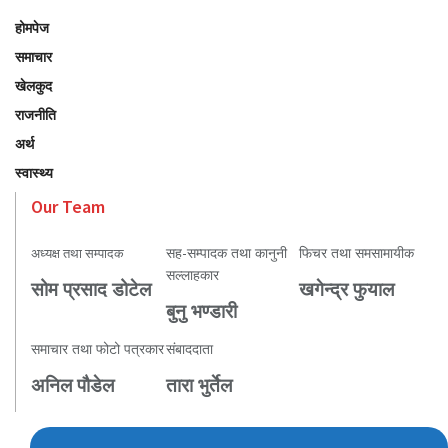
होमपेज
समाचार
खेलकुद
राजनीति
अर्थ
स्वास्थ्य
Our Team
सह-सम्पादक तथा कानुनी
फिचर तथा समसामायीक
अध्यक्ष तथा सम्पादक
सल्लाहकार
सोम प्रसाद डोटेल
खगेन्द्र फुयाल
बुनु भण्डारी
समाचार तथा फोटो पत्रकार
संबाददाता
अनिल पौडेल
तारा भुर्तेल