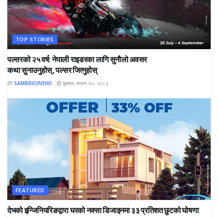
TOP STORIES
पल्सरको २५ वर्ष: नेपाली राइडरका लागि सुनौलो अवसर
कथा सुनाउनुहोस्, पल्सर जित्नुहोस्
BY
SAMBRIDINEWS
बुधबार, साउन २०, २०८३
FEATURED
देभको इन्जिनियरिङद्वारा घरको नक्सा डिजाइनमा ३३ प्रतिशत छुटको घोषणा