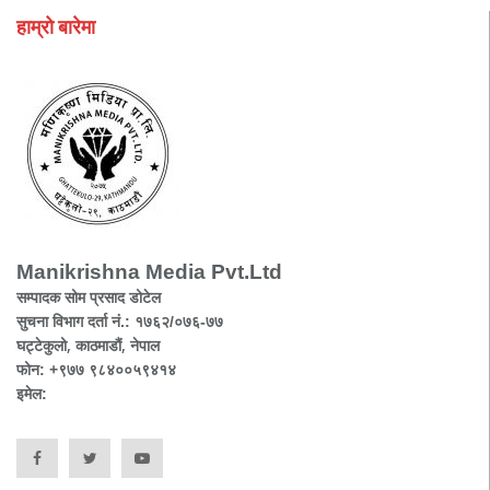
हाम्रो बारेमा
Manikrishna Media Pvt.Ltd
सम्पादक सोम प्रसाद डोटेल
सुचना विभाग दर्ता नं.: १७६२/०७६-७७
घट्टेकुलो, काठमाडौं, नेपाल
फोन: +९७७ ९८४००५९४१४
इमेल: