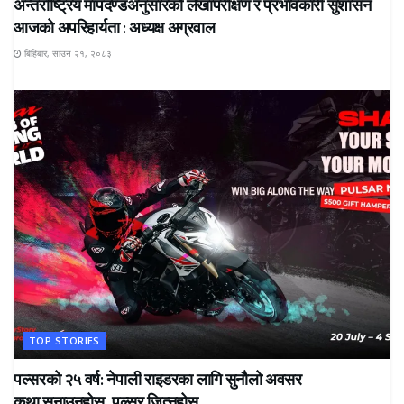
अन्तर्राष्ट्रिय मापदण्डअनुसारको लेखापरीक्षण र प्रभावकारी सुशासन
आजको अपरिहार्यता : अध्यक्ष अग्रवाल
बिहिबार, साउन २१, २०८३
TOP STORIES
पल्सरको २५ वर्ष: नेपाली राइडरका लागि सुनौलो अवसर
कथा सुनाउनुहोस्, पल्सर जित्नुहोस्