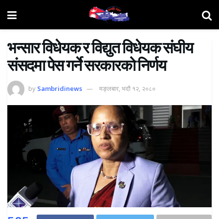
भन्सार विधेयक र विद्युत विधेयक संघीय
संसदमा पेस गर्ने सरकारको निर्णय
by
Sambridinews
मङ्लबार, भदौ १२, २०८०