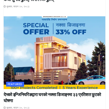
बुधबार, साउन २०, २०८३
FEATURED
देभको इन्जिनियरिङद्वारा घरको नक्सा डिजाइनमा ३३ प्रतिशत छुटको
घोषणा
बुधबार, साउन २०, २०८३