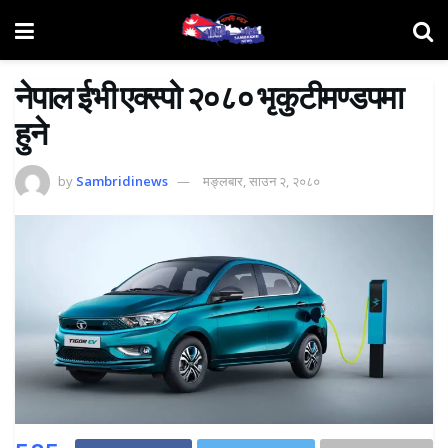
नेपाल ईभी एक्स्पो २०८० भृकुटीमण्डपमा
हुने
by
Sambridinews
मङ्लबार, साउन २, २०८०