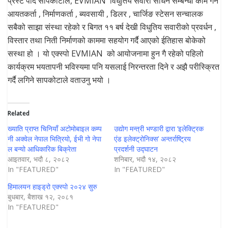
प्रस्ट पार्दै सापकोटाले, EVMIAN विधुतिय सवारी साधन सम्बन्धी काम गर्ने
आयतकर्ता , निर्माणकर्ता , ब्यवसायी , डिलर , चार्जिङ स्टेसन सन्चालक
सबैको साझा संस्था रहेको र बिगत ११ बर्ष देखी विधुतिय सवारीको प्रवर्धन ,
विस्तार तथा निती निर्माणको काममा सहयोग गर्दै आएको ईतिहास बोकेको
सस्था हो । यो एक्स्पो EVMIAN को आयोजनामा हुन गै रहेको पहिलो
कार्यक्रम भयतापनी भविस्यमा पनि यसलाई निरन्तरता दिने र अझै परीस्क्रित
गर्दै लगिने सापकोटाले वताउनु भयो ।
Related
ख्याति प्राप्त चिनियाँ अटोमोबाइल कम्प
उद्योग मन्त्री भण्डारी द्वारा ‘इलेक्ट्रिक
नी अक्वेल नेपाल भित्रियो, ईभी गो नेपा
एंड इलेक्ट्रोनिक्स’ अन्तर्राष्ट्रिय
ल बन्यो आधिकारिक बिक्रेता
प्रदर्शनी उद्घाटन
आइतवार, भदौ ८, २०८२
शनिबार, भदौ १४, २०८२
In "FEATURED"
In "FEATURED"
हिमालयन हाइड्रो एक्स्पो २०२४ सुरु
बुधबार, बैशाख १२, २०८१
In "FEATURED"