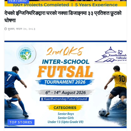
FEATURED
देभको इन्जिनियरिङद्वारा घरको नक्सा डिजाइनमा ३३ प्रतिशत छुटको
घोषणा
बुधबार, साउन २०, २०८३
TOP STORIES