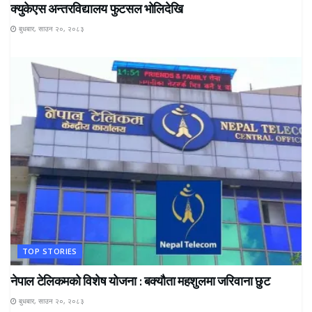
क्युकेएस अन्तरविद्यालय फुटसल भोलिदेखि
बुधबार, साउन २०, २०८३
TOP STORIES
नेपाल टेलिकमको विशेष योजना : बक्यौता महशुलमा जरिवाना छुट
बुधबार, साउन २०, २०८३