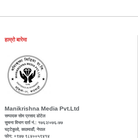
हाम्रो बारेमा
Manikrishna Media Pvt.Ltd
सम्पादक सोम प्रसाद डोटेल
सुचना विभाग दर्ता नं.: १७६२/०७६-७७
घट्टेकुलो, काठमाडौं, नेपाल
फोन: +९७७ ९८४००५९४१४