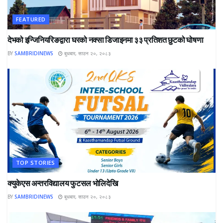
FEATURED
देभको इन्जिनियरिङद्वारा घरको नक्सा डिजाइनमा ३३ प्रतिशत छुटको घोषणा
BY
SAMBRIDINEWS
बुधबार, साउन २०, २०८३
TOP STORIES
क्युकेएस अन्तरविद्यालय फुटसल भोलिदेखि
BY
SAMBRIDINEWS
बुधबार, साउन २०, २०८३