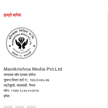
हाम्रो बारेमा
Manikrishna Media Pvt.Ltd
सम्पादक सोम प्रसाद डोटेल
सुचना विभाग दर्ता नं.: १७६२/०७६-७७
घट्टेकुलो, काठमाडौं, नेपाल
फोन: +९७७ ९८४००५९४१४
इमेल: