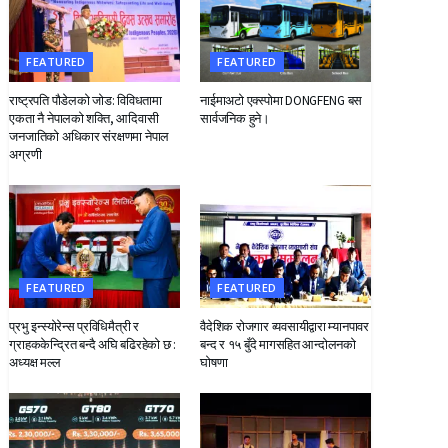
FEATURED
FEATURED
राष्ट्रपति पौडेलको जोड: विविधतामा
नाईमाअटो एक्स्पोमा DONGFENG बस
एकता नै नेपालको शक्ति, आदिवासी
सार्वजनिक हुने।
जनजातिको अधिकार संरक्षणमा नेपाल
अग्रणी
FEATURED
FEATURED
प्रभु इन्स्योरेन्स प्रविधिमैत्री र
वैदेशिक रोजगार व्यवसायीद्वारा म्यानपावर
ग्राहककेन्द्रित बन्दै अघि बढिरहेको छ :
बन्द र १५ बुँदे मागसहित आन्दोलनको
अध्यक्ष मल्ल
घोषणा