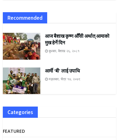
Recommended
आज बैशाख कृष्ण औँसी अर्थात् आमाको
मुख हेर्ने दिन
बुधबार, बैशाख २६, २०८१
आर्मी ‘बी’ लाई उपाधि
मङ्लबार, चैत्र १४, २०७९
Categories
FEATURED