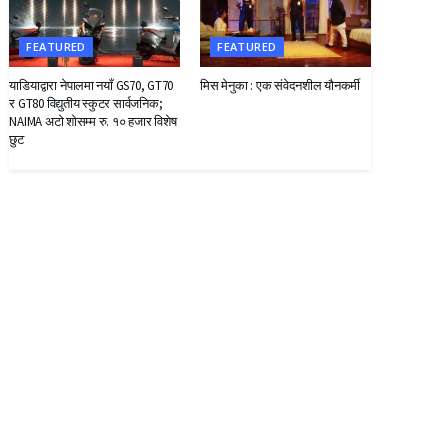
FEATURED
FEATURED
याडियाद्वारा नेपालमा नयाँ GS70, GT70
मिस मेनुका : एक संवेदनशील यौनकर्मी
र GT80 विद्युतीय स्कुटर सार्वजनिक;
NAIMA अटो शोसम्म रु. १० हजार विशेष
छुट