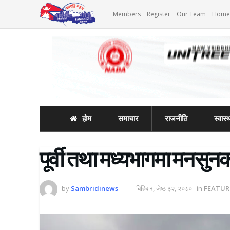
Members
Register
Our Team
Home
होम
समाचार
राजनीति
स्वास्थ
पूर्वी तथा मध्यभागमा मनसुनको
by
Sambridinews
बिहिबार, जेष्ठ ३२, २०८०
in
FEATUR