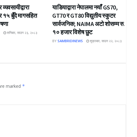
 व्यवसायीद्वारा
याडियाद्वारा नेपालमा नयाँ GS70,
 र १५ बुँदे मागसहित
GT70 र GT80 विद्युतीय स्कुटर
ोषणा
सार्वजनिक; NAIMA अटो शोसम्म रु.
१० हजार विशेष छुट
S
शनिबार, साउन २३, २०८३
BY
SAMBRIDINEWS
शुक्रबार, साउन २२, २०८३
 are marked
*