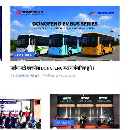
FEATURED
नाईमाअटो एक्स्पोमा DONGFENG बस सार्वजनिक हुने।
BY
SAMBRIDINEWS
शनिबार, साउन २३, २०८३
FEATURED