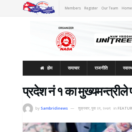
Members
Register
Our Team
Home
होम
समाचार
राजनीति
स्वास्थ
प्रदेश नं १ का मुख्यमन्त्रील
by
Sambridinews
शुक्रबार, पुस २९, २०७९
in
FEATU