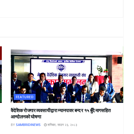
FEATURED
वैदेशिक रोजगार व्यवसायीद्वारा म्यानपावर बन्द र १५ बुँदे मागसहित
आन्दोलनको घोषणा
BY
SAMBRIDINEWS
शनिबार, साउन २३, २०८३