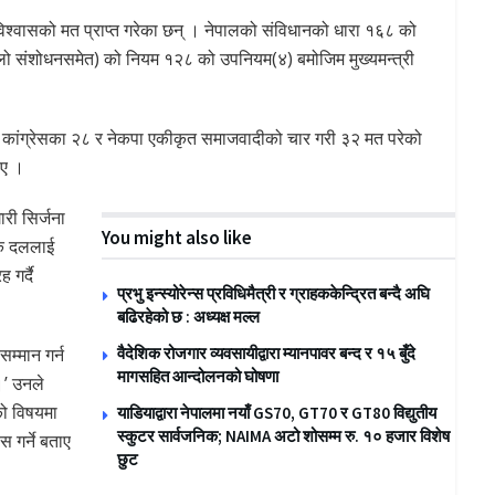
ज विश्वासको मत प्राप्त गरेका छन् । नेपालको संविधानको धारा १६८ को
लो संशोधनसमेत) को नियम १२८ को उपनियम(४) बमोजिम मुख्यमन्त्री
ाली कांग्रेसका २८ र नेकपा एकीकृत समाजवादीको चार गरी ३२ मत परेको
िए ।
ारी सिर्जना
You might also like
िक दललाई
गर्दै
प्रभु इन्स्योरेन्स प्रविधिमैत्री र ग्राहककेन्द्रित बन्दै अघि
बढिरहेको छ : अध्यक्ष मल्ल
सम्मान गर्न
वैदेशिक रोजगार व्यवसायीद्वारा म्यानपावर बन्द र १५ बुँदे
मागसहित आन्दोलनको घोषणा
।’ उनले
को विषयमा
याडियाद्वारा नेपालमा नयाँ GS70, GT70 र GT80 विद्युतीय
स्कुटर सार्वजनिक; NAIMA अटो शोसम्म रु. १० हजार विशेष
 गर्ने बताए
छुट