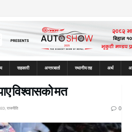
्य
सहकारी
अन्तरबार्ता
स्थानीय तह
अर्थ
अन
े पाए विश्वासको मत
0
RED
,
राजनीति