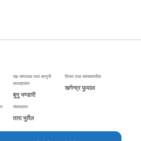
सह-सम्पादक तथा कानुनी
फिचर तथा समसामायीक
सल्लाहकार
खगेन्द्र फुयाल
बुनु भण्डारी
ार
संबाददाता
तारा भुर्तेल