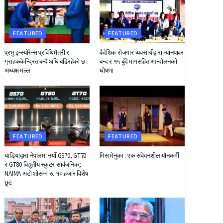
FEATURED
FEATURED
प्रभु इन्स्योरेन्स प्रविधिमैत्री र
वैदेशिक रोजगार व्यवसायीद्वारा म्यानपावर
ग्राहककेन्द्रित बन्दै अघि बढिरहेको छ :
बन्द र १५ बुँदे मागसहित आन्दोलनको
अध्यक्ष मल्ल
घोषणा
FEATURED
FEATURED
याडियाद्वारा नेपालमा नयाँ GS70, GT70
मिस मेनुका : एक संवेदनशील यौनकर्मी
र GT80 विद्युतीय स्कुटर सार्वजनिक;
NAIMA अटो शोसम्म रु. १० हजार विशेष
छुट