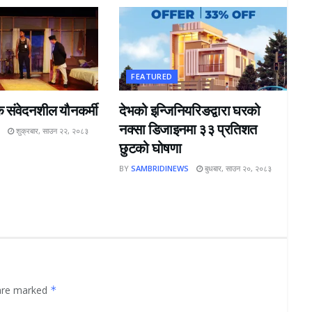
FEATURED
क संवेदनशील यौनकर्मी
देभको इन्जिनियरिङद्वारा घरको
नक्सा डिजाइनमा ३३ प्रतिशत
S
शुक्रबार, साउन २२, २०८३
छुटको घोषणा
BY
SAMBRIDINEWS
बुधबार, साउन २०, २०८३
 are marked
*