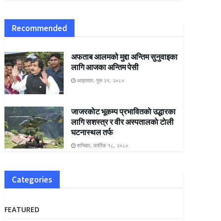
Recommended
अफताब आलमको मुद्दा अन्तिम सुनुवाइका
लागि आजका अन्तिम पेसी
आइतवार, पुस २९, २०८०
जाजरकाेट भूकम्प प्रभावितकाे उद्धारका
लागि सशस्त्र र वीर अस्पतालकाे टाेली
घटनास्थल तर्फ
शनिबार, कार्तिक १८, २०८०
Categories
FEATURED