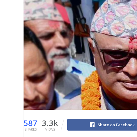
587
3.3k
Share on Facebook
SHARES
VIEWS