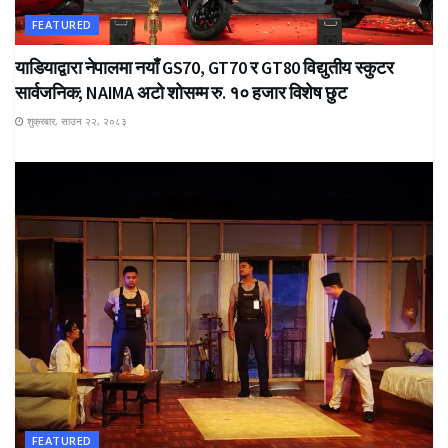
FEATURED
याडियाद्वारा नेपालमा नयाँ GS70, GT70 र GT80 विद्युतीय स्कुटर
सार्वजनिक; NAIMA अटो शोसम्म रु. १० हजार विशेष छुट
शुक्रबार, साउन २२, २०८३
FEATURED