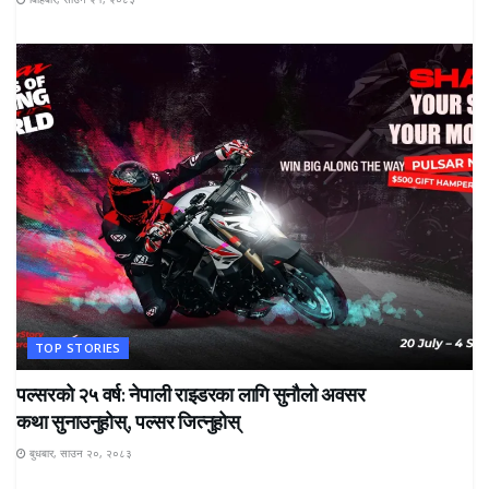
TOP STORIES
पल्सरको २५ वर्ष: नेपाली राइडरका लागि सुनौलो अवसर
कथा सुनाउनुहोस्, पल्सर जित्नुहोस्
बुधबार, साउन २०, २०८३