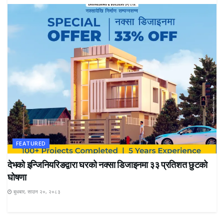
FEATURED
देभको इन्जिनियरिङद्वारा घरको नक्सा डिजाइनमा ३३ प्रतिशत छुटको
घोषणा
बुधबार, साउन २०, २०८३