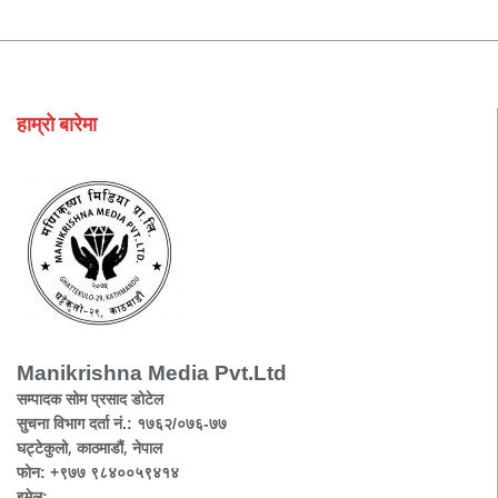
हाम्रो बारेमा
Manikrishna Media Pvt.Ltd
सम्पादक सोम प्रसाद डोटेल
सुचना विभाग दर्ता नं.: १७६२/०७६-७७
घट्टेकुलो, काठमाडौं, नेपाल
फोन: +९७७ ९८४००५९४१४
इमेल: