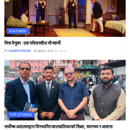
FEATURED
मिस मेनुका : एक संवेदनशील यौनकर्मी
BY
SAMBRIDINEWS
शुक्रबार, साउन २२, २०८३
TOP STORIES
सर्वोच्च अदालतद्वारा विस्थापित बालबालिकाको शिक्षा, स्वास्थ्य र आवास