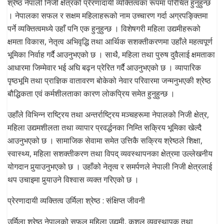
श्रेष्ठ नेपाली निजी क्षेत्रको प्रेरणादायी व्यक्तित्वका रूपमा परिचित हुनुहुन्छ
। नेपालका सफल र सक्षम महिलाहरूको नाम उच्चारण गर्दा अग्रपङ्क्तिमा
पर्ने व्यक्तित्वमध्ये उहाँ पनि एक हुनुहुन्छ । विशेषगरी महिला उद्यमीहरूको
क्षमता विकास, नेतृत्व अभिवृद्धि तथा आर्थिक सशक्तीकरणमा उहाँले महत्वपूर्ण
भूमिका निर्वाह गर्दै आउनुभएको छ । साथै, महिला तथा पुरुष दुवैलाई क्षमताका
आधारमा जिम्मेवार भई अघि बढ्न प्रेरित गर्दै आउनुभएको छ । व्यापारिक
पृष्ठभूमि तथा प्राज्ञिक वातावरण बोकेको नेवार परिवारमा जन्मनुभएकी श्रेष्ठ
बौद्धिकता एवं कर्मशीलताका कारण लोकप्रिय समेत हुनुहुन्छ ।
उहाँले विभिन्न राष्ट्रिय तथा अन्तर्राष्ट्रिय मञ्चहरूमा नेपालको निजी क्षेत्र,
महिला उद्यमशीलता तथा व्यापार प्रवर्द्धनका निम्ति सक्रिय भूमिका खेल्दै
आउनुभएको छ । सामाजिक सेवामा समेत उत्तिकै सक्रिय श्रेष्ठले शिक्षा,
स्वास्थ्य, महिला सशक्तीकरण तथा विपद् व्यवस्थापनका क्षेत्रमा उल्लेखनीय
योगदान पुर्‍याउनुभएको छ । उहाँको नेतृत्व र समर्पणले नेपाली निजी क्षेत्रलाई
थप उचाइमा पुर्‍याउने विश्वास व्यक्त गरिएको छ ।
प्रेरणादायी व्यक्तित्व उर्मिला श्रेष्ठ : संक्षिप्त जीवनी
उर्मिला श्रेष्ठ नेपालको सफल महिला उद्यमी, कुशल व्यवस्थापक तथा