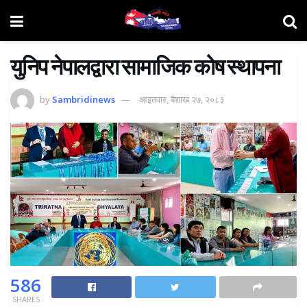
युनिप नेपालद्वारा सामाजिक कोष स्थापना
by
Sambridinews
आइतवार, बैशाख २७, २०८३
586
SHARES