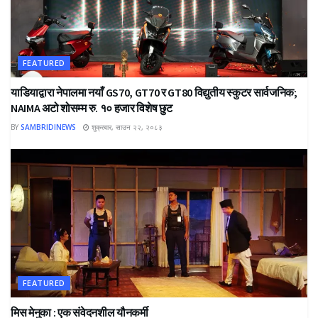
FEATURED
याडियाद्वारा नेपालमा नयाँ GS70, GT70 र GT80 विद्युतीय स्कुटर सार्वजनिक;
NAIMA अटो शोसम्म रु. १० हजार विशेष छुट
BY
SAMBRIDINEWS
शुक्रबार, साउन २२, २०८३
FEATURED
मिस मेनुका : एक संवेदनशील यौनकर्मी