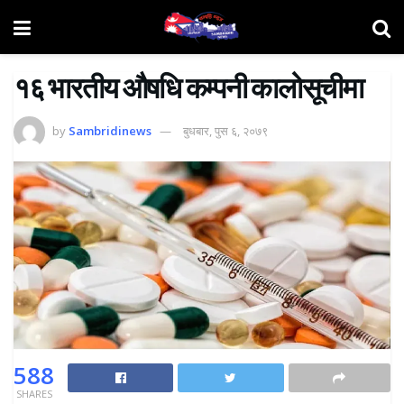
१६ भारतीय औषधि कम्पनी कालोसूचीमा
by
Sambridinews
बुधबार, पुस ६, २०७९
588
SHARES