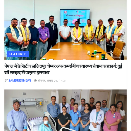
FEATURED
नेपाल मेडिसिटी र ललितपुर चेम्बर अफ कमर्सबीच स्वास्थ्य सेवामा सहकार्य: दुई
वर्षे समझदारी पत्रमा हस्ताक्षर
BY
SAMBRIDINEWS
सोमवार, असार २९, २०८३