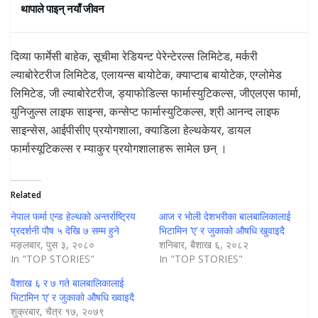
थापाले पाइन् नयाँ जीवन
दिव्या फार्मेसी बाहेक, सूचीमा रेडियन्ट पेरेन्टेरल्स लिमिटेड, मर्करी
ल्याबोरेटरीज लिमिटेड, एलायन्स बायोटेक, क्याप्टाब बायोटेक, एग्लोमेड
लिमिटेड, जी ल्याबोरेटरीज, ड्याफोडिल्स फार्मास्युटिकल्स, जीएलएस फार्मा,
युनिजुल्स लाइफ साइन्स, कन्सेप्ट फार्मास्युटिकल्स, श्री आनन्द लाइफ
साइन्सेस, आईपीसीए प्रयोगशाला, क्याडिला हेल्थकेयर, डायल
फार्मास्यूटिकल्स र म्याकुर प्रयोगशालाहरू सामेल छन् ।
Related
नेपाल फर्मा एन्ड हेल्थको अन्तर्राष्ट्रिय
आज र भाेली देशभरीका बालबालिकालाई
प्रदर्शनी पौष ५ देखि ७ सम्म हुने
भिटामिन ‘ए’ र जुकाको औषधि खुवाइदै
मङ्लबार, पुस ३, २०८०
शनिबार, बैशाख ६, २०८२
In "TOP STORIES"
In "TOP STORIES"
वैशाख ६ र ७ गते बालबालिकालाई
भिटामिन ‘ए’ र जुकाको औषधि ख्वाइदै
शुक्रबार, चैत्र १७, २०७९