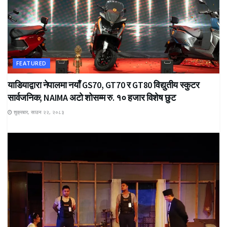
FEATURED
याडियाद्वारा नेपालमा नयाँ GS70, GT70 र GT80 विद्युतीय स्कुटर
सार्वजनिक; NAIMA अटो शोसम्म रु. १० हजार विशेष छुट
शुक्रबार, साउन २२, २०८३