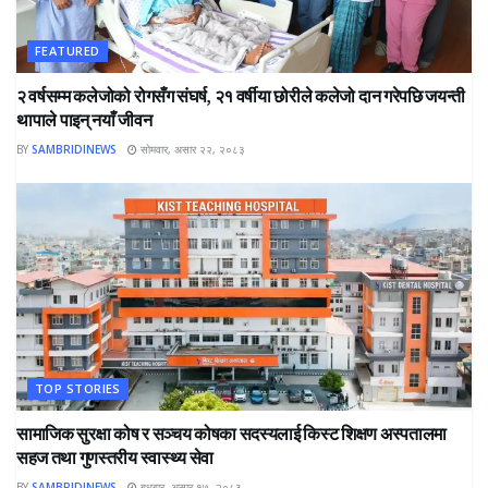
FEATURED
२ वर्षसम्म कलेजोको रोगसँग संघर्ष, २१ वर्षीया छोरीले कलेजो दान गरेपछि जयन्ती
थापाले पाइन् नयाँ जीवन
BY
SAMBRIDINEWS
सोमवार, असार २२, २०८३
TOP STORIES
सामाजिक सुरक्षा कोष र सञ्चय कोषका सदस्यलाई किस्ट शिक्षण अस्पतालमा
सहज तथा गुणस्तरीय स्वास्थ्य सेवा
BY
SAMBRIDINEWS
बुधबार, असार १७, २०८३