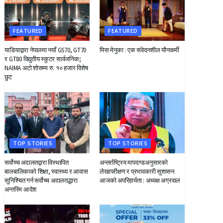
FEATURED
FEATURED
याडियाद्वारा नेपालमा नयाँ GS70, GT70
मिस मेनुका : एक संवेदनशील यौनकर्मी
र GT80 विद्युतीय स्कुटर सार्वजनिक;
NAIMA अटो शोसम्म रु. १० हजार विशेष
छुट
TOP STORIES
TOP STORIES
सर्वोच्च अदालतद्वारा विस्थापित
अन्तर्राष्ट्रिय मापदण्डअनुसारको
बालबालिकाको शिक्षा, स्वास्थ्य र आवास
लेखापरीक्षण र प्रभावकारी सुशासन
सुनिश्चित गर्न सर्वोच्च अदालतद्धारा
आजको अपरिहार्यता : अध्यक्ष अग्रवाल
अन्तरिम आदेश