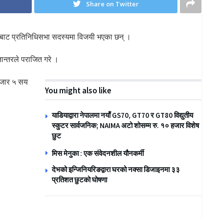
Share on Twitter
 बाट प्रतिनिधिसभा सदस्यमा विजयी भएका छन् ।
मतान्तरले पराजित गरे ।
हजार ५ सय
You might also like
याडियाद्वारा नेपालमा नयाँ GS70, GT70 र GT80 विद्युतीय
स्कुटर सार्वजनिक; NAIMA अटो शोसम्म रु. १० हजार विशेष
छुट
मिस मेनुका : एक संवेदनशील यौनकर्मी
देभको इन्जिनियरिङद्वारा घरको नक्सा डिजाइनमा ३३
प्रतिशत छुटको घोषणा