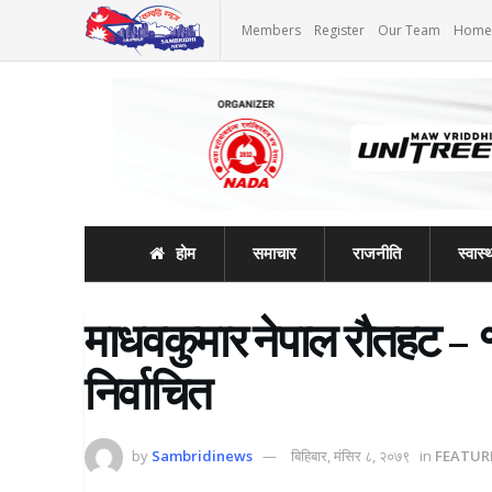
Members
Register
Our Team
Home
होम
समाचार
राजनीति
स्वास्थ
माधवकुमार नेपाल रौतहट – 
निर्वाचित
by
Sambridinews
बिहिबार, मंसिर ८, २०७९
in
FEATUR