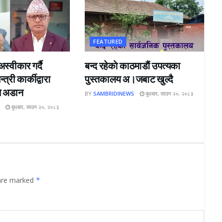
FEATURED
्वीकार गर्दै
बन्द रहेकाे काठमाडाैं उपत्यका
त्री कार्कीद्वारा
पुस्तकालय अ।जबाट खुल्दै
ने अडान
BY
SAMBRIDINEWS
बुधबार, साउन २०, २०८३
S
बुधबार, साउन २०, २०८३
 are marked
*