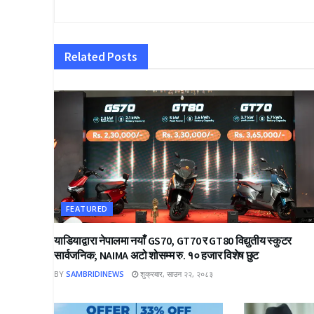
Related
Posts
FEATURED
याडियाद्वारा नेपालमा नयाँ GS70, GT70 र GT80 विद्युतीय स्कुटर
सार्वजनिक; NAIMA अटो शोसम्म रु. १० हजार विशेष छुट
BY
SAMBRIDINEWS
शुक्रबार, साउन २२, २०८३