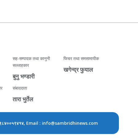
सह-सम्पादक तथा कानुनी
फिचर तथा समसामायीक
सल्लाहकार
खगेन्द्र फुयाल
बुनु भण्डारी
ार
संबाददाता
तारा भुर्तेल
, Email : info@sambridhinews.com
९८४००५९४१४