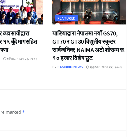
FEATURED
 व्यवसायीद्वारा
याडियाद्वारा नेपालमा नयाँ GS70,
 र १५ बुँदे मागसहित
GT70 र GT80 विद्युतीय स्कुटर
ोषणा
सार्वजनिक; NAIMA अटो शोसम्म रु.
१० हजार विशेष छुट
S
शनिबार, साउन २३, २०८३
BY
SAMBRIDINEWS
शुक्रबार, साउन २२, २०८३
 are marked
*