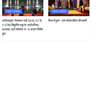
FEATURED
FEATURED
याडियाद्वारा नेपालमा नयाँ GS70, GT70
मिस मेनुका : एक संवेदनशील यौनकर्मी
र GT80 विद्युतीय स्कुटर सार्वजनिक;
NAIMA अटो शोसम्म रु. १० हजार विशेष
छुट