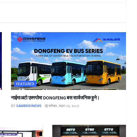
FEATURED
नाईमाअटो एक्स्पोमा DONGFENG बस सार्वजनिक हुने।
BY
SAMBRIDINEWS
शनिबार, साउन २३, २०८३