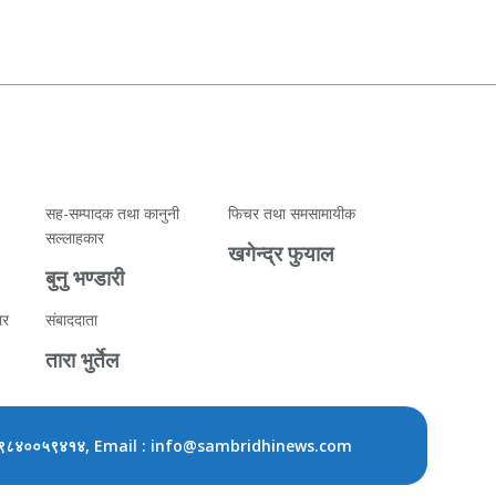
सह-सम्पादक तथा कानुनी
फिचर तथा समसामायीक
सल्लाहकार
खगेन्द्र फुयाल
बुनु भण्डारी
ार
संबाददाता
तारा भुर्तेल
, Email : info@sambridhinews.com
९८४००५९४१४