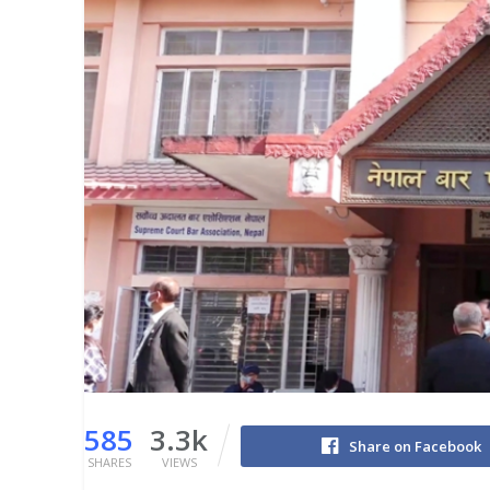
585
3.3k
Share on Facebook
SHARES
VIEWS