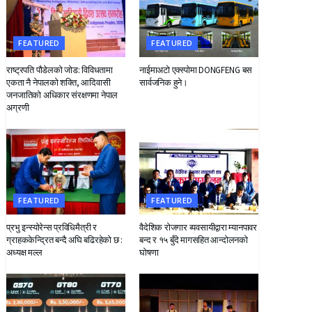
FEATURED
FEATURED
राष्ट्रपति पौडेलको जोड: विविधतामा
नाईमाअटो एक्स्पोमा DONGFENG बस
एकता नै नेपालको शक्ति, आदिवासी
सार्वजनिक हुने।
जनजातिको अधिकार संरक्षणमा नेपाल
अग्रणी
FEATURED
FEATURED
प्रभु इन्स्योरेन्स प्रविधिमैत्री र
वैदेशिक रोजगार व्यवसायीद्वारा म्यानपावर
ग्राहककेन्द्रित बन्दै अघि बढिरहेको छ :
बन्द र १५ बुँदे मागसहित आन्दोलनको
अध्यक्ष मल्ल
घोषणा