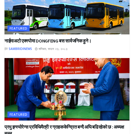
FEATURED
नाईमाअटो एक्स्पोमा DONGFENG बस सार्वजनिक हुने।
BY
SAMBRIDINEWS
शनिबार, साउन २३, २०८३
FEATURED
प्रभु इन्स्योरेन्स प्रविधिमैत्री र ग्राहककेन्द्रित बन्दै अघि बढिरहेको छ : अध्यक्ष
मल्ल