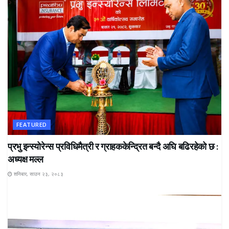
FEATURED
प्रभु इन्स्योरेन्स प्रविधिमैत्री र ग्राहककेन्द्रित बन्दै अघि बढिरहेको छ :
अध्यक्ष मल्ल
शनिबार, साउन २३, २०८३