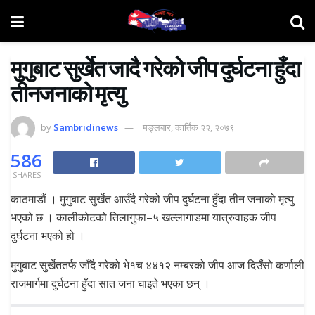
मुगुबाट सुर्खेत जादै गरेकाे जीप दुर्घटना हुँदा
तीनजनाको मृत्यु
by
Sambridinews
मङ्लबार, कार्तिक २२, २०७९
586
SHARES
काठमाडाैं । मुगुबाट सुर्खेत आउँदै गरेको जीप दुर्घटना हुँदा तीन जनाको मृत्यु
भएको छ । कालीकोटको तिलागुफा–५ खल्लागाडमा यात्रुवाहक जीप
दुर्घटना भएको हो ।
मुगुबाट सुर्खेततर्फ जाँदै गरेको भे१च ४४१२ नम्बरको जीप आज दिउँसो कर्णाली
राजमार्गमा दुर्घटना हुँदा सात जना घाइते भएका छन् ।