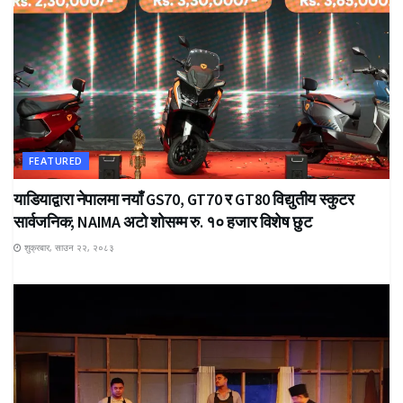
FEATURED
याडियाद्वारा नेपालमा नयाँ GS70, GT70 र GT80 विद्युतीय स्कुटर
सार्वजनिक; NAIMA अटो शोसम्म रु. १० हजार विशेष छुट
शुक्रबार, साउन २२, २०८३