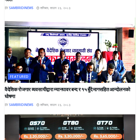
BY
SAMBRIDINEWS
शनिबार, साउन २३, २०८३
FEATURED
वैदेशिक रोजगार व्यवसायीद्वारा म्यानपावर बन्द र १५ बुँदे मागसहित आन्दोलनको
घोषणा
BY
SAMBRIDINEWS
शनिबार, साउन २३, २०८३