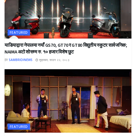
FEATURED
याडियाद्वारा नेपालमा नयाँ GS70, GT70 र GT80 विद्युतीय स्कुटर सार्वजनिक;
NAIMA अटो शोसम्म रु. १० हजार विशेष छुट
BY
SAMBRIDINEWS
शुक्रबार, साउन २२, २०८३
FEATURED