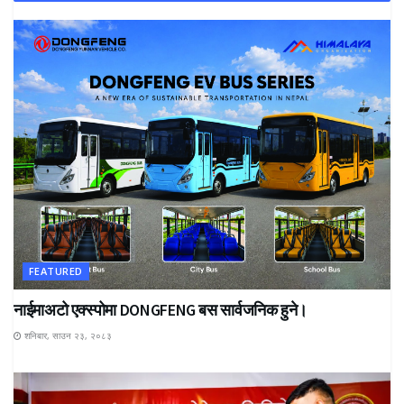
FEATURED
नाईमाअटो एक्स्पोमा DONGFENG बस सार्वजनिक हुने।
शनिबार, साउन २३, २०८३