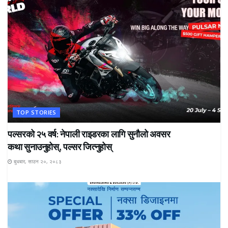
TOP STORIES
पल्सरको २५ वर्ष: नेपाली राइडरका लागि सुनौलो अवसर
कथा सुनाउनुहोस्, पल्सर जित्नुहोस्
बुधबार, साउन २०, २०८३