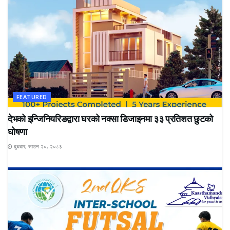
FEATURED
देभको इन्जिनियरिङद्वारा घरको नक्सा डिजाइनमा ३३ प्रतिशत छुटको
घोषणा
बुधबार, साउन २०, २०८३