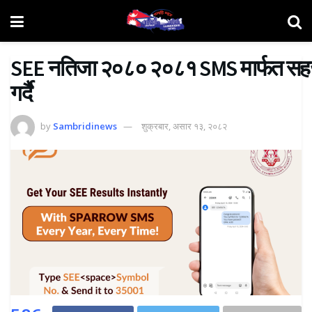
SEE नतिजा २०८० २०८१ SMS मार्फत सहज बन
गर्दै
by
Sambridinews
शुक्रबार, असार १३, २०८२