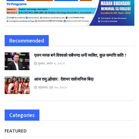
Recommended
एलन मस्क बने विश्वको सबैभन्दा धनी व्यक्ति, कुल सम्पत्ति कति ?
बुधबार, असार ५, २०८१
आज तमु ल्होसार : देशभर सार्वजनिक बिदा
आइतवार, पुस १५, २०८०
Categories
FEATURED