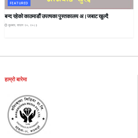
FEATURED
बन्द रहेकाे काठमाडाैं उपत्यका पुस्तकालय अ।जबाट खुल्दै
बुधबार, साउन २०, २०८३
हाम्रो बारेमा