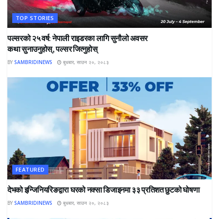
TOP STORIES
पल्सरको २५ वर्ष: नेपाली राइडरका लागि सुनौलो अवसर
कथा सुनाउनुहोस्, पल्सर जित्नुहोस्
BY
SAMBRIDINEWS
बुधबार, साउन २०, २०८३
FEATURED
देभको इन्जिनियरिङद्वारा घरको नक्सा डिजाइनमा ३३ प्रतिशत छुटको घोषणा
BY
SAMBRIDINEWS
बुधबार, साउन २०, २०८३