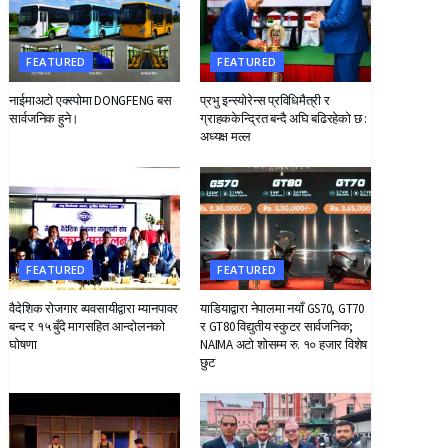
FEATURED
FEATURED
नाईमाअटो एक्स्पोमा DONGFENG बस
प्रभु इन्स्योरेन्स प्रविधिमैत्री र
सार्वजनिक हुने।
ग्राहककेन्द्रित बन्दै अघि बढिरहेको छ :
अध्यक्ष मल्ल
FEATURED
FEATURED
वैदेशिक रोजगार व्यवसायीद्वारा म्यानपावर
याडियाद्वारा नेपालमा नयाँ GS70, GT70
बन्द र १५ बुँदे मागसहित आन्दोलनको
र GT80 विद्युतीय स्कुटर सार्वजनिक;
घोषणा
NAIMA अटो शोसम्म रु. १० हजार विशेष
छुट