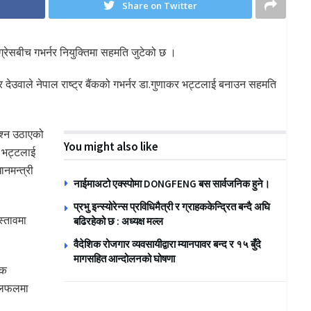
Share on Twitter
ग्रेसबीच गभर्नर नियुक्तिमा सहमति जुटेको छ ।
ुर देउवाले नेपाल राष्ट्र बैंकको गभर्नर डा.गुणाकर भट्टलाई बनाउन सहमति
रश्न उठाएको
You might also like
का भट्टलाई
ानमन्त्री
नाईमाअटो एक्स्पोमा DONGFENG बस सार्वजनिक हुने।
प्रभु इन्स्योरेन्स प्रविधिमैत्री र ग्राहककेन्द्रित बन्दै अघि
स्तावमा
बढिरहेको छ : अध्यक्ष मल्ल
वैदेशिक रोजगार व्यवसायीद्वारा म्यानपावर बन्द र १५ बुँदे
मागसहित आन्दोलनको घोषणा
िक
 छलफलमा