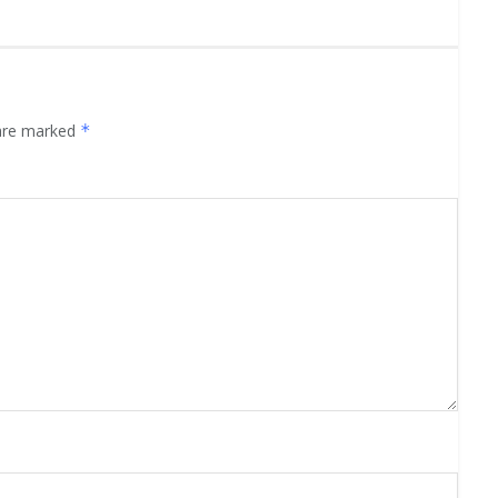
 are marked
*