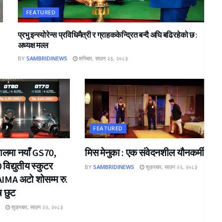
FEATURED
प्रभु इन्स्योरेन्स प्रविधिमैत्री र ग्राहककेन्द्रित बन्दै अघि बढिरहेको छ :
अध्यक्ष मल्ल
BY
SAMBRIDINEWS
शनिबार, साउन २३, २०८३
FEATURED
ेपालमा नयाँ GS70,
मिस मेनुका : एक संवेदनशील यौनकर्मी
िद्युतीय स्कुटर
BY
SAMBRIDINEWS
शुक्रबार, साउन २२, २०८३
IMA अटो शोसम्म रु.
ष छुट
S
शुक्रबार, साउन २२, २०८३