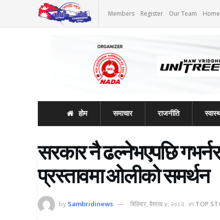
Members
Register
Our Team
Home
होम
समाचार
राजनीति
स्वास्थ
सरकार नै ढल्नेभएपछि गभर्नर
प्रस्तावमा ओलीको समर्थन
by
Sambridinews
बिहिबार, बैशाख ४, २०८२
in
TOP ST