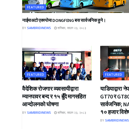
FEATURED
नाईमाअटो एक्स्पोमा DONGFENG बस सार्वजनिक हुने।
BY
SAMBRIDINEWS
शनिबार, साउन २३, २०८३
FEATURED
FEATURED
वैदेशिक रोजगार व्यवसायीद्वारा
याडियाद्वारा न
म्यानपावर बन्द र १५ बुँदे मागसहित
GT70 र GT80 व
आन्दोलनको घोषणा
सार्वजनिक; NA
१० हजार विशे
BY
SAMBRIDINEWS
शनिबार, साउन २३, २०८३
BY
SAMBRIDINEW