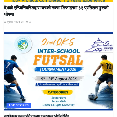
देभको इन्जिनियरिङद्वारा घरको नक्सा डिजाइनमा ३३ प्रतिशत छुटको
घोषणा
बुधबार, साउन २०, २०८३
TOP STORIES
क्युकेएस अन्तरविद्यालय फुटसल भोलिदेखि