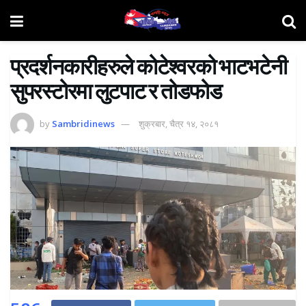
प्रदर्शनकारीहरुले कोटेश्वरको भाटभटेनी
सुपरस्टोरमा लुटपाट र तोडफोड
by
Sambridinews
शुक्रबार, चैत्र १४, २०८१