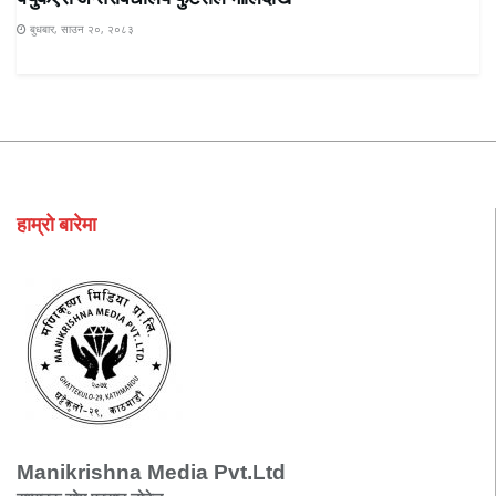
बुधबार, साउन २०, २०८३
हाम्रो बारेमा
Manikrishna Media Pvt.Ltd