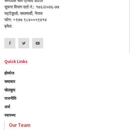
सम्पादक सोम प्रसाद डोटेल
सुचना विभाग दर्ता नं.: १७६२/०७६-७७
घट्टेकुलो, काठमाडौं, नेपाल
फोन: +९७७ ९८४००५९४१४
इमेल:
Quick Links
होमपेज
समाचार
खेलकुद
राजनीति
अर्थ
स्वास्थ्य
Our Team