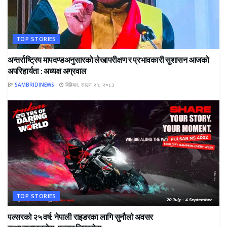
TOP STORIES
अन्तर्राष्ट्रिय मापदण्डअनुसारको लेखापरीक्षण र प्रभावकारी सुशासन आजको
अपरिहार्यता : अध्यक्ष अग्रवाल
BY
SAMBRIDINEWS
बिहिबार, साउन २१, २०८३
TOP STORIES
पल्सरको २५ वर्ष: नेपाली राइडरका लागि सुनौलो अवसर