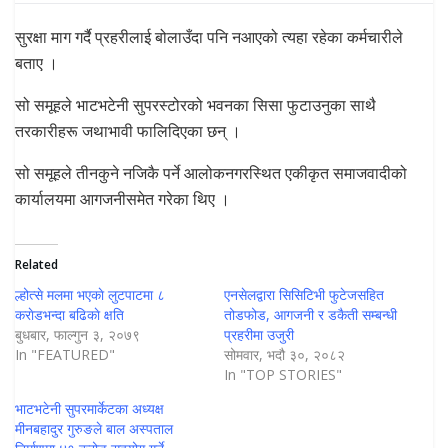
सुरक्षा माग गर्दै प्रहरीलाई बोलाउँदा पनि नआएको त्यहा रहेका कर्मचारीले
बताए ।
सो समूहले भाटभटेनी सुपरस्टोरको भवनका सिसा फुटाउनुका साथै
तरकारीहरू जथाभावी फालिदिएका छन् ।
सो समूहले तीनकुने नजिकै पर्ने आलोकनगरस्थित एकीकृत समाजवादीको
कार्यालयमा आगजनीसमेत गरेका थिए ।
Related
ल्होत्से मलमा भएकाे लुटपाटमा ८
एनसेलद्वारा सिसिटिभी फुटेजसहित
कराेडभन्दा बढिकाे क्षति
तोडफोड, आगजनी र डकैती सम्बन्धी
बुधबार, फाल्गुन ३, २०७९
प्रहरीमा उजुरी
In "FEATURED"
सोमवार, भदौ ३०, २०८२
In "TOP STORIES"
भाटभटेनी सुपरमार्केटका अध्यक्ष
मीनबहादुर गुरुङले बाल अस्पताल