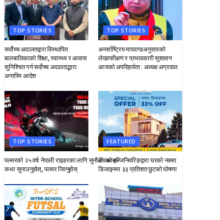
TOP STORIES
TOP STORIES
सर्वोच्च अदालतद्वारा विस्थापित
अन्तर्राष्ट्रिय मापदण्डअनुसारको
बालबालिकाको शिक्षा, स्वास्थ्य र आवास
लेखापरीक्षण र प्रभावकारी सुशासन
सुनिश्चित गर्न सर्वोच्च अदालतद्धारा
आजको अपरिहार्यता : अध्यक्ष अग्रवाल
अन्तरिम आदेश
TOP STORIES
FEATURED
पल्सरको २५ वर्ष: नेपाली राइडरका लागि सुनौलो अवसर
देभको इन्जिनियरिङद्वारा घरको नक्सा
कथा सुनाउनुहोस्, पल्सर जित्नुहोस्
डिजाइनमा ३३ प्रतिशत छुटको घोषणा