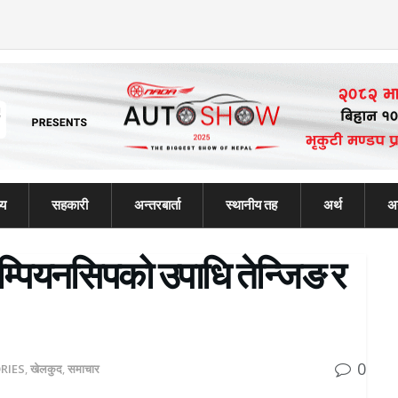
्य
सहकारी
अन्तरबार्ता
स्थानीय तह
अर्थ
अन
याम्पियनसिपको उपाधि तेन्जिङ र
0
RIES
,
खेलकुद
,
समाचार