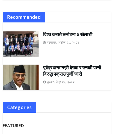
Recommended
विश्व कराते छनोटमा ४ खेलाडी
मङ्लबार, अशोज २८, २०८२
पूर्वप्रधानमन्त्री देउवा र उनकी पत्नी
विरुद्ध पक्राउ पुर्जी जारी
बुधबार, चैत्र २५, २०८२
Categories
FEATURED