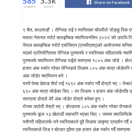
585
3.3k
Share on Facebook
SHARES
VIEWS
९ चैत, काठमाडौं । तेन्जिङ राई र स्वस्तिका चौधरीले ‘वोङ्छु पिक एण
मसला नेसनल स्पोर्ट क्लाइम्बिङ च्याम्पियनसिप २०२५’ को उपाधि ज
नेपाल क्लाइम्बिङ स्पोर्ट एसोसिएन (एनसीएसए)को आयोजनमा शनिवार
भएको प्रतियोगितामा तेन्जिङ पुरुषतर्फ र स्वस्तिका महिलातर्फ च्याम
पुरुषतर्फ च्याम्पियन तेन्जिङ राईले समग्रमा १८०५ अंक जोडे । बोल
हजार अंक स्कोर गरेका तेन्जिङले लिडमा ८०५ अंक मात्र जोडेपनि स
अंक जोडेर च्याम्पियन बने ।
यस्तै पेम्बा छेवाङ शेर्पा राई १६९० अंक स्कोर गर्दै दोस्रो भए । पेम्बा
६९० अंक मात्र जोडेका थिए । तर लिडमा १ हजार अंक जोडेपछि 
समग्रमा दोस्रो धेरै अंक जोडेर दोस्रो बनेका हुन् ।
रोनक उप्रेती तेस्रो भए । बोल्डरमा ८०५ अंक स्कोर गरेका रोनकले
पुरुषतर्फ कूल १३ खेलाडी सहभागि भएका थिए । जसमा क्वालिफि
यसैगरी महिलातर्फ भने स्वस्तिकाले दुवै विधामा उत्कृष्ट प्रदर्शन गर्द
स्वस्तिकाले लिड र बोल्डर दुवैमा एक हजार अंक स्कोर गर्दै समग्रमा २