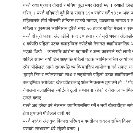
यस्तै रुशा प्रधान दोस्रो र मनिषा बुढा मगर तेस्रो भए । रुशाले ल
गरिन् । यस्तै मनिषाले दुवै विधा समान ६९० स्कोर गर्दै १३८० अंक
महिलातर्फ शीर्ष तीनसँगै तेन्जिङ खान्डो तामाङ, पञ्चमाया तामाङ 
महिला र पुरुषको च्याम्पियन दुवैले नगद ५० हजार सहित मेडल र प्रमा
यस्तै दोस्रो भएका खेलाडीले नगद ३० हजार र तेस्रो भएका खेलाडील
६ वर्षपछि पहिलो पटक क्लाइम्बिङ स्पोर्टको नेसनल च्याम्पियनस
भएको थियो । त्यसपछि कोरोना महामारी र अन्य कारणले गर्दा लामो
अहिले संघमा नयाँ टिम आएपछि पहिलो पटक च्याम्पियनसिप आयोजना भ
रमेश पौडेलले लामो समयपछि च्याम्पियनसिप आयोजना गर्न सफल भए
‘हाम्रो टिम र स्पोनसरको साथ र सहयोगले पहिलो पटक च्याम्पियनसिप 
क्लाइम्बिङ स्पोर्टका खेलाडीहरुलाई ओलम्पिकसम्म पुर्‍याउने हो ।’ प
नेपालमा क्लाइम्बिङ स्पोर्टको ठूलो सम्भावना रहेको र नेसनल च्
उनले बताए ।
यस्तै अब हरेक वर्ष नेसनल च्याम्पियनसिप गर्ने र नयाँ खेलाडीहरु स
टेवा पुर्‍याउने पौडेलले दावी गरे ।
यस्तै प्रदेश खेलकुद विकास परिषद बागमतीका सदस्य सचिव दिपक लाम
यसको सम्भावना धेरै रहेको बताए ।