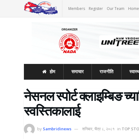
Members
Register
Our Team
Home
होम
समाचार
राजनीति
स्वास्थ
नेसनल स्पोर्ट क्लाइम्बिङ च्
स्वस्तिकालाई
by
Sambridinews
शनिबार, चैत्र ८, २०८१
in
TOP STO