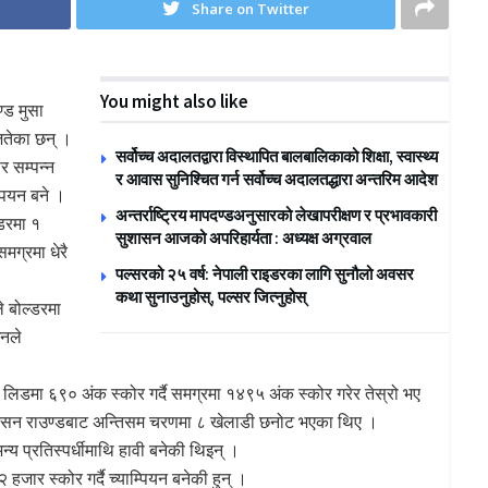
Share on Twitter
You might also like
्ड मुसा
ितेका छन् ।
सर्वोच्च अदालतद्वारा विस्थापित बालबालिकाको शिक्षा, स्वास्थ्य
 सम्पन्न
र आवास सुनिश्चित गर्न सर्वोच्च अदालतद्धारा अन्तरिम आदेश
्पियन बने ।
अन्तर्राष्ट्रिय मापदण्डअनुसारको लेखापरीक्षण र प्रभावकारी
्डरमा १
सुशासन आजको अपरिहार्यता : अध्यक्ष अग्रवाल
मग्रमा धेरै
पल्सरको २५ वर्ष: नेपाली राइडरका लागि सुनौलो अवसर
कथा सुनाउनुहोस्, पल्सर जित्नुहोस्
ले बोल्डरमा
उनले
 लिडमा ६९० अंक स्कोर गर्दै समग्रमा १४९५ अंक स्कोर गरेर तेस्रो भए
केसन राउण्डबाट अन्तिसम चरणमा ८ खेलाडी छनोट भएका थिए ।
ै अन्य प्रतिस्पर्धीमाथि हावी बनेकी थिइन् ।
 हजार स्कोर गर्दै च्याम्पियन बनेकी हुन् ।