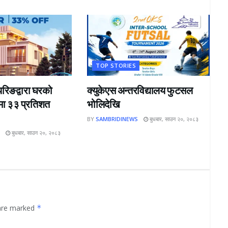
TOP STORIES
यरिङद्वारा घरको
क्युकेएस अन्तरविद्यालय फुटसल
मा ३३ प्रतिशत
भोलिदेखि
BY
SAMBRIDINEWS
बुधबार, साउन २०, २०८३
S
बुधबार, साउन २०, २०८३
 are marked
*