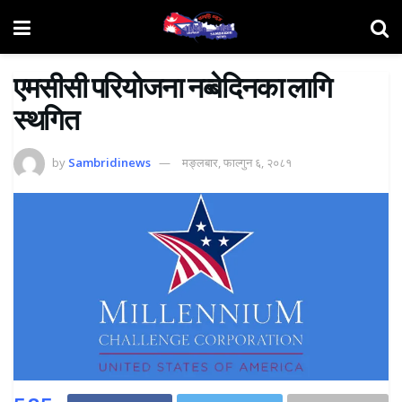
एमसीसी परियाेजना नब्बेदिनका लागि
स्थगित
by
Sambridinews
मङ्लबार, फाल्गुन ६, २०८१