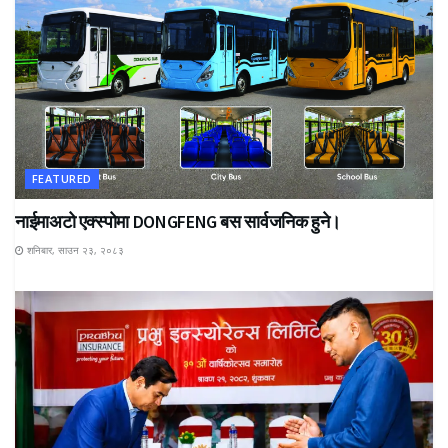
FEATURED
नाईमाअटो एक्स्पोमा DONGFENG बस सार्वजनिक हुने।
शनिबार, साउन २३, २०८३