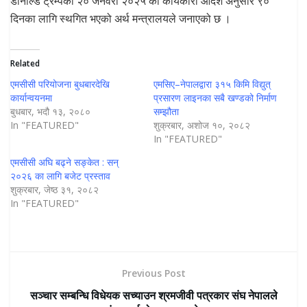
डोनाल्ड ट्रम्पको २० जनवरी २०२५ को कार्यकारी आदेश अनुसार ९०
दिनका लागि स्थगित भएको अर्थ मन्त्रालयले जनाएको छ ।
Related
एमसीसी परियोजना बुधबारदेखि
एमसिए–नेपालद्वारा ३१५ किमि विद्युत्
कार्यान्वयनमा
प्रसारण लाइनका सबै खण्डको निर्माण
बुधबार, भदौ १३, २०८०
सम्झौता
In "FEATURED"
शुक्रबार, अशोज १०, २०८२
In "FEATURED"
एमसीसी अघि बढ्ने सङ्केत : सन्
२०२६ का लागि बजेट प्रस्ताव
शुक्रबार, जेष्ठ ३१, २०८२
In "FEATURED"
Previous Post
सञ्चार सम्बन्धि विधेयक सच्याउन श्रमजीवी पत्रकार संघ नेपालले