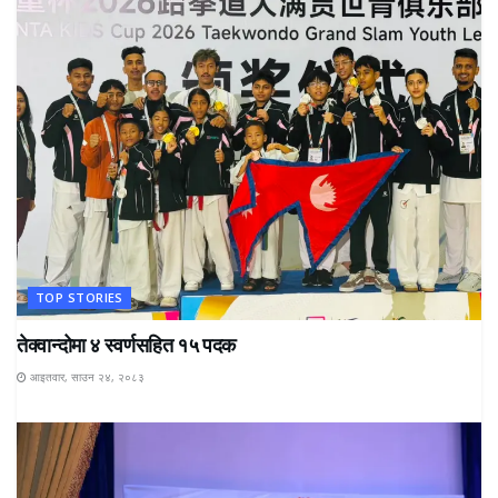
TOP STORIES
तेक्वान्दोमा ४ स्वर्णसहित १५ पदक
आइतवार, साउन २४, २०८३