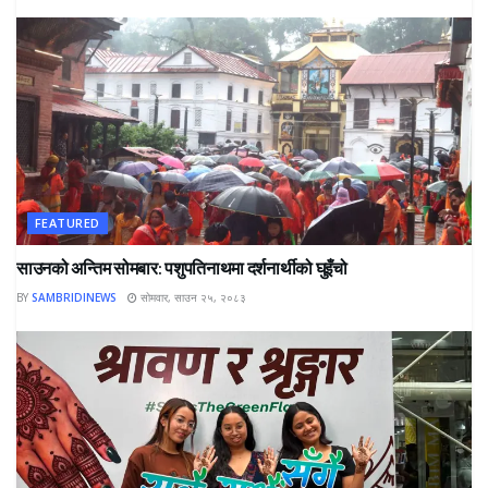
FEATURED
साउनको अन्तिम सोमबार: पशुपतिनाथमा दर्शनार्थीको घुइँचो
BY
SAMBRIDINEWS
सोमवार, साउन २५, २०८३