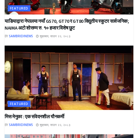
FEATURED
याडियाद्वारा नेपालमा नयाँ GS70, GT70 र GT80 विद्युतीय स्कुटर सार्वजनिक;
NAIMA अटो शोसम्म रु. १० हजार विशेष छुट
BY
SAMBRIDINEWS
शुक्रबार, साउन २२, २०८३
FEATURED
मिस मेनुका : एक संवेदनशील यौनकर्मी
BY
SAMBRIDINEWS
शुक्रबार, साउन २२, २०८३