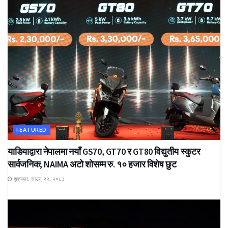
FEATURED
याडियाद्वारा नेपालमा नयाँ GS70, GT70 र GT80 विद्युतीय स्कुटर
सार्वजनिक; NAIMA अटो शोसम्म रु. १० हजार विशेष छुट
शुक्रबार, साउन २२, २०८३