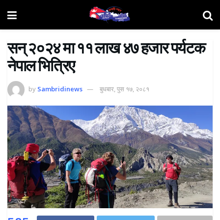
सन् २०२४ मा ११ लाख ४७ हजार पर्यटक
नेपाल भित्रिए
by
Sambridinews
बुधबार, पुस १७, २०८१