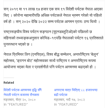
सन् २०१९ मा ११ लाख ९७ हजार एक सय ९१ विदेशी पर्यटक नेपाल आएका
थिए । कोरोना महामारीपछि अधिक पर्यटकले नेपाल भ्रमण गरेको यो पहिलो
वर्ष हो । सन् २०२० देखि २०२२ सम्म पर्यटक आगमन प्रायः ठप्प थियो ।
राष्ट्रसङ्घीय विश्व पर्यटन सङ्गठन (युएनडब्लुटिओ)को पछिल्लो छ
महिनाको तथ्याङ्कअनुसार कोभिड–१९पछि नेपालको पर्यटन ९६ प्रतिशतले
पुनरुत्थान भएको छ ।
नेपाल प्रिमियर लिग (एनपिएल), विश्व बौद्ध सम्मेलन, अन्तर्राष्ट्रिय ‘बेलुन’
महोत्सव, ‘ड्रागन बोट’ महोत्सवका साथै राष्ट्रिय र अन्तर्राष्ट्रिय रूपमा
आयोजना भएका मेला र प्रदर्शनीले पनि पर्यटन आगमनमा बढाएको हो ।
Related
विदेशी पर्यटक आगमनमा वृद्धि सँगै
अगस्टमा मात्र भित्रिए ८८ हजारभन्दा
नेपाली पर्यटन बजारमा रौनकता
बढी पर्यटक
मङ्लबार, चैत्र २०, २०८०
मङ्लबार, भदौ १७, २०८२
In "FEATURED"
In "FEATURED"