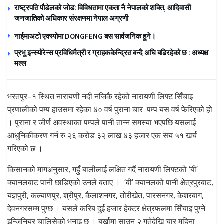
राष्ट्रपति पौडेलको जोड: विविधतामा एकता नै नेपालको शक्ति, आदिवासी
जनजातिको अधिकार संरक्षणमा नेपाल अग्रणी
नाईमाअटो एक्स्पोमा DONGFENG बस सार्वजनिक हुने।
प्रभु इन्स्योरेन्स प्रविधिमैत्री र ग्राहककेन्द्रित बन्दै अघि बढिरहेको छ : अध्यक्ष
मल्ल
भरतपुर–१ स्थित नारायणी नदी नजिकै रहेको नारायणी लिफ्ट सिँचाइ
प्रणालीको पम्प हाउसमा रहेका ४० वर्ष पुराना चार पम्प यस वर्ष फेरिएको हो
। पुराना र जीर्ण अवस्थाका पम्पले पानी तान्न समस्या भएपछि यसलाई
आधुनिकीकरण गर्न रु २६ करोड ३२ लाख ४३ हजार एक सय ५१ खर्च
गरिएको छ ।
किसानको मागअनुसार, गहुँ बालीलाई लक्षित गर्दै नारायणी लिफ्टको ‘बी’
क्यानलबाट पानी छाडिएको उनले बताए । ‘बी’ क्यानलको पानी क्षेत्रपुरबाट,
यज्ञपुरी, कल्याणपुर, श्रीपुर, कैलाशनगर, तोरीखेत, पारसनगर, केशरबाग,
देवनगरसम्म पुग्छ । यसले करिब दुई हजार हेक्टर क्षेत्रफलमा सिँचाइ पुग्ने
इन्जिनियर चालिसेको भनाइ छ । बर्खामा साउन २ गतेदेखि चार महिना