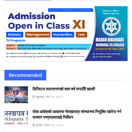
Recommended
डिजिटल रूपान्तरणको सात वर्ष मनाउँदै खल्ती
शुक्रबार, माघ १२, २०८०
तोक आदेशको आधारमा गाेरखापत्र संस्थानमा नियुक्ति खारेज गर्न
सञ्चार मन्त्रालयलाई निर्देशन
बुधबार, साउन १०, २०८०