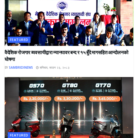
FEATURED
वैदेशिक रोजगार व्यवसायीद्वारा म्यानपावर बन्द र १५ बुँदे मागसहित आन्दोलनको
घोषणा
BY
SAMBRIDINEWS
शनिबार, साउन २३, २०८३
FEATURED