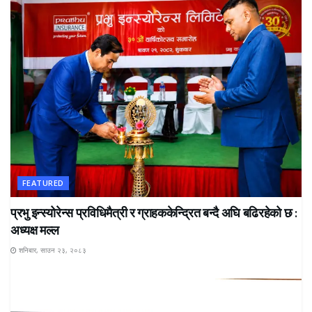
FEATURED
प्रभु इन्स्योरेन्स प्रविधिमैत्री र ग्राहककेन्द्रित बन्दै अघि बढिरहेको छ :
अध्यक्ष मल्ल
शनिबार, साउन २३, २०८३