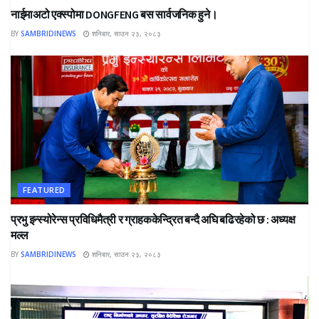
नाईमाअटो एक्स्पोमा DONGFENG बस सार्वजनिक हुने।
BY
SAMBRIDINEWS
शनिबार, साउन २३, २०८३
FEATURED
प्रभु इन्स्योरेन्स प्रविधिमैत्री र ग्राहककेन्द्रित बन्दै अघि बढिरहेको छ : अध्यक्ष
मल्ल
BY
SAMBRIDINEWS
शनिबार, साउन २३, २०८३