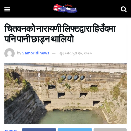
चितवनको नारायणी लिफ्टद्वारा हिउँदमा
पनि पानी छाड्न थालियाे
by
Sambridinews
शुक्रबार, पुस २०, २०८०