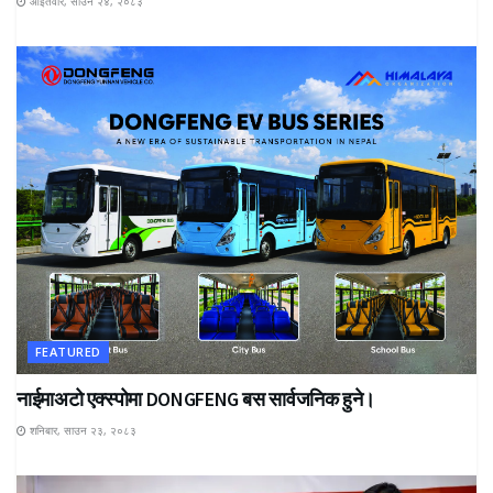
आइतवार, साउन २४, २०८३
FEATURED
नाईमाअटो एक्स्पोमा DONGFENG बस सार्वजनिक हुने।
शनिबार, साउन २३, २०८३