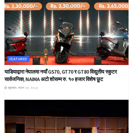
FEATURED
याडियाद्वारा नेपालमा नयाँ GS70, GT70 र GT80 विद्युतीय स्कुटर
सार्वजनिक; NAIMA अटो शोसम्म रु. १० हजार विशेष छुट
शुक्रबार, साउन २२, २०८३