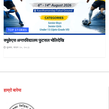
TOP STORIES
क्युकेएस अन्तरविद्यालय फुटसल भोलिदेखि
बुधबार, साउन २०, २०८३
हाम्रो बारेमा