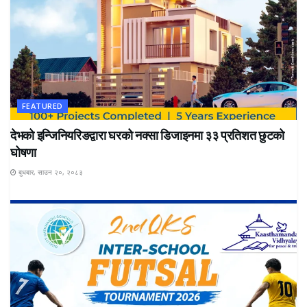
FEATURED
देभको इन्जिनियरिङद्वारा घरको नक्सा डिजाइनमा ३३ प्रतिशत छुटको
घोषणा
बुधबार, साउन २०, २०८३