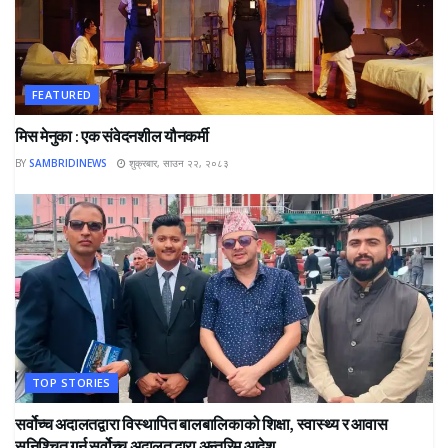
FEATURED
मिस मेनुका : एक संवेदनशील यौनकर्मी
BY
SAMBRIDINEWS
शुक्रबार, साउन २२, २०८३
TOP STORIES
सर्वोच्च अदालतद्वारा विस्थापित बालबालिकाको शिक्षा, स्वास्थ्य र आवास
सुनिश्चित गर्न सर्वोच्च अदालतद्धारा अन्तरिम आदेश