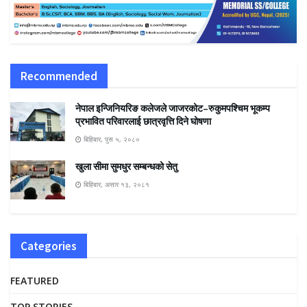
Recommended
नेपाल इन्जिनियरिङ कलेजले जाजरकोट–रुकुमपश्चिम भूकम्प
प्रभावित परिवारलाई छात्रवृत्ति दिने घोषणा
बिहिबार, पुस ५, २०८०
खुला सीमा सुमधुर सम्बन्धको सेतु
बिहिबार, असार १३, २०८१
Categories
FEATURED
TOP STORIES