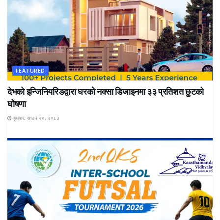
FEATURED
देभको इन्जिनियरिङद्वारा घरको नक्सा डिजाइनमा ३३ प्रतिशत छुटको
घोषणा
बुधबार, साउन २०, २०८३