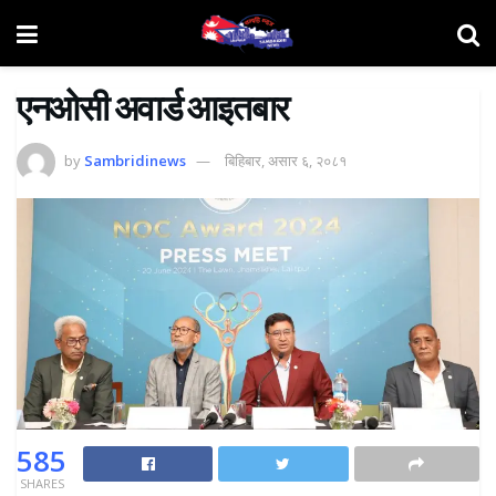
एनओसी अवार्ड आइतबार
by
Sambridinews
बिहिबार, असार ६, २०८१
585
SHARES