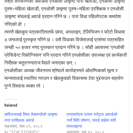
तेश्रो संस्करणको अवार्डमा एनओसी उत्कृष्ट पारा खेलाडी, एनओसी उत्कृष्ट
पुरुष÷महिला खेलाडी, एनओसी उत्कृष्ट पुरुष÷महिला प्रशिक्षक र एनओसी
उत्कृष्ट संघलाई अवार्ड प्रदान गरिने छ । पारा विधा पहिलोपटक समावेश
गरिएको हो ।
त्यस्तै खेलकुद पत्रकारितातर्फ छापा, अनलाइन, टेलिभिजन र फोटो विधामा
४ जनालाई पुरस्कृत गरिने छ । दसै विधाका विजेतालाई प्रशंसा पत्रसहित
जनही ५० हजार नगद पुरस्कार प्रदान गरिने छ । सोही अवसरमा ‘एनओसी
प्रेसिडेन्ट रिकोग्निसन’ पनि प्रदान गरिने एनओसीका उपाध्यक्ष एवं कार्यकारी
निर्देशक चतुरानन्दराज वैद्यले जनाएका छन् ।
एनओसीका अध्यक्ष जीवनराम श्रेष्ठले कार्यक्रमले ओलम्पिकको मूल्य र
मान्यतालाई स्थापित गराउन र खेलकुदको विकासमा टेवा पु¥याउन सहयोग
पुग्ने विश्वास व्यक्त गरे ।
Related
कविराजलाई विश्व तेक्वान्दोको उत्कृष्ट
एनएसजेएफ पल्सर स्पोट्र्स अवार्डको
पारा प्रशिक्षक अवार्ड
नयाँ मिति घोषणा, पावर्ड बाईमा यती
मङ्लबार, माघ २१, २०८२
एयरलाइन्स
In "TOP STORIES"
आइतवार, पुस १३, २०८२