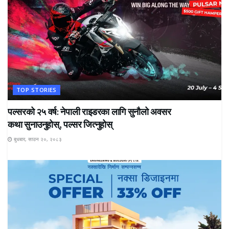
TOP STORIES
पल्सरको २५ वर्ष: नेपाली राइडरका लागि सुनौलो अवसर
कथा सुनाउनुहोस्, पल्सर जित्नुहोस्
बुधबार, साउन २०, २०८३