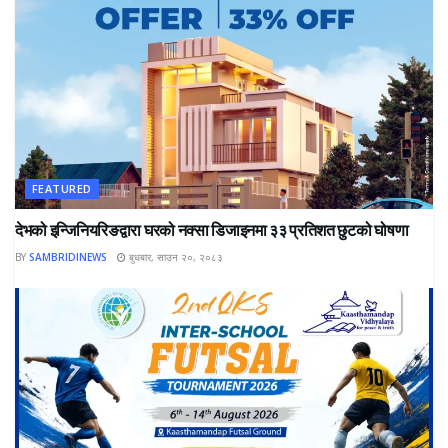
FEATURED
देभको इन्जिनियरिङद्वारा घरको नक्सा डिजाइनमा ३३ प्रतिशत छुटको घोषणा
BY
SAMBRIDINEWS
बुधबार, साउन २०, २०८३