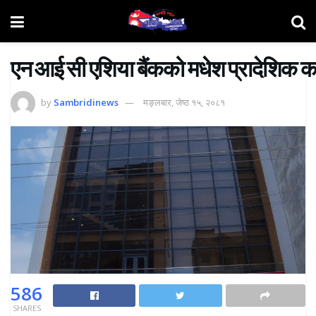
एन आई सी एशिया बैंकको मधेश प्रादेशिक क
by
Sambridinews
मङ्लबार, जेष्ठ १५, २०८१
586
SHARES