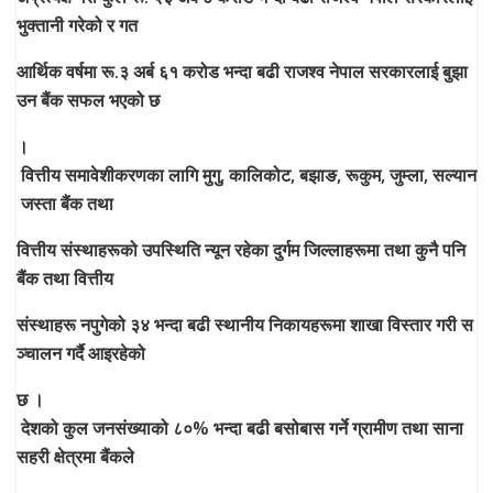
भुक्तानी
गरेको
र
गत
आर्थिक
वर्षमा
रू
.
३
अर्ब
६१
करोड
भन्दा
बढी
राजश्व
नेपाल
सरकारलाई
बुझा
उन
बैंक
सफल
भएको
छ
।
वित्तीय
समावेशीकरणका
लागि
मुगु
,
कालिकोट
,
बझाङ
,
रूकुम
,
जुम्ला
,
सल्यान
जस्ता
बैंक
तथा
वित्तीय
संस्थाहरूको
उपस्थिति
न्यून
रहेका
दुर्गम
जिल्लाहरूमा
तथा
कुनै
पनि
बैंक
तथा
वित्तीय
संस्थाहरू
नपुगेको
३४
भन्दा
बढी
स्थानीय
निकायहरूमा
शाखा
विस्तार
गरी
स
ञ्चालन
गर्दै
आइरहेको
छ
।
देशको
कुल
जनसंख्याको
८०
%
भन्दा
बढी
बसोबास
गर्ने
ग्रामीण
तथा
साना
सहरी
क्षेत्रमा
बैंकले