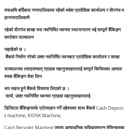
यसअघि
बर्दिबास
नगरपालिकामा
रहेको
मधेश
प्रादेशिक
कार्यालय
र
वीरगंज
म
हानगरपालिकामै
रहेको
वीरगंज
शाखा
यस
नवनिर्मित
भवनमा
स्थानान्तरण
भई
सम्पूर्ण
बैंकिङ्ग
कारोबार
सञ्चालन
भइरहेको
छ
।
बैंकले
निर्माण
गरेको
उक्त
नवनिर्मित
भवनबाट
प्रादेशिक
कार्यालय
र
शाखा
सञ्चालनमा
ल्याएपश्चात्
ग्राहक
महानुभावहरुलाई
सम्पूर्ण
किसिमका
अत्याव
श्यक
बैंकिङ्ग
सेवा
लिन
थप
सहज
हुने
बैंकले
विश्वास
लिएको
छ
।
साथै
,
उक्त
नवनिर्मित
भवनमा
ग्राहक
महानुभावहरुलाई
डिजिटल
बैंकिङ्गतर्फ
प्रोत्साहन
गर्ने
उद्देश्यका
साथ
बैंकले
Cash Deposi
t machine, KIOSK Machine,
Cash Recycler Machine
जस्ता
अत्याधुनिक
सुविधासम्पन्न
मेसिनहरुबा