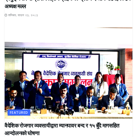
अध्यक्ष मल्ल
शनिबार, साउन २३, २०८३
FEATURED
वैदेशिक रोजगार व्यवसायीद्वारा म्यानपावर बन्द र १५ बुँदे मागसहित
आन्दोलनको घोषणा