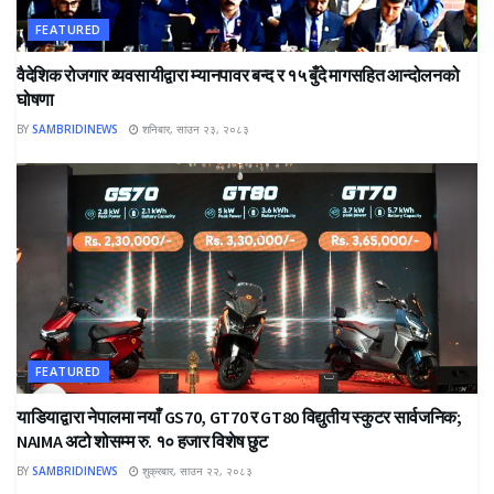
FEATURED
वैदेशिक रोजगार व्यवसायीद्वारा म्यानपावर बन्द र १५ बुँदे मागसहित आन्दोलनको
घोषणा
BY
SAMBRIDINEWS
शनिबार, साउन २३, २०८३
FEATURED
याडियाद्वारा नेपालमा नयाँ GS70, GT70 र GT80 विद्युतीय स्कुटर सार्वजनिक;
NAIMA अटो शोसम्म रु. १० हजार विशेष छुट
BY
SAMBRIDINEWS
शुक्रबार, साउन २२, २०८३