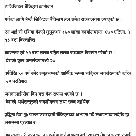
ट
डिजिटल
बैंकिङ्ग
कारोबार
गर्नका
लागि
बेग्लै
डिजिटल
बैंकिङ्ग
हल
समेत
सञ्चालनमा
ल्याएको
छ
।
एन
आई
सी
एशिया
बैंकले
मुलुकभर
३६०
शाखा
कार्यालयहरू
,
६७०
एटिएम
,
१
१८
वटा
विस्तारित
काउन्टर
एवं
५१
वटा
शाखा
रहित
शाखा
सञ्जाल
विस्तार
गरेको
छ
।
देशको
कुल
जनसंख्यामध्ये
२०
वर्षदेखि
५०
वर्ष
उमेर
समूहसम्मको
आर्थिक
रूपमा
सक्रिय
जनसंख्याको
करिब
२५
प्रतिशत
जनतालाई
सेवा
दिन
यस
बैंक
सफल
भएको
छ
।
देशको
अर्थतन्त्रको
सवलीकरण
तथा
उच्च
आर्थिक
वृद्धिमा
टेवा
पु
¥
याउन
उत्तरदायी
बैंकिङ्गको
अभ्यास
गर्दै
स्थापनाकालदेखि
हा
लसम्ममा
प्रत्यक्ष
र
अप्रत्यक्ष
गरी
कुल
रू
.
२३
अर्ब
७
करोड
भन्दा
बढी
राजश्व
नेपाल
सरकारलाई