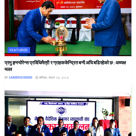
FEATURED
प्रभु इन्स्योरेन्स प्रविधिमैत्री र ग्राहककेन्द्रित बन्दै अघि बढिरहेको छ : अध्यक्ष
मल्ल
BY
SAMBRIDINEWS
शनिबार, साउन २३, २०८३