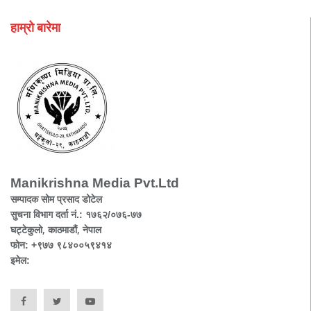
हाम्रो बारेमा
Manikrishna Media Pvt.Ltd
सम्पादक सोम प्रसाद डोटेल
सुचना विभाग दर्ता नं.: १७६२/०७६-७७
घट्टेकुलो, काठमाडौं, नेपाल
फोन: +९७७ ९८४००५९४१४
इमेल: