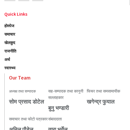
Quick Links
होमपेज
समाचार
खेलकुद
राजनीति
अर्थ
स्वास्थ्य
Our Team
सह-सम्पादक तथा कानुनी
फिचर तथा समसामायीक
अध्यक्ष तथा सम्पादक
सल्लाहकार
सोम प्रसाद डोटेल
खगेन्द्र फुयाल
बुनु भण्डारी
समाचार तथा फोटो पत्रकार
संबाददाता
अनिल पौडेल
तारा भुर्तेल