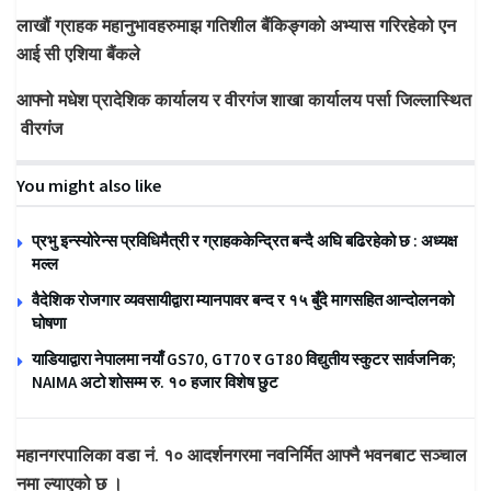
लाखौं
ग्राहक
महानुभावहरुमाझ
गतिशील
बैंकिङ्गको
अभ्यास
गरिरहेको
एन
आई
सी
एशिया
बैंकले
आफ्नो
मधेश
प्रादेशिक
कार्यालय
र
वीरगंज
शाखा
कार्यालय
पर्सा
जिल्लास्थित
वीरगंज
You might also like
प्रभु इन्स्योरेन्स प्रविधिमैत्री र ग्राहककेन्द्रित बन्दै अघि बढिरहेको छ : अध्यक्ष
मल्ल
वैदेशिक रोजगार व्यवसायीद्वारा म्यानपावर बन्द र १५ बुँदे मागसहित आन्दोलनको
घोषणा
याडियाद्वारा नेपालमा नयाँ GS70, GT70 र GT80 विद्युतीय स्कुटर सार्वजनिक;
NAIMA अटो शोसम्म रु. १० हजार विशेष छुट
महानगरपालिका
वडा
नं
.
१०
आदर्शनगरमा
नवनिर्मित
आफ्नै
भवनबाट
सञ्चाल
नमा
ल्याएको
छ
।