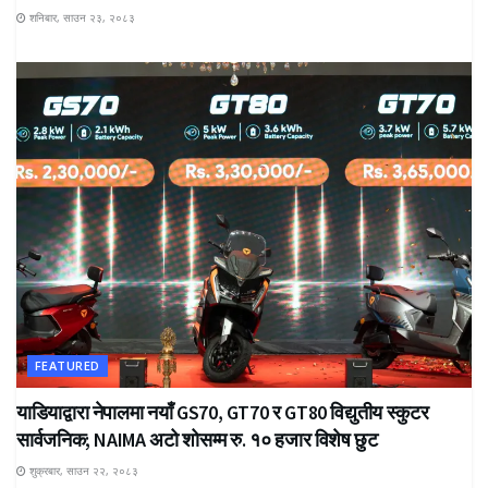
शनिबार, साउन २३, २०८३
FEATURED
याडियाद्वारा नेपालमा नयाँ GS70, GT70 र GT80 विद्युतीय स्कुटर
सार्वजनिक; NAIMA अटो शोसम्म रु. १० हजार विशेष छुट
शुक्रबार, साउन २२, २०८३