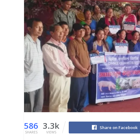
586
3.3k
Share on Facebook
SHARES
VIEWS