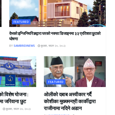
FEATURED
देभको इन्जिनियरिङद्वारा घरको नक्सा डिजाइनमा ३३ प्रतिशत छुटको
घोषणा
BY
SAMBRIDINEWS
बुधबार, साउन २०, २०८३
FEATURED
ो विशेष योजना :
ओलीको दबाब अस्वीकार गर्दै
मा जरिवाना छुट
कोशीका मुख्यमन्त्री कार्कीद्वारा
राजीनामा नदिने अडान
S
बुधबार, साउन २०, २०८३