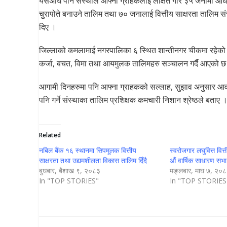
यसअघि पनि संस्थाले आफ्ना ग्राहकलाई लक्षित गरि ३५ जनामा आध
चुरापोते बनाउने तालिम तथा ७० जनालाई वित्तीय साक्षरता तालिम
दिए ।
जिल्लाको कमलामाई नगरपालिका ६ स्थित शान्तीनगर चीकमा रहेको छि
कर्जा, बचत, विमा तथा आयमुलक तालिमहरु सञ्चालन गर्दै आएको छ
आगामी दिनहरुमा पनि आफ्ना ग्राहकको सल्लाह, सुझाव अनुसार आव
पनि गर्ने संस्थाका तालिम प्रशिक्षक कमचारी निशान श्रेष्ठले बताए 
Related
नबिल बैंक १६ स्थानमा सिपमूलक वित्तीय
स्वरोजगार लघुवित्त वित
साक्षरता तथा उद्यमशीलता विकास तालिम दिँदै
औं वार्षिक साधारण सभा 
बुधबार, बैशाख ९, २०८३
मङ्लबार, माघ ७, २०
In "TOP STORIES"
In "TOP STORIES