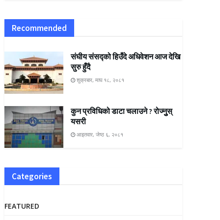
Recommended
संघीय संसद्को हिउँदे अधिवेशन आज देखि
सुरु हुँदै
शुक्रबार, माघ १८, २०८१
कुन प्रविधिको डाटा चलाउने ? रोज्नुुस्
यसरी
आइतवार, जेष्ठ ६, २०८१
Categories
FEATURED