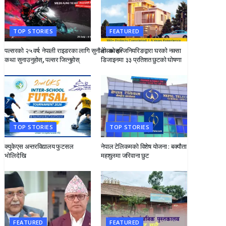
TOP STORIES
FEATURED
पल्सरको २५ वर्ष: नेपाली राइडरका लागि सुनौलो अवसर
देभको इन्जिनियरिङद्वारा घरको नक्सा
कथा सुनाउनुहोस्, पल्सर जित्नुहोस्
डिजाइनमा ३३ प्रतिशत छुटको घोषणा
TOP STORIES
TOP STORIES
क्युकेएस अन्तरविद्यालय फुटसल
नेपाल टेलिकमको विशेष योजना : बक्यौता
भोलिदेखि
महशुलमा जरिवाना छुट
FEATURED
FEATURED