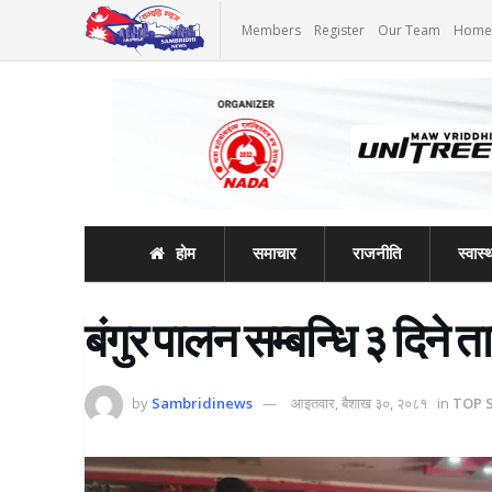
Members
Register
Our Team
Home
होम
समाचार
राजनीति
स्वास्थ
बंगुर पालन सम्बन्धि ३ दिने त
by
Sambridinews
आइतवार, बैशाख ३०, २०८१
in
TOP 