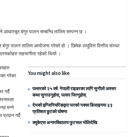
 आधारभूत बंगुर पालन सम्बन्धि तालिम सम्पन्न छ ।
ूत बंगुर पालन तालिम आयोजना गरेको हो । छिमेक लघुवित्त वित्तीय संस्था
सदस्यकोहरु सहभागीता रहेको थियो ।
िषयहरु
You might also like
क्त गरेका
पल्सरको २५ वर्ष: नेपाली राइडरका लागि सुनौलो अवसर
 गर्दै
कथा सुनाउनुहोस्, पल्सर जित्नुहोस्
िरन्तरता
देभको इन्जिनियरिङद्वारा घरको नक्सा डिजाइनमा ३३
न्छ भन्ने
प्रतिशत छुटको घोषणा
्रदान गर्दै
क्युकेएस अन्तरविद्यालय फुटसल भोलिदेखि