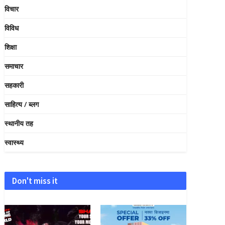
विचार
विविध
शिक्षा
समाचार
सहकारी
साहित्य / ब्लग
स्थानीय तह
स्वास्थ्य
Don't miss it