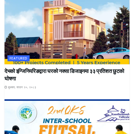
FEATURED
देभको इन्जिनियरिङद्वारा घरको नक्सा डिजाइनमा ३३ प्रतिशत छुटको
घोषणा
बुधबार, साउन २०, २०८३