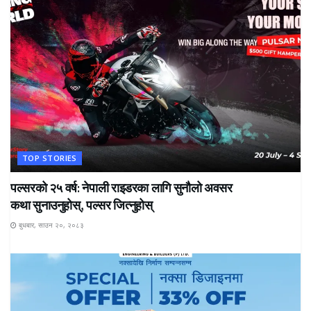
TOP STORIES
पल्सरको २५ वर्ष: नेपाली राइडरका लागि सुनौलो अवसर
कथा सुनाउनुहोस्, पल्सर जित्नुहोस्
बुधबार, साउन २०, २०८३