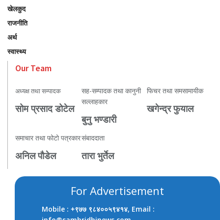
खेलकुद
राजनीति
अर्थ
स्वास्थ्य
Our Team
सह-सम्पादक तथा कानुनी
फिचर तथा समसामायीक
अध्यक्ष तथा सम्पादक
सल्लाहकार
सोम प्रसाद डोटेल
खगेन्द्र फुयाल
बुनु भण्डारी
समाचार तथा फोटो पत्रकार
संबाददाता
अनिल पौडेल
तारा भुर्तेल
For Advertisement
Mobile :
, Email :
+९७७ ९८४००५९४१४
info@sambridhinews.com