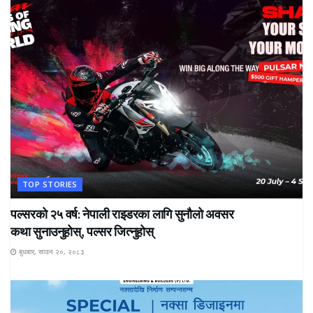
TOP STORIES
पल्सरको २५ वर्ष: नेपाली राइडरका लागि सुनौलो अवसर
कथा सुनाउनुहोस्, पल्सर जित्नुहोस्
बुधबार, साउन २०, २०८३