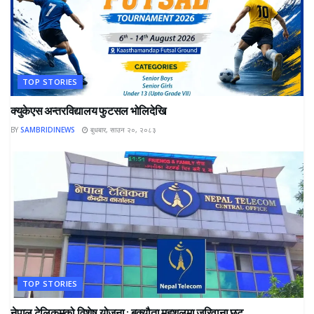
TOP STORIES
क्युकेएस अन्तरविद्यालय फुटसल भोलिदेखि
BY
SAMBRIDINEWS
बुधबार, साउन २०, २०८३
TOP STORIES
नेपाल टेलिकमको विशेष योजना : बक्यौता महशुलमा जरिवाना छुट