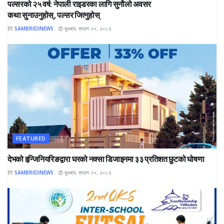
पल्सरको २५ वर्ष: नेपाली राइडरका लागि सुनौलो अवसर
कथा सुनाउनुहोस्, पल्सर जित्नुहोस्
BY
SAMBRIDINEWS
बुधबार, साउन २०, २०८३
FEATURED
देभको इन्जिनियरिङद्वारा घरको नक्सा डिजाइनमा ३३ प्रतिशत छुटको घोषणा
BY
SAMBRIDINEWS
बुधबार, साउन २०, २०८३