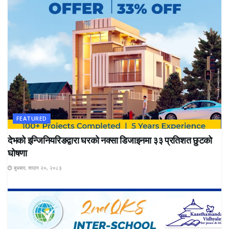
FEATURED
देभको इन्जिनियरिङद्वारा घरको नक्सा डिजाइनमा ३३ प्रतिशत छुटको
घोषणा
बुधबार, साउन २०, २०८३