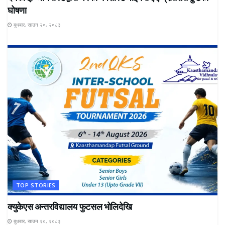
घोषणा
बुधबार, साउन २०, २०८३
TOP STORIES
क्युकेएस अन्तरविद्यालय फुटसल भोलिदेखि
बुधबार, साउन २०, २०८३