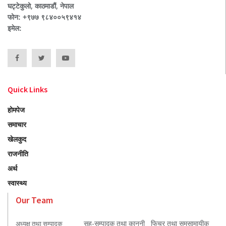
घट्टेकुलो, काठमाडौं, नेपाल
फोन: +९७७ ९८४००५९४१४
इमेल:
Quick Links
होमपेज
समाचार
खेलकुद
राजनीति
अर्थ
स्वास्थ्य
Our Team
सह-सम्पादक तथा कानुनी
फिचर तथा समसामायीक
अध्यक्ष तथा सम्पादक