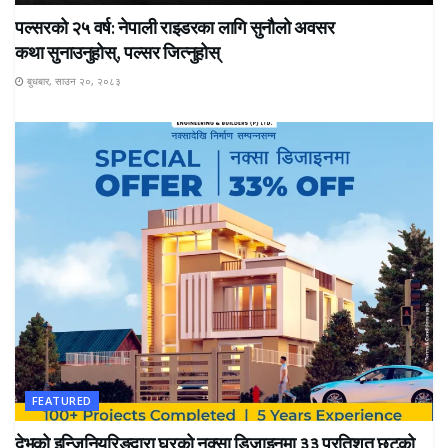
पल्सरको २५ वर्ष: नेपाली राइडरका लागि सुनौलो अवसर
कथा सुनाउनुहोस्, पल्सर जित्नुहोस्
बुधबार, साउन २०, २०८३
FEATURED
देभको इन्जिनियरिङद्वारा घरको नक्सा डिजाइनमा ३३ प्रतिशत छुटको