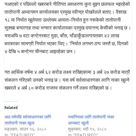
नआएको र पछिल्लो खबरबारे नीतिगत अवधारणा कुरा बुझ्न छलफल भइरहेको
तातोपानी अध्यागमन कार्यालयका प्रमुख रवीन्द्र पोखरेलले बताए । वैशाख
१८ मा निर्यात खुलेयता उल्लेख्य आयात–निर्यात हुन नसकेको तातोपानी
सुक्खा बन्दरगाह तथा भन्सार कार्यालयका प्रमुख दयानन्द केसीको भनाइ छ ।
यसअघि ७ वटा कन्टेनरबाट मुडा, बाँस, भाँडाकुँडालगायतका ४२ लाख
बराबरका सामग्री निर्यात भएका थिए । ‘निर्यात लगभग ठप्प जस्तै छ, दिनको
४ देखि ५ कन्टेनर चीनबाट आइरहेका छन ।
गत आर्थिक वर्षमा ४ अर्ब ६२ करोड लक्ष्य राखिएकामा ३ अर्ब २७ करोड मात्रै
संकलन गरिएको उनको भनाइ छ । यस वर्ष सर्वसाधारणका लागि नाका खुल्ने
खबरले ४ अर्ब ८० करोड राजस्व संकलन गर्ने लक्ष्य राखिएको छ ।
Related
आठ वर्षपछि सर्वसाधारणका लागि
स्थानियका लागि ताताेपानी नाका
तातोपानी नाका खुला
आजबाट खुल्दै
मङ्लबार, साउन १६, २०८०
शुक्रबार, भदौ १५, २०८०
In "FEATURED"
In "FEATURED"