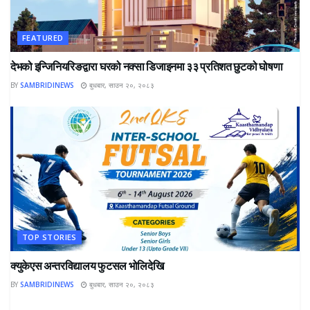
FEATURED
देभको इन्जिनियरिङद्वारा घरको नक्सा डिजाइनमा ३३ प्रतिशत छुटको घोषणा
BY
SAMBRIDINEWS
बुधबार, साउन २०, २०८३
TOP STORIES
क्युकेएस अन्तरविद्यालय फुटसल भोलिदेखि
BY
SAMBRIDINEWS
बुधबार, साउन २०, २०८३