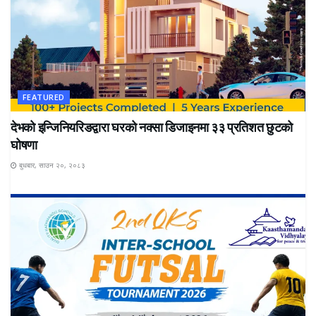
FEATURED
देभको इन्जिनियरिङद्वारा घरको नक्सा डिजाइनमा ३३ प्रतिशत छुटको
घोषणा
बुधबार, साउन २०, २०८३