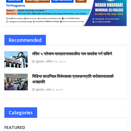
Recommended
मंसिर ५ गतेसम्म मतदातानामावलीमा नाम समावेश गर्न सकिने
शुक्रबार, कार्तिक २९, २०८२
मिडिया काउन्सिल विधेयकका प्रावधानप्रति सरोकारवालाको
असहमति
शुक्रबार, असार ७, २०८१
Categories
FEATURED