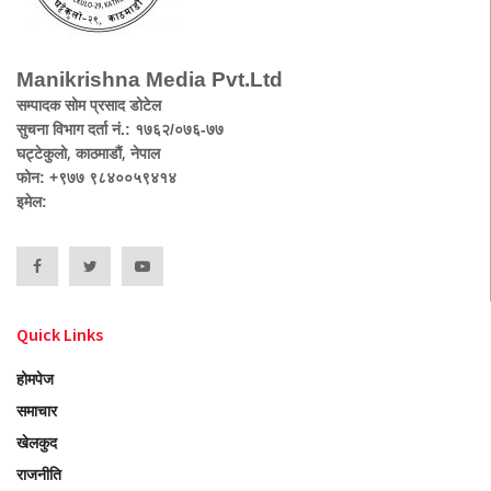
Manikrishna Media Pvt.Ltd
सम्पादक सोम प्रसाद डोटेल
सुचना विभाग दर्ता नं.: १७६२/०७६-७७
घट्टेकुलो, काठमाडौं, नेपाल
फोन: +९७७ ९८४००५९४१४
इमेल:
Quick Links
होमपेज
समाचार
खेलकुद
राजनीति