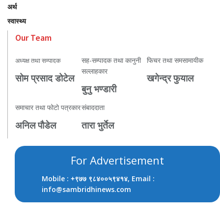
अर्थ
स्वास्थ्य
Our Team
सह-सम्पादक तथा कानुनी
फिचर तथा समसामायीक
अध्यक्ष तथा सम्पादक
सल्लाहकार
सोम प्रसाद डोटेल
खगेन्द्र फुयाल
बुनु भण्डारी
समाचार तथा फोटो पत्रकार
संबाददाता
अनिल पौडेल
तारा भुर्तेल
For Advertisement
Mobile :
, Email :
+९७७ ९८४००५९४१४
info@sambridhinews.com