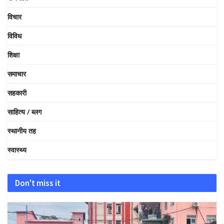
विचार
विविध
शिक्षा
समाचार
सहकारी
साहित्य / ब्लग
स्थानीय तह
स्वास्थ्य
Don't miss it