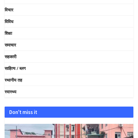
विचार
विविध
शिक्षा
समाचार
सहकारी
साहित्य / ब्लग
स्थानीय तह
स्वास्थ्य
Don't miss it