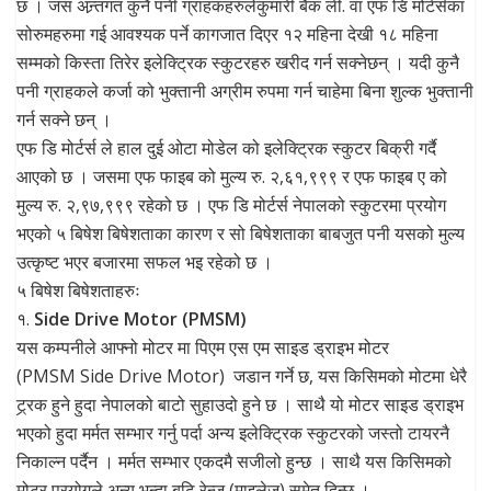
छ । जस अन्र्तगत कुनै पनी ग्राहकहरुलेकुमारी बैंक ली. वा एफ डि मोर्टर्सका
सोरुमहरुमा गई आवश्यक पर्ने कागजात दिएर १२ महिना देखी १८ महिना
सम्मको किस्ता तिरेर इलेक्ट्रिक स्कुटरहरु खरीद गर्न सक्नेछन् । यदी कुनै
पनी ग्राहकले कर्जा को भुक्तानी अग्रीम रुपमा गर्न चाहेमा बिना शुल्क भुक्तानी
गर्न सक्ने छन् ।
एफ डि मोर्टर्स ले हाल दुई ओटा मोडेल को इलेक्ट्रिक स्कुटर बिक्री गर्दै
आएको छ । जसमा एफ फाइब को मुल्य रु. २,६१,९९९ र एफ फाइब ए को
मुल्य रु. २,९७,९९९ रहेको छ । एफ डि मोर्टर्स नेपालको स्कुटरमा प्रयोग
भएको ५ बिषेश बिषेशताका कारण र सो बिषेशताका बाबजुत पनी यसको मुल्य
उत्कृष्ट भएर बजारमा सफल भइ रहेको छ ।
५ बिषेश बिषेशताहरुः
१.
Side Drive Motor (PMSM)
यस कम्पनीले आफ्नो मोटर मा पिएम एस एम साइड ड्राइभ मोटर
(PMSM Side Drive Motor) जडान गर्ने छ, यस किसिमको मोटमा धेरै
ट्र्रक हुने हुदा नेपालको बाटो सुहाउदो हुने छ । साथै यो मोटर साइड ड्राइभ
भएको हुदा मर्मत सम्भार गर्नु पर्दा अन्य इलेक्ट्रिक स्कुटरको जस्तो टायरनै
निकाल्न पर्दैन । मर्मत सम्भार एकदमै सजीलो हुन्छ । साथै यस किसिमको
मोटर प्रयोगले अन्य भन्दा बढि रेन्ज (माइलेज) समेत दिन्छ ।