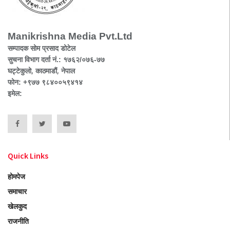
Manikrishna Media Pvt.Ltd
सम्पादक सोम प्रसाद डोटेल
सुचना विभाग दर्ता नं.: १७६२/०७६-७७
घट्टेकुलो, काठमाडौं, नेपाल
फोन: +९७७ ९८४००५९४१४
इमेल:
Quick Links
होमपेज
समाचार
खेलकुद
राजनीति