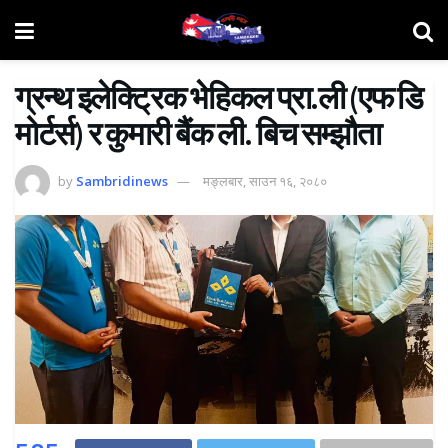
ग्रन्थ इलेक्ट्रिक भेहिकल प्रा.ली (एफ डि
मोर्टर्स) र कुमारी बैंक ली. बिच सम्झौता
by
Sambridinews
मङ्लबार, साउन १६, २०८०