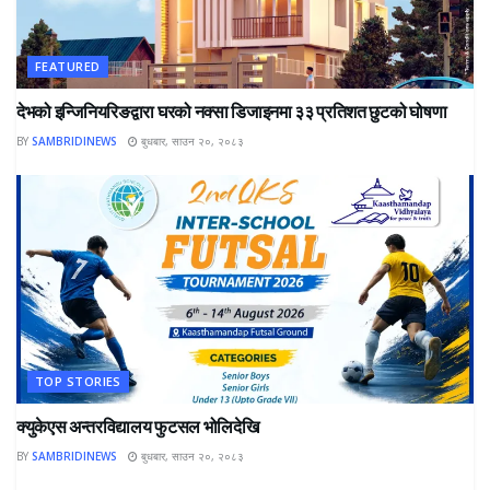
FEATURED
देभको इन्जिनियरिङद्वारा घरको नक्सा डिजाइनमा ३३ प्रतिशत छुटको घोषणा
BY
SAMBRIDINEWS
बुधबार, साउन २०, २०८३
TOP STORIES
क्युकेएस अन्तरविद्यालय फुटसल भोलिदेखि
BY
SAMBRIDINEWS
बुधबार, साउन २०, २०८३