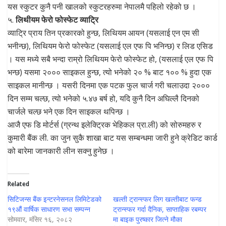
यस स्कुटर कुनै पनी खालको स्कुटरहरुमा नेपालमै पहिलो रहेको छ ।
५.
लिथीयम फेरो फोस्फेट व्याट्रि
व्याट्रि प्राय तिन प्रकारको हुन्छ, लिथियम आयन (यसलाई एन एम सी
भनीन्छ), लिथियम फेरो फोस्फेट (यसलाई एल एफ पि भनिन्छ) र लिड एसिड
। यस मध्ये सबै भन्दा राम्रो लिथियम फेरो फोस्फेट हो, (यसलाई एल एफ पि
भन्छ) यसमा २००० साइकल हुन्छ, त्यो भनेको २० % बाट १०० % हुदा एक
साइकल मानीन्छ । यसरी दिनमा एक पटक फुल चार्ज गरी चलाउदा २०००
दिन सम्म चल्छ, त्यो भनेको ५.४७ बर्ष हो, यदि कुनै दिन अघिल्लै दिनको
चार्जले चल्छ भने एक दिन साइकल थपिन्छ ।
आजै एफ डि मोर्टर्स (ग्रन्थ इलेक्ट्रिक भेहिकल प्रा.ली) को सोरुमहरु र
कुमारी बैंक ली. का जुन सुकै शाखा बाट यस सम्बन्धमा जारी हुने क्रेडिट कार्ड
को बारेमा जानकारी लीन सक्नु हुनेछ ।
Related
सिटिजन्स बैंक इन्टरनेसनल लिमिटेडको
खल्ती ट्रान्स्फर लिग खल्तीबाट फन्ड
१९औं वार्षिक साधारण सभा सम्पन्न
ट्रान्स्फर गर्दा दैनिक, साप्ताहिक रबम्पर
सोमवार, मंसिर १६, २०८२
मा बाइक पुरष्कार जित्ने मौका