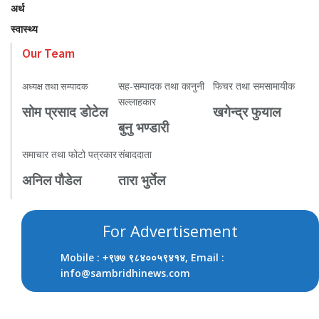
अर्थ
स्वास्थ्य
Our Team
सह-सम्पादक तथा कानुनी
फिचर तथा समसामायीक
अध्यक्ष तथा सम्पादक
सल्लाहकार
सोम प्रसाद डोटेल
खगेन्द्र फुयाल
बुनु भण्डारी
समाचार तथा फोटो पत्रकार
संबाददाता
अनिल पौडेल
तारा भुर्तेल
For Advertisement
Mobile :
, Email :
+९७७ ९८४००५९४१४
info@sambridhinews.com