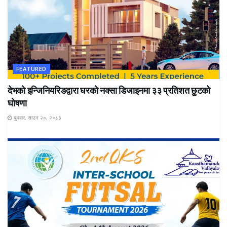
FEATURED
देभको इन्जिनियरिङद्वारा घरको नक्सा डिजाइनमा ३३ प्रतिशत छुटको
घोषणा
बुधबार, साउन २०, २०८३