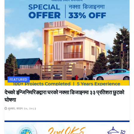
FEATURED
देभको इन्जिनियरिङद्वारा घरको नक्सा डिजाइनमा ३३ प्रतिशत छुटको
घोषणा
बुधबार, साउन २०, २०८३