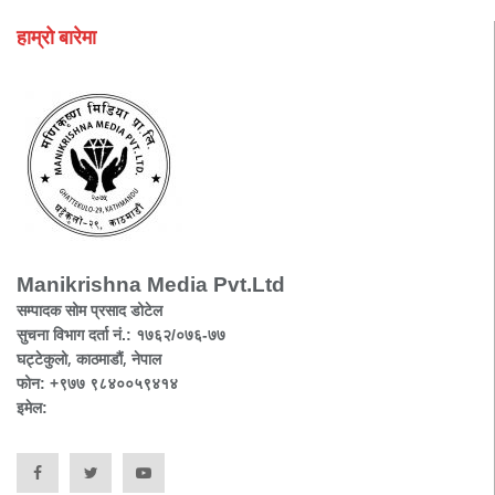
हाम्रो बारेमा
Manikrishna Media Pvt.Ltd
सम्पादक सोम प्रसाद डोटेल
सुचना विभाग दर्ता नं.: १७६२/०७६-७७
घट्टेकुलो, काठमाडौं, नेपाल
फोन: +९७७ ९८४००५९४१४
इमेल: