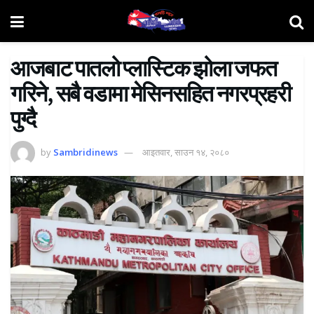
आजबाट पातलो प्लास्टिक झोला जफत
गरिने, सबै वडामा मेसिनसहित नगरप्रहरी
पुग्दै
by
Sambridinews
आइतवार, साउन १४, २०८०