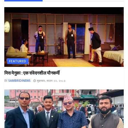
FEATURED
मिस मेनुका : एक संवेदनशील यौनकर्मी
BY
SAMBRIDINEWS
शुक्रबार, साउन २२, २०८३