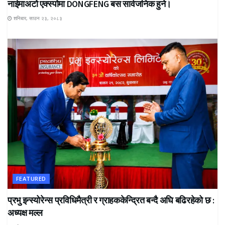
नाईमाअटो एक्स्पोमा DONGFENG बस सार्वजनिक हुने।
शनिबार, साउन २३, २०८३
FEATURED
प्रभु इन्स्योरेन्स प्रविधिमैत्री र ग्राहककेन्द्रित बन्दै अघि बढिरहेको छ :
अध्यक्ष मल्ल