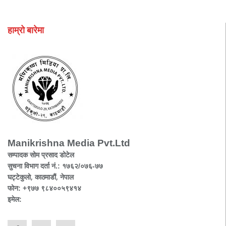
हाम्रो बारेमा
Manikrishna Media Pvt.Ltd
सम्पादक सोम प्रसाद डोटेल
सुचना विभाग दर्ता नं.: १७६२/०७६-७७
घट्टेकुलो, काठमाडौं, नेपाल
फोन: +९७७ ९८४००५९४१४
इमेल: