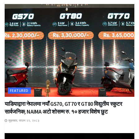
FEATURED
याडियाद्वारा नेपालमा नयाँ GS70, GT70 र GT80 विद्युतीय स्कुटर
सार्वजनिक; NAIMA अटो शोसम्म रु. १० हजार विशेष छुट
शुक्रबार, साउन २२, २०८३