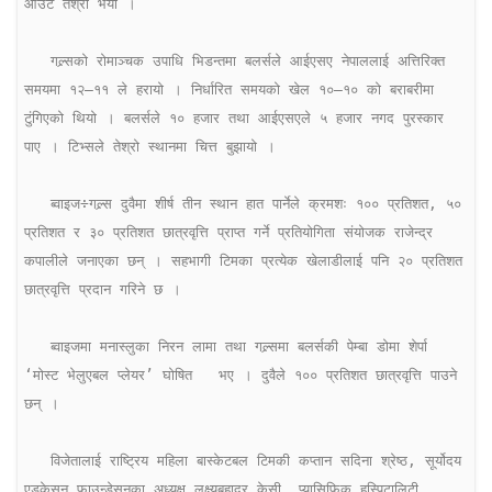
आउट तेश्रो भयो ।

   गल्र्सको रोमाञ्चक उपाधि भिडन्तमा बलर्सले आईएसए नेपाललाई अत्तिरिक्त 
समयमा १२–११ ले हरायो । निर्धारित समयको खेल १०–१० को बराबरीमा 
टुंगिएको थियो । बलर्सले १० हजार तथा आईएसएले ५ हजार नगद पुरस्कार 
पाए । टिभ्सले तेश्रो स्थानमा चित्त बुझायो ।

   ब्वाइज÷गल्र्स दुवैमा शीर्ष तीन स्थान हात पार्नेले क्रमशः १०० प्रतिशत, ५० 
प्रतिशत र ३० प्रतिशत छात्रवृत्ति प्राप्त गर्ने प्रतियोगिता संयोजक राजेन्द्र 
कपालीले जनाएका छन् । सहभागी टिमका प्रत्येक खेलाडीलाई पनि २० प्रतिशत 
छात्रवृत्ति प्रदान गरिने छ ।

   ब्वाइजमा मनास्लुका निरन लामा तथा गल्र्समा बलर्सकी पेम्बा डोमा शेर्पा 
‘मोस्ट भेलुएबल प्लेयर’ घोषित   भए । दुवैले १०० प्रतिशत छात्रवृत्ति पाउने 
छन् ।

   विजेतालाई राष्ट्रिय महिला बास्केटबल टिमकी कप्तान सदिना श्रेष्ठ, सूर्योदय 
एडुकेसन फाउन्डेसनका अध्यक्ष लक्ष्यबहादुर केसी, प्यासिफिक हस्पिटालिटी 