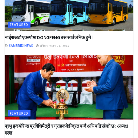
FEATURED
नाईमाअटो एक्स्पोमा DONGFENG बस सार्वजनिक हुने।
BY
SAMBRIDINEWS
शनिबार, साउन २३, २०८३
FEATURED
प्रभु इन्स्योरेन्स प्रविधिमैत्री र ग्राहककेन्द्रित बन्दै अघि बढिरहेको छ : अध्यक्ष
मल्ल