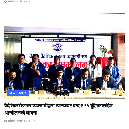
शनिबार, साउन २३, २०८३
FEATURED
वैदेशिक रोजगार व्यवसायीद्वारा म्यानपावर बन्द र १५ बुँदे मागसहित
आन्दोलनको घोषणा
शनिबार, साउन २३, २०८३