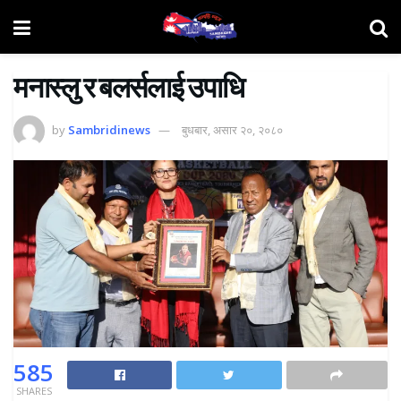
मनास्लु र बलर्सलाई उपाधि
by
Sambridinews
बुधबार, असार २०, २०८०
585
SHARES