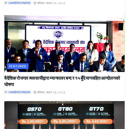
BY
SAMBRIDINEWS
शनिबार, साउन २३, २०८३
FEATURED
वैदेशिक रोजगार व्यवसायीद्वारा म्यानपावर बन्द र १५ बुँदे मागसहित आन्दोलनको
घोषणा
BY
SAMBRIDINEWS
शनिबार, साउन २३, २०८३