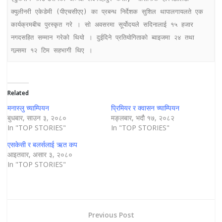
क्युलीनरी एकेडेमी (पीएचसीएए) का प्रबन्ध निर्देशक सुशिल थापालगायलते एक 
कार्यक्रमबीच पुरस्कृत गरे । सो अवसरमा सूर्योदयले सदिनालाई १५ हजार 
नगदसहित सम्मान गरेको थियो । दुईदिने प्रतियोगिताको ब्वाइजमा २४ तथा 
गल्र्समा १२ टिम सहभागी थिए ।
Related
मनास्लु च्याम्पियन
प्रिमियर र क्वासन च्याम्पियन
बुधबार, साउन ३, २०८०
मङ्लबार, भदौ १७, २०८२
In "TOP STORIES"
In "TOP STORIES"
एसकेसी र बलर्सलाई ऋत कप
आइतवार, असार ३, २०८०
In "TOP STORIES"
Previous Post