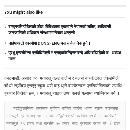
You might also like
राष्ट्रपति पौडेलको जोड: विविधतामा एकता नै नेपालको शक्ति, आदिवासी
जनजातिको अधिकार संरक्षणमा नेपाल अग्रणी
नाईमाअटो एक्स्पोमा DONGFENG बस सार्वजनिक हुने।
प्रभु इन्स्योरेन्स प्रविधिमैत्री र ग्राहककेन्द्रित बन्दै अघि बढिरहेको छ : अध्यक्ष
मल्ल
काठमाडौं, असार २०, मनास्लु वल्र्ड कलेज र बलर्स बास्केटबल एकेडेमीले
चौथो सूर्योदय एसइइ खुला थ्री बाइ थ्री बास्केटबल प्रतियोगिताको उपाधि
बुधबार जितेका छन् । मनास्लु ब्वाइज तथा बलर्स गल्र्समा च्याम्पियन बने ।
   घट्टेकुलोस्थित आयोजक सूर्योदय माविको कोर्टमा भएको ब्वाइज फाइनलमा 
मनास्लुले ग्रान्डीलाई १७–१६ को साँघुरोअन्तरले पराजित ग¥यो । उपाधिसंगै 
मनास्लुले १५ हजार तथा बलर्सले १० हजार नगद पुरस्कार प्राप्त गरे । टाइम 