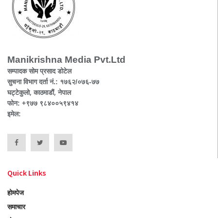
Manikrishna Media Pvt.Ltd
सम्पादक सोम प्रसाद डोटेल
सुचना विभाग दर्ता नं.: १७६२/०७६-७७
घट्टेकुलो, काठमाडौं, नेपाल
फोन: +९७७ ९८४००५९४१४
इमेल:
Quick Links
होमपेज
समाचार