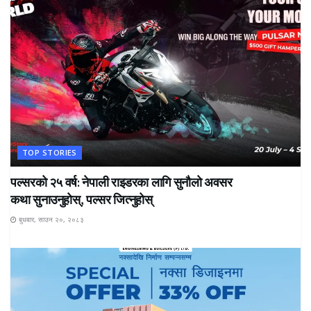
TOP STORIES
पल्सरको २५ वर्ष: नेपाली राइडरका लागि सुनौलो अवसर
कथा सुनाउनुहोस्, पल्सर जित्नुहोस्
बुधबार, साउन २०, २०८३