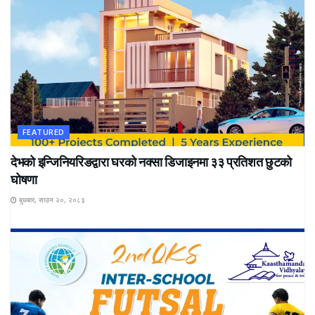
FEATURED
देभको इन्जिनियरिङद्वारा घरको नक्सा डिजाइनमा ३३ प्रतिशत छुटको
घोषणा
बुधबार, साउन २०, २०८३