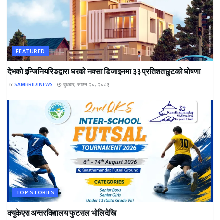
FEATURED
देभको इन्जिनियरिङद्वारा घरको नक्सा डिजाइनमा ३३ प्रतिशत छुटको घोषणा
BY
SAMBRIDINEWS
बुधबार, साउन २०, २०८३
TOP STORIES
क्युकेएस अन्तरविद्यालय फुटसल भोलिदेखि