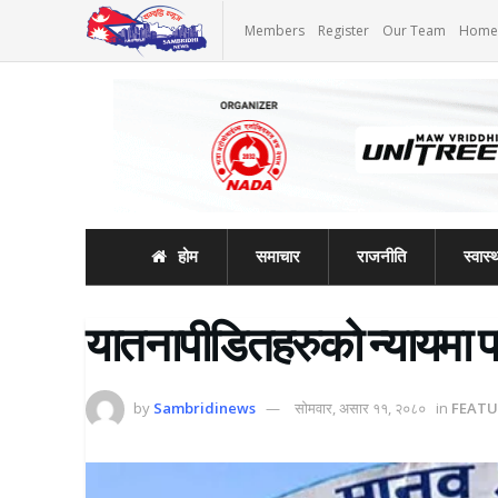
Members
Register
Our Team
Home
होम
समाचार
राजनीति
स्वास्थ
यातनापीडितहरुको न्यायमा पह
by
Sambridinews
सोमवार, असार ११, २०८०
in
FEATU