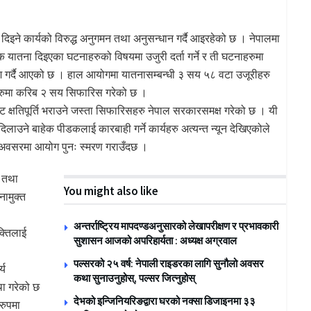
िइने कार्यको विरुद्ध अनुगमन तथा अनुसन्धान गर्दै आइरहेको छ । नेपालमा
 यातना दिइएका घटनाहरुको विषयमा उजुरी दर्ता गर्ने र ती घटनाहरुमा
गर्दै आएको छ । हाल आयोगमा यातनासम्बन्धी ३ सय ५८ वटा उजूरीहरु
ीहरुमा करिब २ सय सिफारिस गरेको छ ।
 क्षतिपूर्ति भराउने जस्ता सिफारिसहरु नेपाल सरकारसमक्ष गरेको छ । यी
 दिलाउने बाहेक पीडकलाई कारबाही गर्ने कार्यहरु अत्यन्त न्यून देखिएकोले
अवसरमा आयोग पुनः स्मरण गराउँदछ ।
त तथा
You might also like
नामुक्त
अन्तर्राष्ट्रिय मापदण्डअनुसारको लेखापरीक्षण र प्रभावकारी
क्तिलाई
सुशासन आजको अपरिहार्यता : अध्यक्ष अग्रवाल
पल्सरको २५ वर्ष: नेपाली राइडरका लागि सुनौलो अवसर
्य
कथा सुनाउनुहोस्, पल्सर जित्नुहोस्
था गरेको छ
देभको इन्जिनियरिङद्वारा घरको नक्सा डिजाइनमा ३३
रुपमा