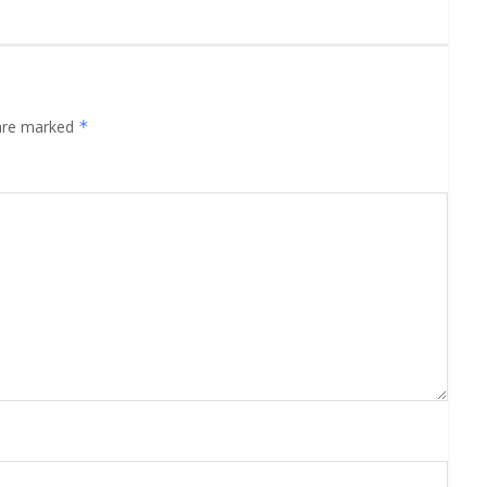
 are marked
*