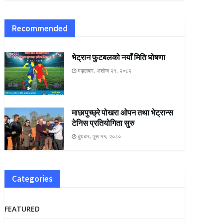
Recommended
भेट्रान फुटबलको नयाँ मिति घोषणा
मङ्लबार, अशोज २१, २०८२
माछापुच्छ्रे पोखरा ओपन तथा भेट्रान्स
टेनिस प्रतियोगिता सुरु
बुधबार, पुस ११, २०८०
Categories
FEATURED