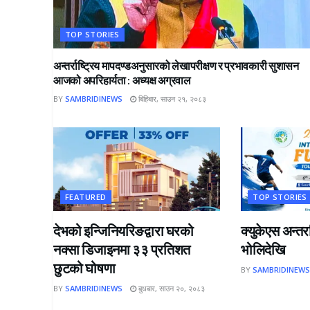
TOP STORIES
अन्तर्राष्ट्रिय मापदण्डअनुसारको लेखापरीक्षण र प्रभावकारी सुशासन
आजको अपरिहार्यता : अध्यक्ष अग्रवाल
BY
SAMBRIDINEWS
बिहिबार, साउन २१, २०८३
FEATURED
TOP STORIES
देभको इन्जिनियरिङद्वारा घरको
क्युकेएस अन्त
नक्सा डिजाइनमा ३३ प्रतिशत
भोलिदेखि
छुटको घोषणा
BY
SAMBRIDINEW
BY
SAMBRIDINEWS
बुधबार, साउन २०, २०८३