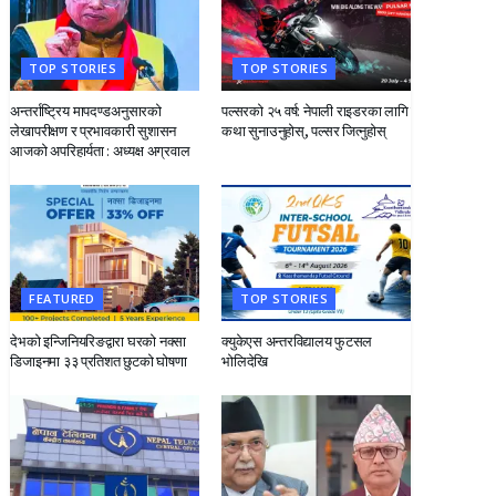
TOP STORIES
TOP STORIES
अन्तर्राष्ट्रिय मापदण्डअनुसारको
पल्सरको २५ वर्ष: नेपाली राइडरका लागि सुनौलो अवसर
लेखापरीक्षण र प्रभावकारी सुशासन
कथा सुनाउनुहोस्, पल्सर जित्नुहोस्
आजको अपरिहार्यता : अध्यक्ष अग्रवाल
FEATURED
TOP STORIES
देभको इन्जिनियरिङद्वारा घरको नक्सा
क्युकेएस अन्तरविद्यालय फुटसल
डिजाइनमा ३३ प्रतिशत छुटको घोषणा
भोलिदेखि