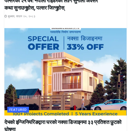
पल्सरको २५ वर्ष: नेपाली राइडरका लागि सुनौलो अवसर
कथा सुनाउनुहोस्, पल्सर जित्नुहोस्
बुधबार, साउन २०, २०८३
FEATURED
देभको इन्जिनियरिङद्वारा घरको नक्सा डिजाइनमा ३३ प्रतिशत छुटको
घोषणा