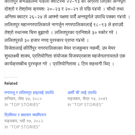
कीर्तिपुर कभर्डहलमा पहिलो क्वाटरमा २२–१३ को अग्रता लिएको अन्नपूर्ण
दोश्रो र तेश्रोमा क्रमशः २०–२३ र २०–२१ ले पछि प¥यो । चौथो तथा
अन्तिम क्वाटर २६–२४ ले आफ्नो पक्षमा पार्दै अन्नपूर्णले उपाधि पक्का ग¥यो ।
ललितपुर महानगरपालिकाले नागर्जुन नगरपालिकालाई ९८–९३ ले हराउदै
तेश्रो स्थानमा चित्त बुझायो । ललितपुरका प्रनिशले ३० स्कोर गरे ।
ललितपुरले ३० हजार नगद पुरस्कार प्राप्त ग¥यो ।
विजेतालाई कीर्तिपुर नगरपालिकाका मेयर राजकुमार नकर्मी, उप मेयर
शुभलक्ष्मी शाक्य, प्रतियोगिता संयोजक विजयप्रकाश महर्जनलगायतले एक
कार्यक्रमबीच पुरस्कृत गरे । प्रतियोगितामा ८ टिम सहभागी थिए ।
Related
मनास्लु र ललितपुर हाइलाई उपाधि
आर्मी ‘बी’ लाई उपाधि
शनिबार, जेष्ठ २७, २०८०
मङ्लबार, चैत्र १४, २०७९
In "TOP STORIES"
In "TOP STORIES"
प्रिमियर र क्वासन च्याम्पियन
मङ्लबार, भदौ १७, २०८२
In "TOP STORIES"