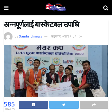
अन्नपूर्णलाई बास्केटबल उपाधि
by
Sambridinews
आइतवार, असार १०, २०८०
585
SHARES