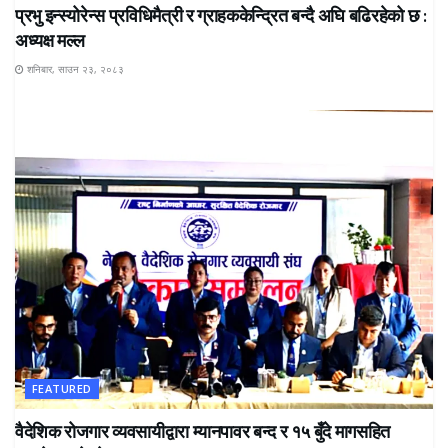
प्रभु इन्स्योरेन्स प्रविधिमैत्री र ग्राहककेन्द्रित बन्दै अघि बढिरहेको छ :
अध्यक्ष मल्ल
शनिबार, साउन २३, २०८३
FEATURED
वैदेशिक रोजगार व्यवसायीद्वारा म्यानपावर बन्द र १५ बुँदे मागसहित