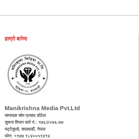
हाम्रो बारेमा
Manikrishna Media Pvt.Ltd
सम्पादक सोम प्रसाद डोटेल
सुचना विभाग दर्ता नं.: १७६२/०७६-७७
घट्टेकुलो, काठमाडौं, नेपाल
फोन: +९७७ ९८४००५९४१४