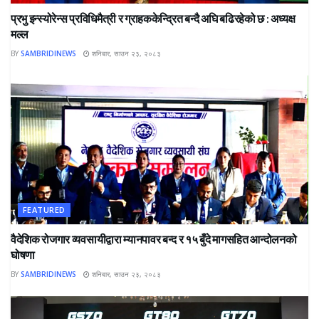
प्रभु इन्स्योरेन्स प्रविधिमैत्री र ग्राहककेन्द्रित बन्दै अघि बढिरहेको छ : अध्यक्ष
मल्ल
BY
SAMBRIDINEWS
शनिबार, साउन २३, २०८३
FEATURED
वैदेशिक रोजगार व्यवसायीद्वारा म्यानपावर बन्द र १५ बुँदे मागसहित आन्दोलनको
घोषणा
BY
SAMBRIDINEWS
शनिबार, साउन २३, २०८३