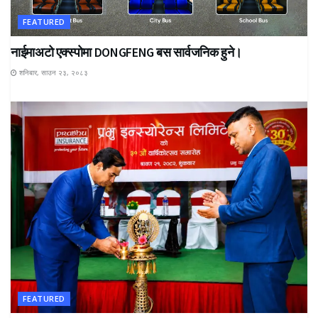
FEATURED
नाईमाअटो एक्स्पोमा DONGFENG बस सार्वजनिक हुने।
शनिबार, साउन २३, २०८३
FEATURED