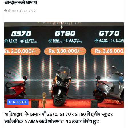
आन्दोलनको घोषणा
शनिबार, साउन २३, २०८३
FEATURED
याडियाद्वारा नेपालमा नयाँ GS70, GT70 र GT80 विद्युतीय स्कुटर
सार्वजनिक; NAIMA अटो शोसम्म रु. १० हजार विशेष छुट