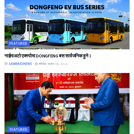
FEATURED
नाईमाअटो एक्स्पोमा DONGFENG बस सार्वजनिक हुने।
BY
SAMBRIDINEWS
शनिबार, साउन २३, २०८३
FEATURED