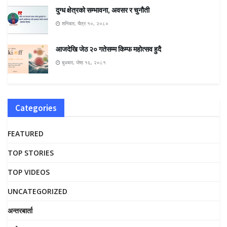
दुग्ध क्षेत्रको सम्भावना, अवसर र चुनौती
शनिबार, चैत्र १०, २०८०
आजदेखि जेठ २० गतेसम्म किम्फ महोत्सव हुदै
बुधबार, जेष्ठ १६, २०८१
Categories
FEATURED
TOP STORIES
TOP VIDEOS
UNCATEGORIZED
अन्तरबार्ता