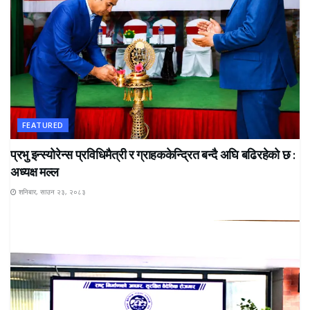
FEATURED
प्रभु इन्स्योरेन्स प्रविधिमैत्री र ग्राहककेन्द्रित बन्दै अघि बढिरहेको छ :
अध्यक्ष मल्ल
शनिबार, साउन २३, २०८३