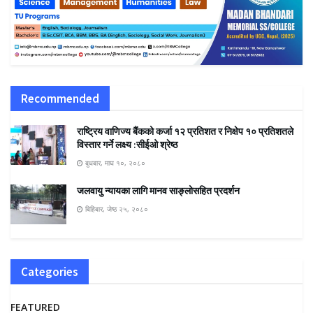
Recommended
राष्ट्रिय वाणिज्य बैंकको कर्जा १२ प्रतिशत र निक्षेप १० प्रतिशतले
विस्तार गर्ने लक्ष्य :सीईओ श्रेष्ठ
बुधबार, माघ १०, २०८०
जलवायु न्यायका लागि मानव साङ्लोसहित प्रदर्शन
बिहिबार, जेष्ठ २५, २०८०
Categories
FEATURED