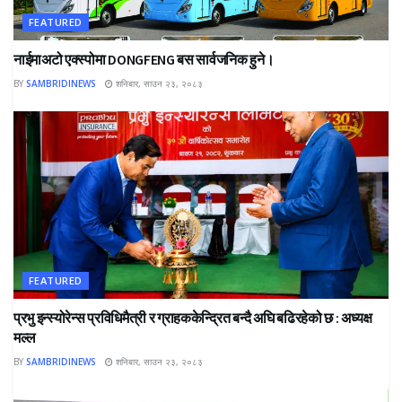
FEATURED
नाईमाअटो एक्स्पोमा DONGFENG बस सार्वजनिक हुने।
BY
SAMBRIDINEWS
शनिबार, साउन २३, २०८३
FEATURED
प्रभु इन्स्योरेन्स प्रविधिमैत्री र ग्राहककेन्द्रित बन्दै अघि बढिरहेको छ : अध्यक्ष
मल्ल
BY
SAMBRIDINEWS
शनिबार, साउन २३, २०८३