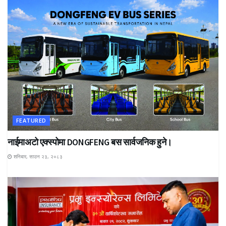
FEATURED
नाईमाअटो एक्स्पोमा DONGFENG बस सार्वजनिक हुने।
शनिबार, साउन २३, २०८३