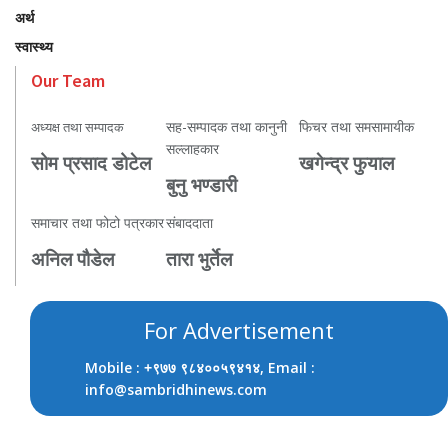
अर्थ
स्वास्थ्य
Our Team
सह-सम्पादक तथा कानुनी
फिचर तथा समसामायीक
अध्यक्ष तथा सम्पादक
सल्लाहकार
सोम प्रसाद डोटेल
खगेन्द्र फुयाल
बुनु भण्डारी
समाचार तथा फोटो पत्रकार
संबाददाता
अनिल पौडेल
तारा भुर्तेल
For Advertisement
Mobile :
, Email :
+९७७ ९८४००५९४१४
info@sambridhinews.com