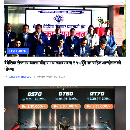
FEATURED
वैदेशिक रोजगार व्यवसायीद्वारा म्यानपावर बन्द र १५ बुँदे मागसहित आन्दोलनको
घोषणा
BY
SAMBRIDINEWS
शनिबार, साउन २३, २०८३