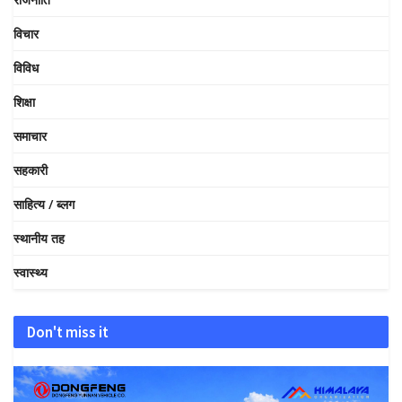
विचार
विविध
शिक्षा
समाचार
सहकारी
साहित्य / ब्लग
स्थानीय तह
स्वास्थ्य
Don't miss it