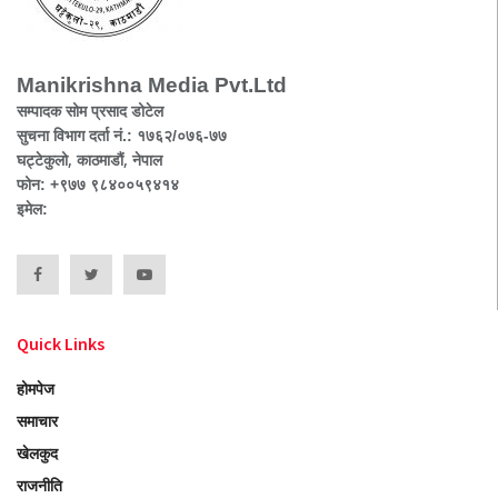
Manikrishna Media Pvt.Ltd
सम्पादक सोम प्रसाद डोटेल
सुचना विभाग दर्ता नं.: १७६२/०७६-७७
घट्टेकुलो, काठमाडौं, नेपाल
फोन: +९७७ ९८४००५९४१४
इमेल:
Quick Links
होमपेज
समाचार
खेलकुद
राजनीति