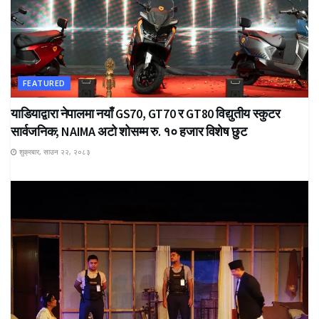
FEATURED
याडियाद्वारा नेपालमा नयाँ GS70, GT70 र GT80 विद्युतीय स्कुटर
सार्वजनिक; NAIMA अटो शोसम्म रु. १० हजार विशेष छुट
शुक्रबार, साउन २२, २०८३