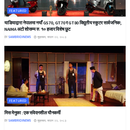
FEATURED
याडियाद्वारा नेपालमा नयाँ GS70, GT70 र GT80 विद्युतीय स्कुटर सार्वजनिक;
NAIMA अटो शोसम्म रु. १० हजार विशेष छुट
BY
SAMBRIDINEWS
शुक्रबार, साउन २२, २०८३
FEATURED
मिस मेनुका : एक संवेदनशील यौनकर्मी
BY
SAMBRIDINEWS
शुक्रबार, साउन २२, २०८३