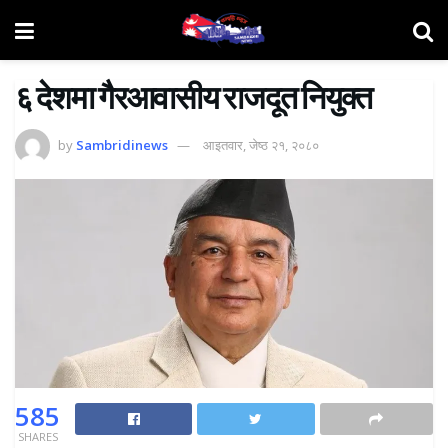
६ देशमा गैरआवासीय राजदूत नियुक्त
by
Sambridinews
आइतवार, जेष्ठ २१, २०८०
585
SHARES